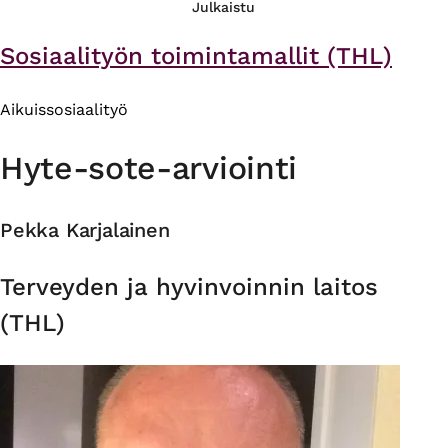
Julkaistu
Sosiaalityön toimintamallit (THL)
Aikuissosiaalityö
Hyte-sote-arviointi
Pekka Karjalainen
Organisaatio
Terveyden ja hyvinvoinnin laitos
(THL)