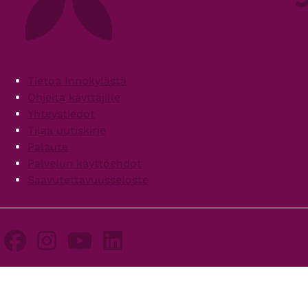
Footer
Tietoa Innokylästä
Ohjeita käyttäjille
Yhteystiedot
Tilaa uutiskirje
Palaute
Palvelun käyttöehdot
Saavutettavuusseloste