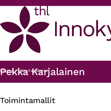
Hyppää pääsisältöön
Pekka Karjalainen
Etusivu
Pekka Karjalainen
Murupolku
Toimintamallit