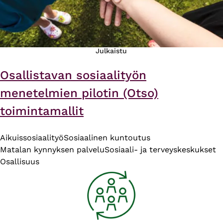
Julkaistu
Osallistavan sosiaalityön
menetelmien pilotin (Otso)
toimintamallit
Aikuissosiaalityö
Sosiaalinen kuntoutus
Matalan kynnyksen palvelu
Sosiaali- ja terveyskeskukset
Osallisuus