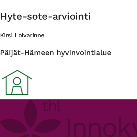
Hyte-sote-arviointi
Kirsi Loivarinne
Organisaatio
Päijät-Hämeen hyvinvointialue