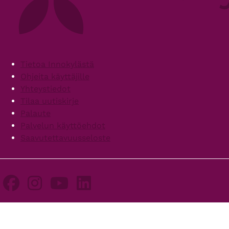
Footer
Tietoa Innokylästä
Ohjeita käyttäjille
Yhteystiedot
Tilaa uutiskirje
Palaute
Palvelun käyttöehdot
Saavutettavuusseloste