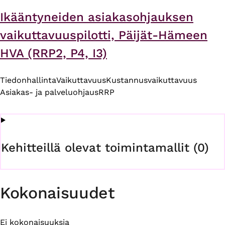
Ikääntyneiden asiakasohjauksen
vaikuttavuuspilotti, Päijät-Hämeen
HVA (RRP2, P4, I3)
Tiedonhallinta
Vaikuttavuus
Kustannusvaikuttavuus
Asiakas- ja palveluohjaus
RRP
Kehitteillä olevat toimintamallit (0)
Kokonaisuudet
Ei kokonaisuuksia