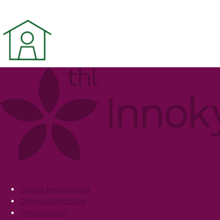
Footer
Tietoa Innokylästä
Ohjeita käyttäjille
Yhteystiedot