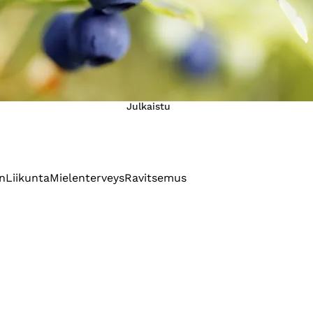
Julkaistu
n
Liikunta
Mielenterveys
Ravitsemus