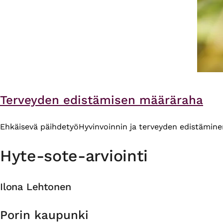
Terveyden edistämisen määräraha
Ehkäisevä päihdetyö
Hyvinvoinnin ja terveyden edistämine
Hyte-sote-arviointi
Ilona Lehtonen
Organisaatio
Porin kaupunki