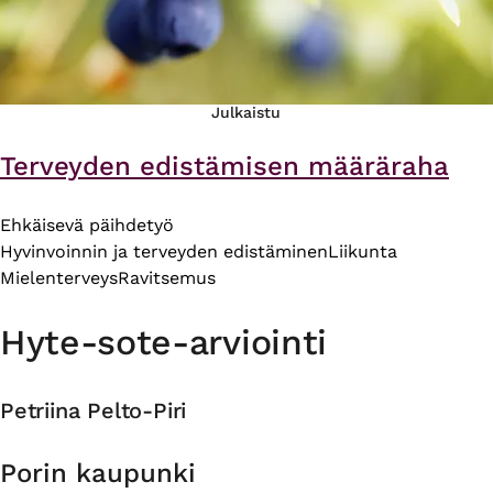
Julkaistu
Terveyden edistämisen määräraha
Ehkäisevä päihdetyö
Hyvinvoinnin ja terveyden edistäminen
Liikunta
Mielenterveys
Ravitsemus
Hyte-sote-arviointi
Petriina Pelto-Piri
Organisaatio
Porin kaupunki