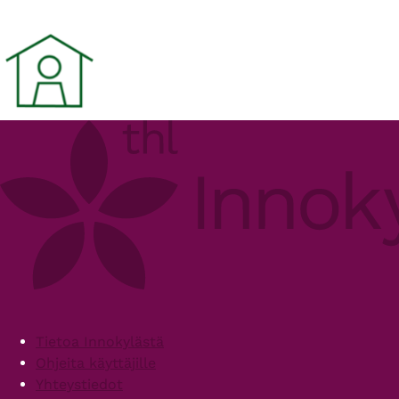
Footer
Tietoa Innokylästä
Ohjeita käyttäjille
Yhteystiedot