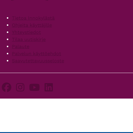
Footer
Tietoa Innokylästä
Ohjeita käyttäjille
Yhteystiedot
Tilaa uutiskirje
Palaute
Palvelun käyttöehdot
Saavutettavuusseloste