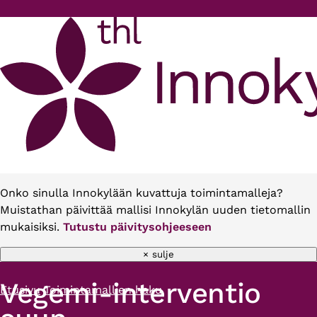
Hyppää pääsisältöön
Onko sinulla Innokylään kuvattuja toimintamalleja?
Muistathan päivittää mallisi Innokylän uuden tietomallin
mukaisiksi.
Tutustu päivitysohjeeseen
× sulje
Vegemi-interventio
Etusivu
Toimintamallien haku
Murupolku