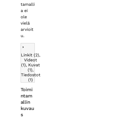
tamalli
a ei
ole
vielä
arvioit
u.
Linkit (2),
Videot
(1), Kuvat
(1),
Tiedostot
(1)
Toimi
ntam
allin
kuvau
s