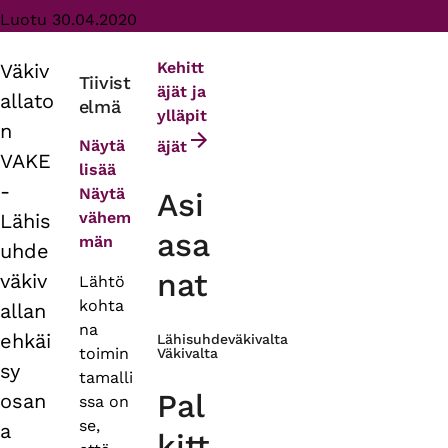
Luotu 30.04.2020
Kehitt
Väkiv
Primary
Tiivist
äjät ja
allato
elmä
tabs
ylläpit
n
Näytä
äjät
VAKE
lisää
-
Näytä
Asi
vähem
Lähis
asa
män
uhde
nat
väkiv
Lähtö
kohta
allan
na
ehkäi
Lähisuhdeväkivalta
toimin
Väkivalta
sy
tamalli
Pal
osan
ssa on
se,
a
kitt