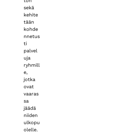
ton
sekä
kehite
tään
kohde
nnetus
ti
palvel
uja
ryhmill
e,
jotka
ovat
vaaras
sa
jäädä
niiden
ulkopu
olelle.