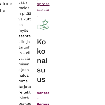
vaan
aluee
oprose
meidä
sseista
lla
n pitää
.
vaikutt
aa
myös
asente
Ko
isiin ja
taitoih
ko
in - eli
nai
valista
misen
su
sijaan
halua
us
mme
tarjota
reflekt
Vantaa
iivistä
-
psykoe
Kerava