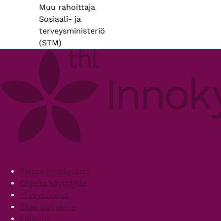
Muu rahoittaja
Sosiaali- ja
terveysministeriö
(STM)
Footer
Tietoa Innokylästä
Ohjeita käyttäjille
Yhteystiedot
Tilaa uutiskirje
Palaute