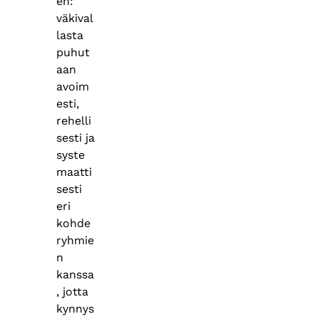
en:
väkival
lasta
puhut
aan
avoim
esti,
rehelli
sesti ja
syste
maatti
sesti
eri
kohde
ryhmie
n
kanssa
, jotta
kynnys