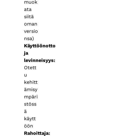
muok
ata
siitä
oman
versio
nsa)
Käyttöönotto
ja
levinneisyys
Otett
u
kehitt
ämisy
mpäri
stöss
ä
käytt
öön
Rahoittaja