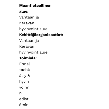
Maantieteellinen
alue
Vantaan ja
Keravan
hyvinvointialue
Kehittäjäorganisaatiot
Vantaan ja
Keravan
hyvinvointialue
Toimiala
Ennal
taehk
äisy &
hyvin
voinni
n
edist
ämin