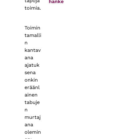
tapoja
hanke
toimia.
Toimin
tamalli
n
kantav
ana
ajatuk
sena
onkin
eräänl
ainen
tabuje
n
murtaj
ana
olemin