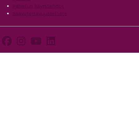
Palvelun käyttöehdot
Saavutettavuusseloste