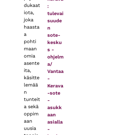
dukaat
:
iota,
tulevai
joka
suude
haasta
n
a
sote-
pohti
kesku
maan
s -
omia
ohjelm
asente
a/
ita,
Vantaa
käsitte
-
lemää
Kerava
n
-sote
tunteit
-
a sekä
asukk
oppim
aan
aan
asialla
uusia
-