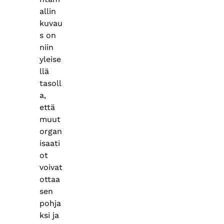
allin
kuvau
s on
niin
yleise
llä
tasoll
a,
että
muut
organ
isaati
ot
voivat
ottaa
sen
pohja
ksi ja