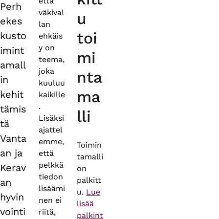
että
Perh
väkival
u
ekes
lan
toi
kusto
ehkäis
y on
imint
mi
teema,
amall
joka
nta
in
kuuluu
ma
kehit
kaikille
.
tämis
lli
Lisäksi
tä
ajattel
Vanta
emme,
Toimin
an ja
että
tamalli
pelkkä
Kerav
on
tiedon
palkitt
an
lisäämi
u.
Lue
hyvin
nen ei
lisää
vointi
riitä,
palkint