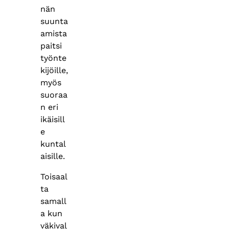
nän
suunta
amista
paitsi
työnte
kijöille,
myös
suoraa
n eri
ikäisill
e
kuntal
aisille.
Toisaal
ta
samall
a kun
väkival