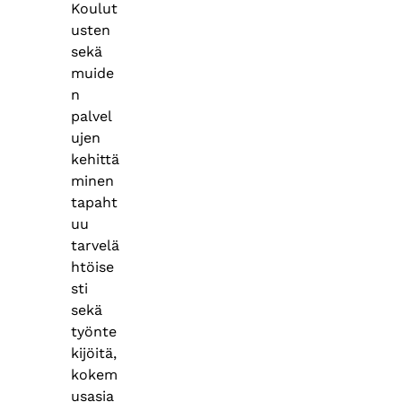
Koulut
usten
sekä
muide
n
palvel
ujen
kehittä
minen
tapaht
uu
tarvelä
htöise
sti
sekä
työnte
kijöitä,
kokem
usasia