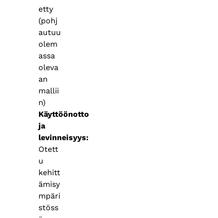
etty
(pohj
autuu
olem
assa
oleva
an
mallii
n)
Käyttöönotto
ja
levinneisyys
Otett
u
kehitt
ämisy
mpäri
stöss