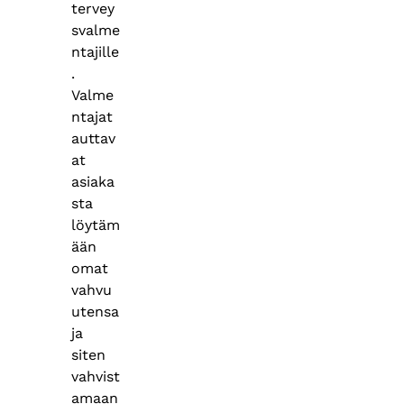
tervey
svalme
ntajille
.
Valme
ntajat
auttav
at
asiaka
sta
löytäm
ään
omat
vahvu
utensa
ja
siten
vahvist
amaan