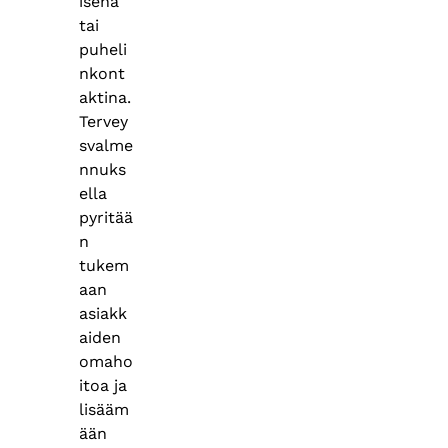
isena
tai
puheli
nkont
aktina.
Tervey
svalme
nnuks
ella
pyritää
n
tukem
aan
asiakk
aiden
omaho
itoa ja
lisääm
ään