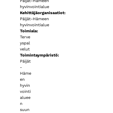
Päijät-Hämeen
hyvinvointialue
Kehittäjäorganisaatiot
Päijät-Hämeen
hyvinvointialue
Toimiala
Terve
yspal
velut
Toimintaympäristö
Päijät
-
Häme
en
hyvin
vointi
aluee
n
suun