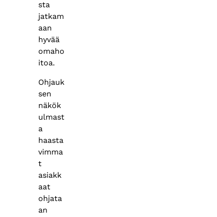
sta
jatkam
aan
hyvää
omaho
itoa.
Ohjauk
sen
näkök
ulmast
a
haasta
vimma
t
asiakk
aat
ohjata
an