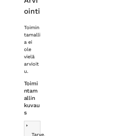
Arvi
ointi
Toimin
tamalli
a ei
ole
vielä
arvioit
u.
Toimi
ntam
allin
kuvau
s
Tarve,