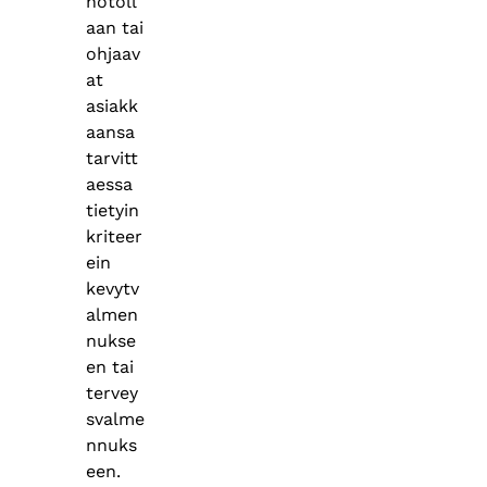
notoll
aan tai
ohjaav
at
asiakk
aansa
tarvitt
aessa
tietyin
kriteer
ein
kevytv
almen
nukse
en tai
tervey
svalme
nnuks
een.