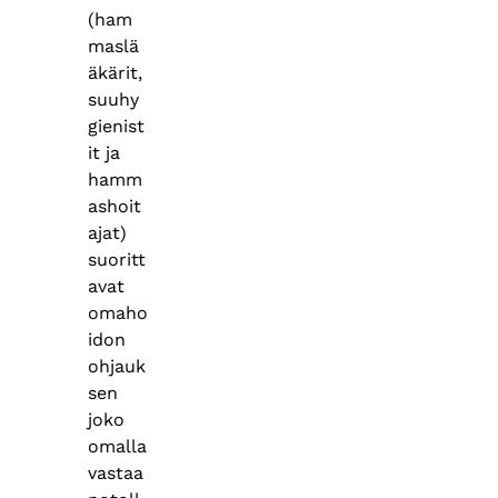
(ham
maslä
äkärit,
suuhy
gienist
it ja
hamm
ashoit
ajat)
suoritt
avat
omaho
idon
ohjauk
sen
joko
omalla
vastaa