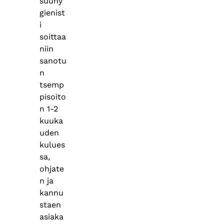
suuhy
gienist
i
soittaa
niin
sanotu
n
tsemp
pisoito
n 1-2
kuuka
uden
kulues
sa,
ohjate
n ja
kannu
staen
asiaka