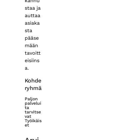
kannu
staa ja
auttaa
asiaka
sta
pääse
mään
tavoitt
eisiins
a.
Kohde
ryhmä
Paljon
palvelui
ta
tarvitse
vat
Työikäis
et