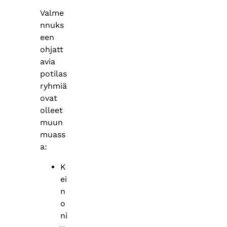
Valme
nnuks
een
ohjatt
avia
potilas
ryhmiä
ovat
olleet
muun
muass
a:
K
ei
n
o
ni