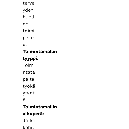
terve
yden
huoll
on
toimi
piste
et
Toimintamallin
tyyppi
Toimi
ntata
pa tai
työkä
ytänt
ö
Toimintamallin
alkuperä
Jatko
kehit