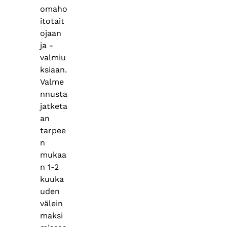
omaho
itotait
ojaan
ja -
valmiu
ksiaan.
Valme
nnusta
jatketa
an
tarpee
n
mukaa
n 1-2
kuuka
uden
välein
maksi