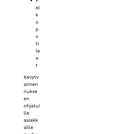
P
el
k
o
p
o
ti
la
a
t
Kevytv
almen
nukse
en
ohjatui
lle
asiakk
aille