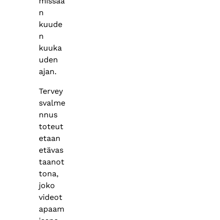
missaa
n
kuude
n
kuuka
uden
ajan.
Tervey
svalme
nnus
toteut
etaan
etävas
taanot
tona,
joko
videot
apaam