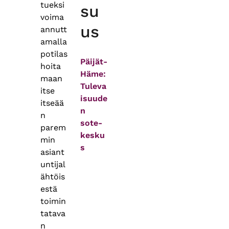
tueksi
su
voima
us
annutt
amalla
potilas
Päijät-
hoita
Häme:
maan
Tuleva
itse
isuude
itseää
n
n
sote-
parem
kesku
min
s
asiant
untijal
ähtöis
estä
toimin
tatava
n