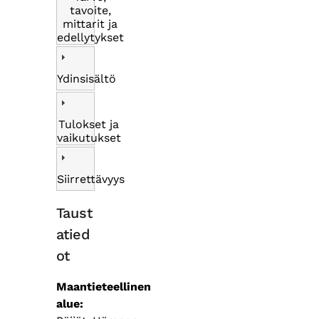
tavoite,
mittarit ja
edellytykset
Ydinsisältö
Tulokset ja
vaikutukset
Siirrettävyys
Taust
atied
ot
Maantieteellinen
alue