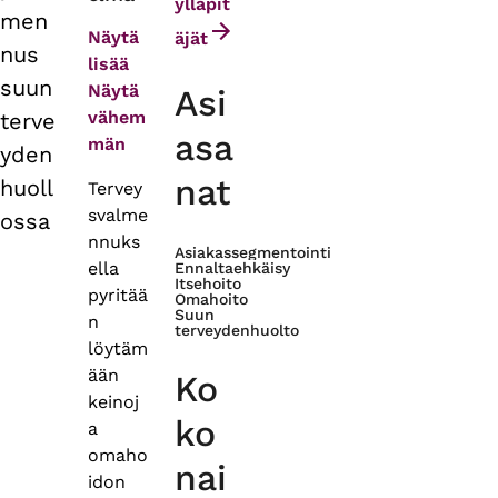
tabs
ylläpit
men
Näytä
äjät
nus
lisää
suun
Näytä
Asi
vähem
terve
asa
män
yden
nat
huoll
Tervey
svalme
ossa
nnuks
Asiakassegmentointi
ella
Ennaltaehkäisy
Itsehoito
pyritää
Omahoito
Suun
n
terveydenhuolto
löytäm
ään
Ko
keinoj
ko
a
omaho
nai
idon