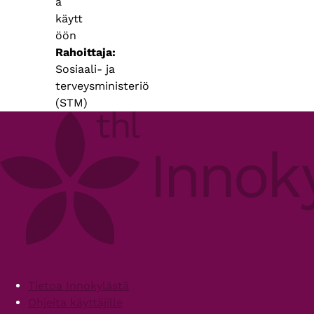
ä
käytt
öön
Rahoittaja
Sosiaali- ja
terveysministeriö
(STM)
Footer
Tietoa Innokylästä
Ohjeita käyttäjille