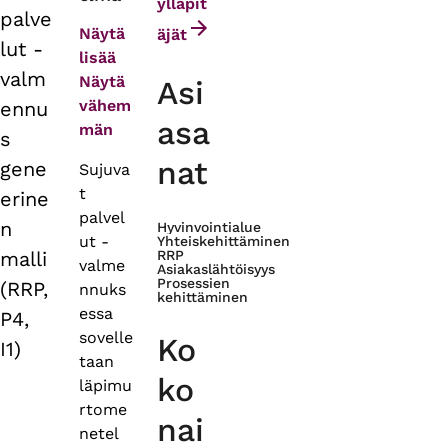
tabs
ylläpit
palve
Näytä
äjät
lut -
lisää
valm
Näytä
Asi
vähem
ennu
asa
män
s
nat
gene
Sujuva
t
erine
palvel
n
Hyvinvointialue
ut -
Yhteiskehittäminen
malli
RRP
valme
Asiakaslähtöisyys
Prosessien
(RRP,
nnuks
kehittäminen
essa
P4,
sovelle
Ko
I1)
taan
ko
läpimu
rtome
nai
netel