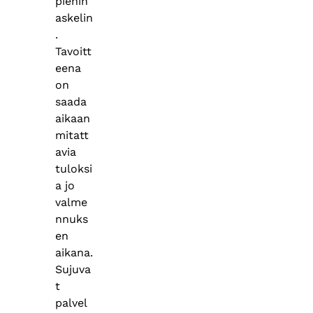
pienin
askelin
.
Tavoitt
eena
on
saada
aikaan
mitatt
avia
tuloksi
a jo
valme
nnuks
en
aikana.
Sujuva
t
palvel