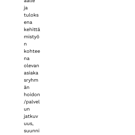
aalle
ja
tuloks
ena
kehittä
mistyö
n
kohtee
na
olevan
asiaka
sryhm
än
hoidon
/palvel
un
jatkuv
uus,
suunni