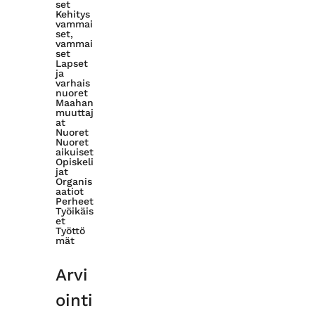
set
Kehitys
vammai
set,
vammai
set
Lapset
ja
varhais
nuoret
Maahan
muuttaj
at
Nuoret
Nuoret
aikuiset
Opiskeli
jat
Organis
aatiot
Perheet
Työikäis
et
Työttö
mät
Arvi
ointi