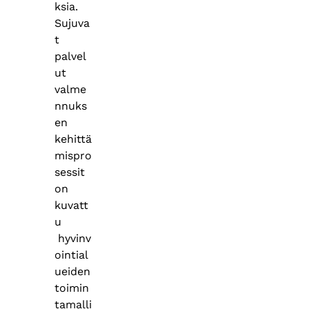
ksia.
Sujuva
t
palvel
ut
valme
nnuks
en
kehittä
mispro
sessit
on
kuvatt
u
hyvinv
ointial
ueiden
toimin
tamalli