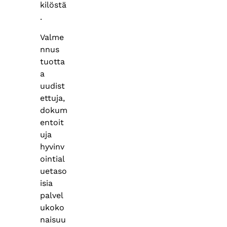
kilöstä
.
Valme
nnus
tuotta
a
uudist
ettuja,
dokum
entoit
uja
hyvinv
ointial
uetaso
isia
palvel
ukoko
naisuu