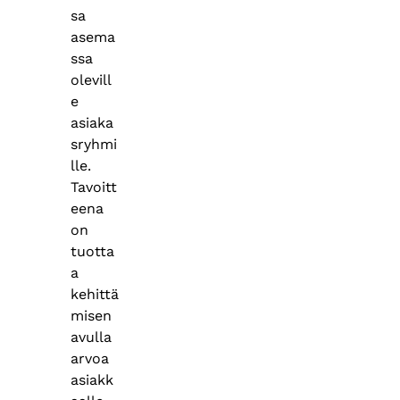
sa
asema
ssa
olevill
e
asiaka
sryhmi
lle.
Tavoitt
eena
on
tuotta
a
kehittä
misen
avulla
arvoa
asiakk