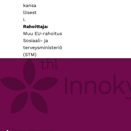
kansa
llisest
i.
Rahoittaja
Muu EU-rahoitus
Sosiaali- ja
terveysministeriö
(STM)
Footer
Tietoa Innokylästä