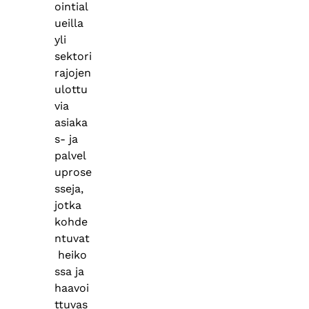
ointial
ueilla
yli
sektori
rajojen
ulottu
via
asiaka
s- ja
palvel
uprose
sseja,
jotka
kohde
ntuvat
heiko
ssa ja
haavoi
ttuvas