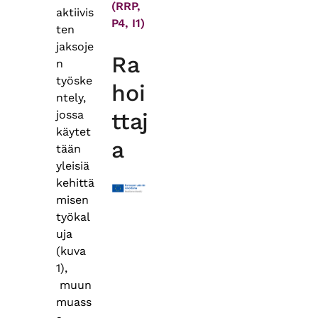
(RRP,
aktiivis
P4, I1)
ten
jaksoje
Ra
n
työske
hoi
ntely,
jossa
ttaj
käytet
a
tään
yleisiä
kehittä
misen
työkal
uja
(kuva
1),
muun
muass