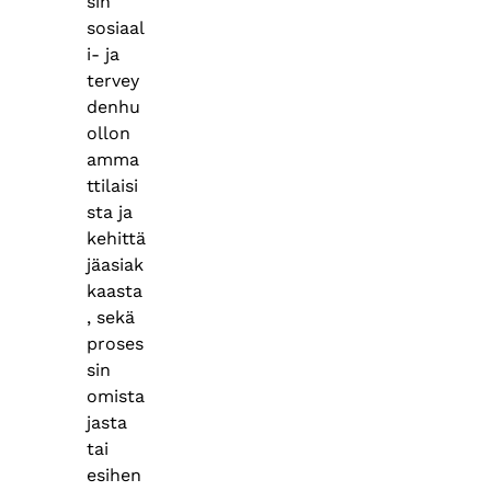
sin
sosiaal
i- ja
tervey
denhu
ollon
amma
ttilaisi
sta ja
kehittä
jäasiak
kaasta
, sekä
proses
sin
omista
jasta
tai
esihen