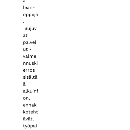
a
lean-
oppeja
.
Sujuv
at
palvel
ut -
valme
nnuski
erros
sisältä
ä
alkuinf
on,
ennak
koteht
ävät,
työpai