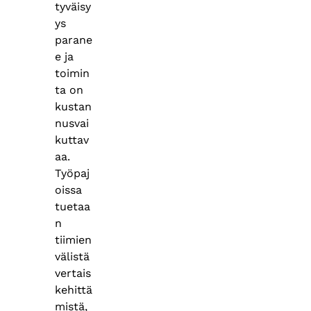
tyväisy
ys
parane
e ja
toimin
ta on
kustan
nusvai
kuttav
aa.
Työpaj
oissa
tuetaa
n
tiimien
välistä
vertais
kehittä
mistä,