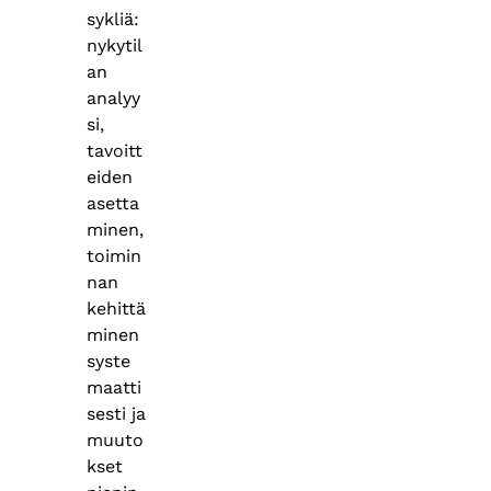
sykliä:
nykytil
an
analyy
si,
tavoitt
eiden
asetta
minen,
toimin
nan
kehittä
minen
syste
maatti
sesti ja
muuto
kset