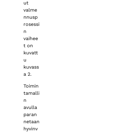
ut
valme
nnusp
rosessi
n
vaihee
t on
kuvatt
u
kuvass
a 2.
Toimin
tamalli
n
avulla
paran
netaan
hyvinv