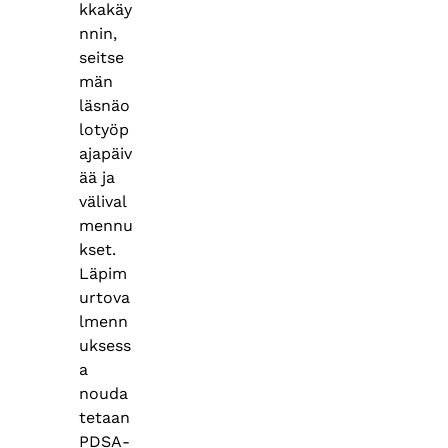
kkakäy
nnin,
seitse
män
läsnäo
lotyöp
ajapäiv
ää ja
välival
mennu
kset.
Läpim
urtova
lmenn
uksess
a
nouda
tetaan
PDSA-