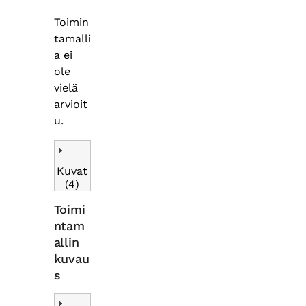
Toimin
tamalli
a ei
ole
vielä
arvioit
u.
Kuvat
(4)
Toimi
ntam
allin
kuvau
s