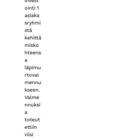
invest
ointi 1
asiaka
sryhmi
stä
kehittä
misko
hteens
a
läpimu
rtoval
mennu
kseen.
Valme
nnuksi
a
toteut
ettiin
viisi