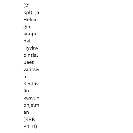
(21
kpl) ja
Helsin
gin
kaupu
nki.
Hyvinv
ointial
ueet
valitsiv
at
Kestäv
än
kasvun
ohjelm
an
(RRP,
P4, I1)