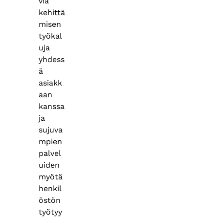
viä
kehittä
misen
työkal
uja
yhdess
ä
asiakk
aan
kanssa
ja
sujuva
mpien
palvel
uiden
myötä
henkil
östön
työtyy