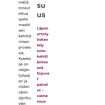
mällä
su
toteut
us
ettua
syste
maatti
Läpim
sen
urtoty
kehittä
ösken
misen
tely
proses
sote-
sia.
kehitt
Kysees
ämise
sä on
ssä
neljän
Sujuva
työpaj
t
an ja
palvel
niiden
ut -
väliin
valme
sijoittu
nnus
vien