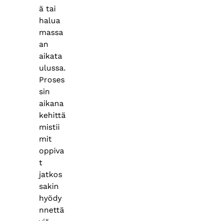
ä tai
halua
massa
an
aikata
ulussa.
Proses
sin
aikana
kehittä
mistii
mit
oppiva
t
jatkos
sakin
hyödy
nnettä