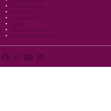
Ohjeita käyttäjille
Yhteystiedot
Tilaa uutiskirje
Palaute
Palvelun käyttöehdot
Saavutettavuusseloste