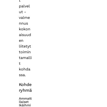
t
palvel
ut -
valme
nnus
kokon
aisuud
en
liitetyt
toimin
tamalli
t
kohda
ssa.
Kohde
ryhmä
Ammatt
ilaiset
Ikäihmi