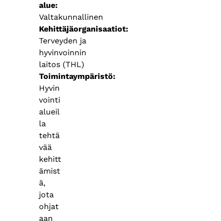
alue
Valtakunnallinen
Kehittäjäorganisaatiot
Terveyden ja
hyvinvoinnin
laitos (THL)
Toimintaympäristö
Hyvin
vointi
alueil
la
tehtä
vää
kehitt
ämist
ä,
jota
ohjat
aan