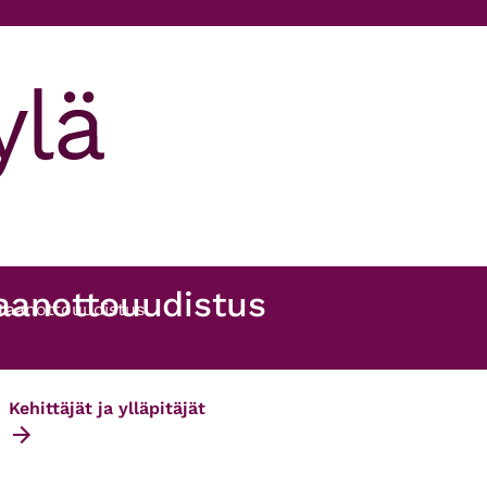
aanottouudistus
staanottouudistus
Kehittäjät ja ylläpitäjät