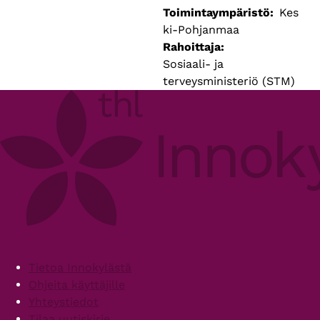
Toimintaympäristö
Kes
ki-Pohjanmaa
Rahoittaja
Sosiaali- ja
terveysministeriö (STM)
Footer
Tietoa Innokylästä
Ohjeita käyttäjille
Yhteystiedot
Tilaa uutiskirje