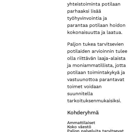
yhteistoiminta potilaan
parhaaksi lisää
työhyvinvointia ja
parantaa potilaan hoidon
kokonaisuutta ja laatua.
Paljon tukea tarvitsevien
potilaiden arvioinnin tulee
olla riittävän laaja-alaista
ja moniammatillista, jotta
potilaan toimintakykyä ja
vastuunottoa parantavat
toimet voidaan
suunnitella
tarkoituksenmukaisiksi.
Kohderyhmä
Ammattilaiset
Koko väestö
Paljon palveluita tarvitsevat