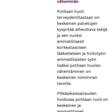
vähemmän
Potilaan huoli
terveydentilastaan on
keskeinen palvelujen
kysyntää aiheuttava tekijä
ja sen vuoksi
ammatillisesti
korkeatasoisen
lääketieteen ja hoitotyön
ammattilaisten työn
lisäksi potilaan huolen
vähentäminen on
keskeinen toiminnan
tavoite.
Pitkäaikaissairauden
hoidossa potilaan rooli on
keskeinen ja
ammattilaiset