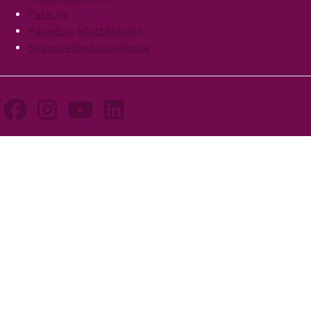
Palaute
Palvelun käyttöehdot
Saavutettavuusseloste