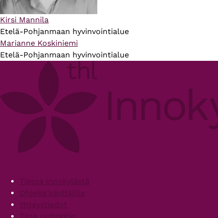
Kirsi Mannila
Etelä-Pohjanmaan hyvinvointialue
Marianne Koskiniemi
Etelä-Pohjanmaan hyvinvointialue
Footer
Tietoa Innokylästä
Ohjeita käyttäjille
Yhteystiedot
Tilaa uutiskirje