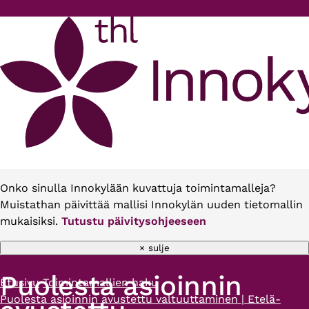
Hyppää pääsisältöön
Onko sinulla Innokylään kuvattuja toimintamalleja?
Muistathan päivittää mallisi Innokylän uuden tietomallin
mukaisiksi.
Tutustu päivitysohjeeseen
× sulje
Puolesta asioinnin
Etusivu
Toimintamallien haku
Murupolku
Puolesta asioinnin avustettu valtuuttaminen | Etelä-