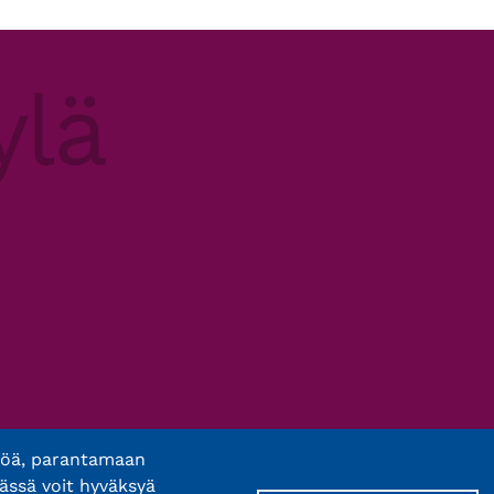
töä, parantamaan
ässä voit hyväksyä