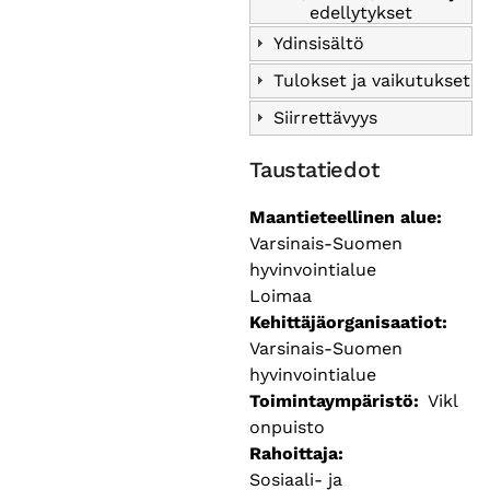
edellytykset
Ydinsisältö
Tulokset ja vaikutukset
Siirrettävyys
Taustatiedot
Maantieteellinen alue
Varsinais-Suomen
hyvinvointialue
Loimaa
Kehittäjäorganisaatiot
Varsinais-Suomen
hyvinvointialue
Toimintaympäristö
Vikl
onpuisto
Rahoittaja
Sosiaali- ja