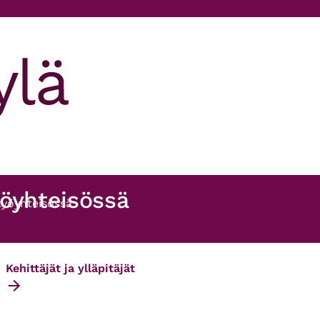
yöyhteisössä
työyhteisössä
Kehittäjät ja ylläpitäjät