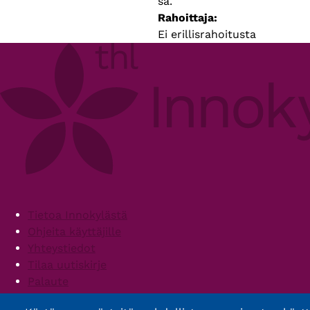
sa.
Rahoittaja
Ei erillisrahoitusta
Footer
Tietoa Innokylästä
Ohjeita käyttäjille
Yhteystiedot
Tilaa uutiskirje
Palaute
Palvelun käyttöehdot