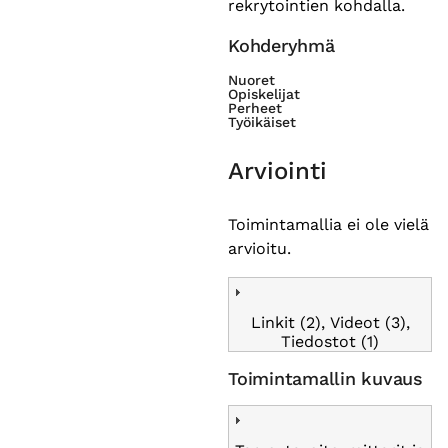
rekrytointien kohdalla.
Kohderyhmä
Nuoret
Opiskelijat
Perheet
Työikäiset
Arviointi
Toimintamallia ei ole vielä
arvioitu.
Linkit (2), Videot (3),
Tiedostot (1)
Toimintamallin kuvaus