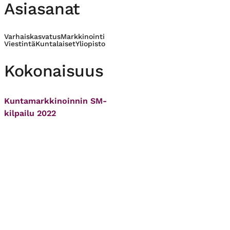
Asiasanat
Varhaiskasvatus
Markkinointi
Viestintä
Kuntalaiset
Yliopisto
Kokonaisuus
Kuntamarkkinoinnin SM-
kilpailu 2022