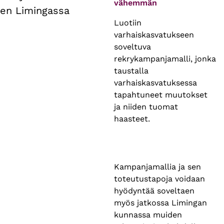
vähemmän
en Limingassa
Luotiin
varhaiskasvatukseen
soveltuva
rekrykampanjamalli, jonka
taustalla
varhaiskasvatuksessa
tapahtuneet muutokset
ja niiden tuomat
haasteet.
Kampanjamallia ja sen
toteutustapoja voidaan
hyödyntää soveltaen
myös jatkossa Limingan
kunnassa muiden