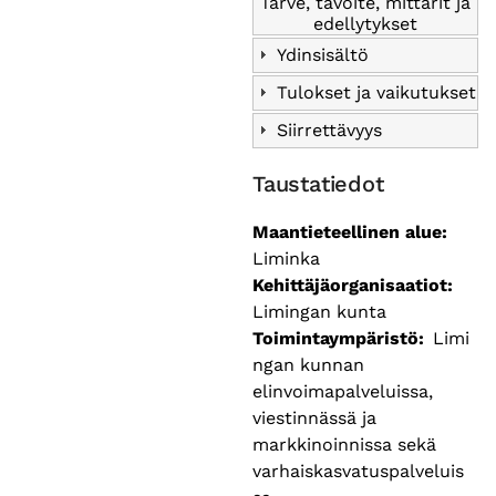
Tarve, tavoite, mittarit ja
edellytykset
Ydinsisältö
Tulokset ja vaikutukset
Siirrettävyys
Taustatiedot
Maantieteellinen alue
Liminka
Kehittäjäorganisaatiot
Limingan kunta
Toimintaympäristö
Limi
ngan kunnan
elinvoimapalveluissa,
viestinnässä ja
markkinoinnissa sekä
varhaiskasvatuspalveluis