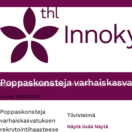
Hyppää pääsisältöön
Poppaskonsteja varhaiskasva
Etusivu
Toimintamallien haku
Poppaskonsteja varhaiskas
Murupolku
Luotu 18.03.2022
Poppaskonsteja
Primary
Tiivistelmä
varhaiskasvatuksen
tabs
Näytä lisää
Näytä
rekrytointihaasteese