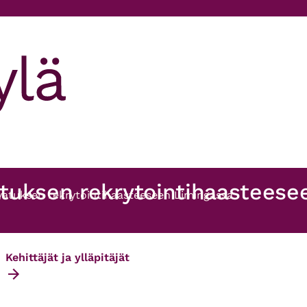
tuksen rekrytointihaasteese
vatuksen rekrytointihaasteeseen Limingassa
Kehittäjät ja ylläpitäjät