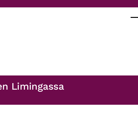
Val
en Limingassa