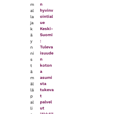
n
m
hyvinv
al
ointial
la
ue
ja
Keski-
k
Suomi
ä
:
y
Tuleva
n
isuude
ni
n
s
koton
t
a
ä
asumi
m
sta
äl
tukeva
lä
t
p
palvel
al
ut
li