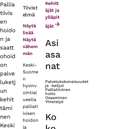
Kehitt
Pallia
Primary
Tiivist
äjät ja
tiivis
elmä
tabs
ylläpit
en
Näytä
äjät
hoido
lisää
n ja
Näytä
Asi
vähem
saatt
asa
män
ohoid
nat
on
Keski-
Suome
palve
n
luketj
Palvelukokonaisuudet
hyvinv
ja -ketjut
un
Palliatiivinen
ointial
hoito
Osaaminen
kehit
ueella
Yhteistyö
palliati
tämi
ivisen
Ko
nen
hoidon
Keski
ko
ja