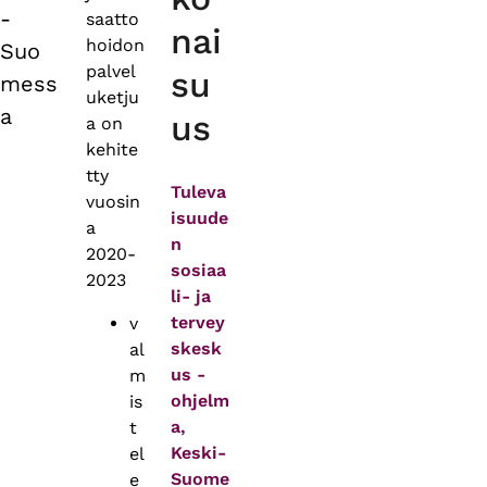
-
saatto
nai
hoidon
Suo
palvel
su
mess
uketju
a
us
a on
kehite
tty
Tuleva
vuosin
isuude
a
n
2020-
sosiaa
2023
li- ja
tervey
v
skesk
al
us -
m
ohjelm
is
a,
t
Keski-
el
Suome
e