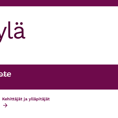
ote
usote
Kehittäjät ja ylläpitäjät