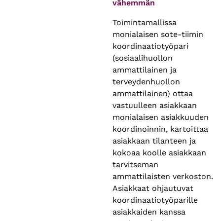
vähemmän
Toimintamallissa
monialaisen sote-tiimin
koordinaatiotyöpari
(sosiaalihuollon
ammattilainen ja
terveydenhuollon
ammattilainen) ottaa
vastuulleen asiakkaan
monialaisen asiakkuuden
koordinoinnin, kartoittaa
asiakkaan tilanteen ja
kokoaa koolle asiakkaan
tarvitseman
ammattilaisten verkoston.
Asiakkaat ohjautuvat
koordinaatiotyöparille
asiakkaiden kanssa