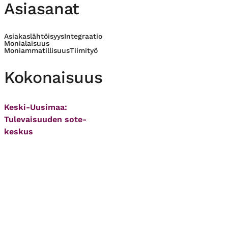
Asiasanat
Asiakaslähtöisyys
Integraatio
Monialaisuus
Moniammatillisuus
Tiimityö
Kokonaisuus
Keski-Uusimaa:
Tulevaisuuden sote-
keskus