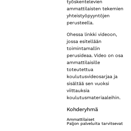
työskentelevien
ammattilaisten tekemien
yhteistyöpyyntöjen
perusteella.
Ohessa linkki videoon,
jossa esitellään
toimintamallin
perusideaa. Video on osa
ammattilaisille
toteutettua
koulutusvideosarjaa ja
sisältää sen vuoksi
viittauksia
koulutusmateriaaleihin.
Kohderyhmä
Ammattilaiset
Paljon palveluita tarvitsevat