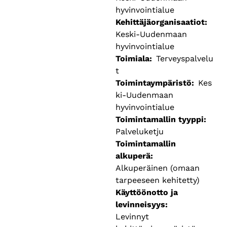
hyvinvointialue
Kehittäjäorganisaatiot
Keski-Uudenmaan
hyvinvointialue
Toimiala
Terveyspalvelu
t
Toimintaympäristö
Kes
ki-Uudenmaan
hyvinvointialue
Toimintamallin tyyppi
Palveluketju
Toimintamallin
alkuperä
Alkuperäinen (omaan
tarpeeseen kehitetty)
Käyttöönotto ja
levinneisyys
Levinnyt