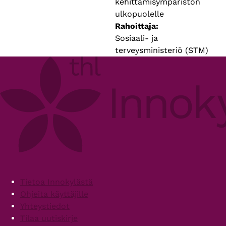
kehittämisympäristön
ulkopuolelle
Rahoittaja
Sosiaali- ja
terveysministeriö (STM)
Footer
Tietoa Innokylästä
Ohjeita käyttäjille
Yhteystiedot
Tilaa uutiskirje