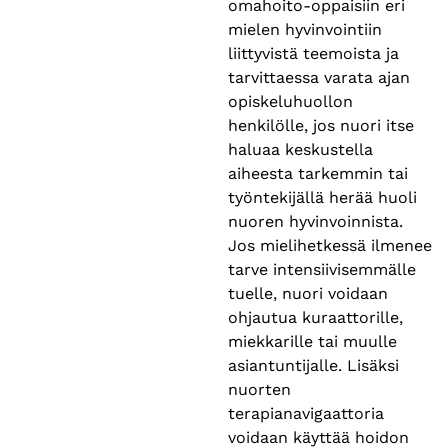
omahoito-oppaisiin eri
mielen hyvinvointiin
liittyvistä teemoista ja
tarvittaessa varata ajan
opiskeluhuollon
henkilölle, jos nuori itse
haluaa keskustella
aiheesta tarkemmin tai
työntekijällä herää huoli
nuoren hyvinvoinnista.
Jos mielihetkessä ilmenee
tarve intensiivisemmälle
tuelle, nuori voidaan
ohjautua kuraattorille,
miekkarille tai muulle
asiantuntijalle. Lisäksi
nuorten
terapianavigaattoria
voidaan käyttää hoidon