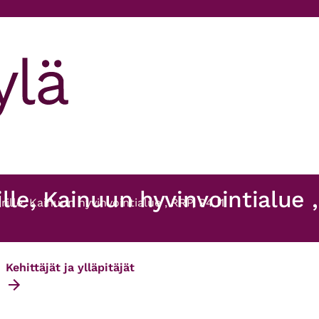
le, Kainuun hyvinvointialue ,
ille, Kainuun hyvinvointialue , RRP, P4 I1
Kehittäjät ja ylläpitäjät