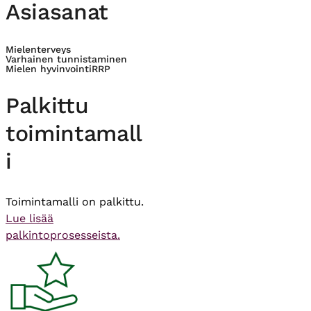
Asiasanat
Mielenterveys
Varhainen tunnistaminen
Mielen hyvinvointi
RRP
Palkittu
toimintamall
i
Toimintamalli on palkittu.
Lue lisää
palkintoprosesseista.