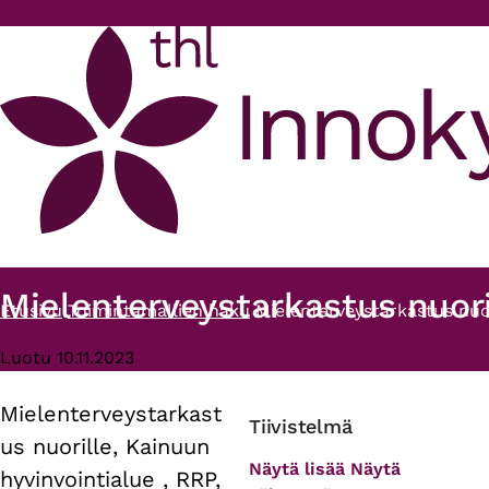
Hyppää pääsisältöön
Mielenterveystarkastus nuoril
Etusivu
Toimintamallien haku
Mielenterveystarkastus nuor
Murupolku
Luotu 10.11.2023
Mielenterveystarkast
Primary
Tiivistelmä
us nuorille, Kainuun
tabs
Näytä lisää
Näytä
hyvinvointialue , RRP,