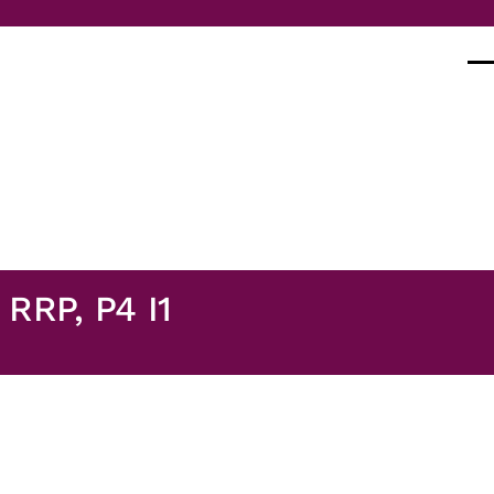
Val
 RRP, P4 I1