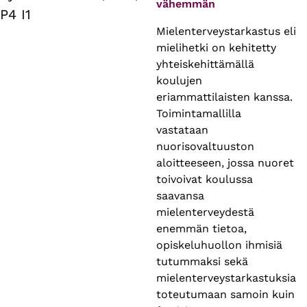
vähemmän
P4 I1
Mielenterveystarkastus eli
mielihetki on kehitetty
yhteiskehittämällä
koulujen
eriammattilaisten kanssa.
Toimintamallilla
vastataan
nuorisovaltuuston
aloitteeseen, jossa nuoret
toivoivat koulussa
saavansa
mielenterveydestä
enemmän tietoa,
opiskeluhuollon ihmisiä
tutummaksi sekä
mielenterveystarkastuksia
toteutumaan samoin kuin