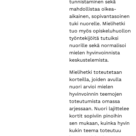
tunnistaminen sekä
mahdollistaa oikea-
aikainen, sopivantasoinen
tuki nuorelle. Mielihetki
tuo myös opiskeluhuollon
työntekijöitä tutuiksi
nuorille sekä normalisoi
mielen hyvinvoinnista
keskustelemista.
Mielihetki toteutetaan
korteilla, joiden avulla
nuori arvioi mielen
hyvinvoinnin teemojen
toteutumista omassa
arjessaan. Nuori lajittelee
kortit sopiviin pinoihin
sen mukaan, kuinka hyvin
kukin teema toteutuu