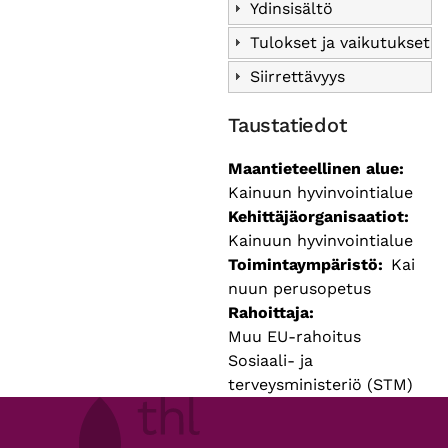
Ydinsisältö
Tulokset ja vaikutukset
Siirrettävyys
Taustatiedot
Maantieteellinen alue
Kainuun hyvinvointialue
Kehittäjäorganisaatiot
Kainuun hyvinvointialue
Toimintaympäristö
Kai
nuun perusopetus
Rahoittaja
Muu EU-rahoitus
Sosiaali- ja
terveysministeriö (STM)