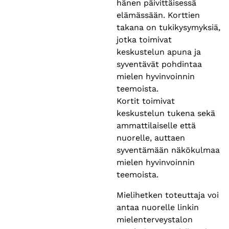
hänen päivittäisessä
elämässään. Korttien
takana on tukikysymyksiä,
jotka toimivat
keskustelun apuna ja
syventävät pohdintaa
mielen hyvinvoinnin
teemoista.
Kortit toimivat
keskustelun tukena sekä
ammattilaiselle että
nuorelle, auttaen
syventämään näkökulmaa
mielen hyvinvoinnin
teemoista.
Mielihetken toteuttaja voi
antaa nuorelle linkin
mielenterveystalon