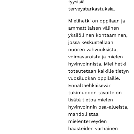
fyysisiä
terveystarkastuksia.
Mielihetki on oppilaan ja
ammattilaisen välinen
yksilöllinen kohtaaminen,
jossa keskustellaan
nuoren vahvuuksista,
voimavaroista ja mielen
hyvinvoinnista. Mielihetki
toteutetaan kaikille tietyn
vuosiluokan oppilaille.
Ennaltaehkäisevän
tukimuodon tavoite on
lisätä tietoa mielen
hyvinvoinnin osa-alueista,
mahdollistaa
mielenterveyden
haasteiden varhainen