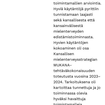
toimintamallien arviointia.
Hyviä käytäntöjä pyrittiin
tunnistamaan laajasti
sekä kansallisesta että
kansainvälisestä
mielenterveyden
edistämistoiminnasta.
Hyvien käytäntöjen
kokoaminen oli osa
Kansallisen
mielenterveysstrategian
MUKANA-
tehtäväkokonaisuuden
toteutusta vuosina 2023–
2024. Tarkoituksena oli
kartoittaa tunnettuja ja jo
toiminnassa olevia
hyväksi havaittuja
toimintamalleja.