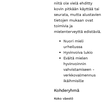
niitä ole vielä ehditty
kovin pitkään käyttää tai
seurata, mutta alustavien
tietojen mukaan ovat
toimivia ja
mielenterveyttä edistäviä.
Nuori mieli
urheilussa
Hyvinvoiva lukio
Eväitä mielen
hyvinvoinnin
vahvistamiseen -
verkkovalmennus
ikäihmisille
Kohderyhmä
Koko väestö