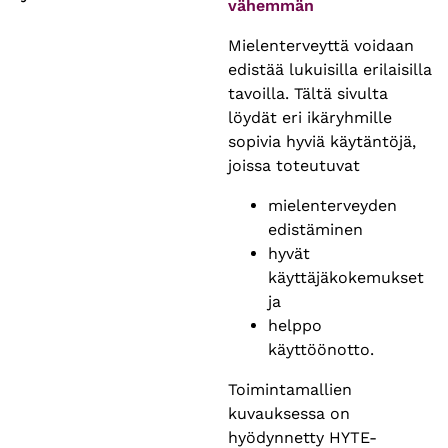
vähemmän
Mielenterveyttä voidaan
edistää lukuisilla erilaisilla
tavoilla. Tältä sivulta
löydät eri ikäryhmille
sopivia hyviä käytäntöjä,
joissa toteutuvat
mielenterveyden
edistäminen
hyvät
käyttäjäkokemukset
ja
helppo
käyttöönotto.
Toimintamallien
kuvauksessa on
hyödynnetty HYTE-