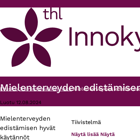
Hyppää pääsisältöön
Mielenterveyden edistämisen
Etusivu
Toimintamallien haku
Mielenterveyden edistämis
Murupolku
Luotu 12.08.2024
Mielenterveyden
Primary
Tiivistelmä
edistämisen hyvät
tabs
Näytä lisää
Näytä
käytännöt