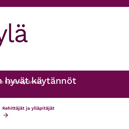
 hyvät käytännöt
en hyvät käytännöt
Kehittäjät ja ylläpitäjät