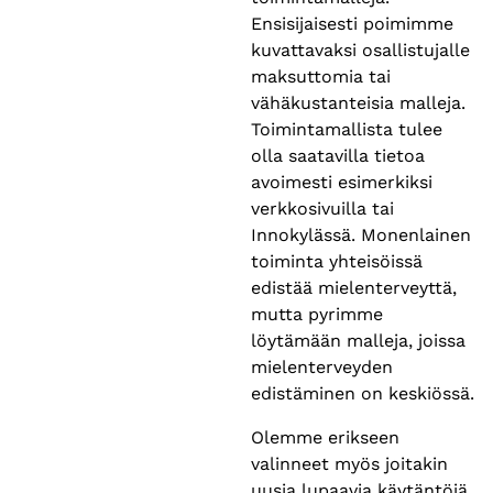
Ensisijaisesti poimimme
kuvattavaksi osallistujalle
maksuttomia tai
vähäkustanteisia malleja.
Toimintamallista tulee
olla saatavilla tietoa
avoimesti esimerkiksi
verkkosivuilla tai
Innokylässä. Monenlainen
toiminta yhteisöissä
edistää mielenterveyttä,
mutta pyrimme
löytämään malleja, joissa
mielenterveyden
edistäminen on keskiössä.
Olemme erikseen
valinneet myös joitakin
uusia lupaavia käytäntöjä