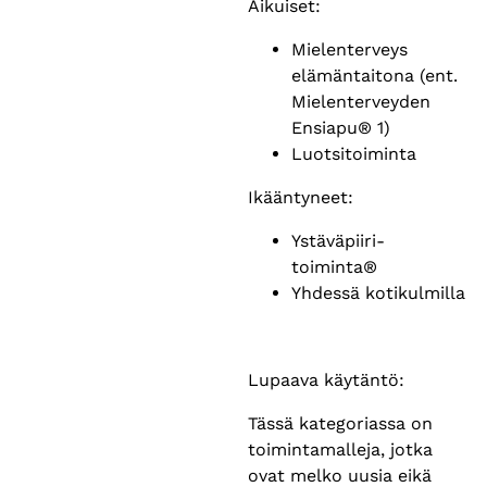
Aikuiset:
Mielenterveys
elämäntaitona (ent.
Mielenterveyden
Ensiapu® 1)
Luotsitoiminta
Ikääntyneet:
Ystäväpiiri-
toiminta®
Yhdessä kotikulmilla
Lupaava käytäntö:
Tässä kategoriassa on
toimintamalleja, jotka
ovat melko uusia eikä