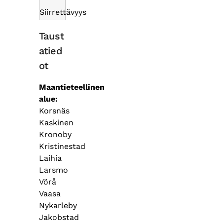
Siirrettävyys
Taust
atied
ot
Maantieteellinen
alue
Korsnäs
Kaskinen
Kronoby
Kristinestad
Laihia
Larsmo
Vörå
Vaasa
Nykarleby
Jakobstad