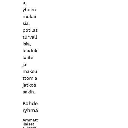
a,
yhden
mukai
sia,
potilas
turvall
isia,
laaduk
kaita
ja
maksu
ttomia
jatkos
sakin.
Kohde
ryhmä
Ammatt
ilaiset
Nuoret