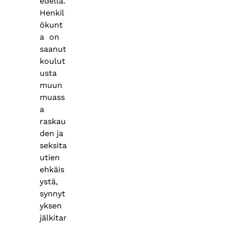
edellä.
Henkil
ökunt
a on
saanut
koulut
usta
muun
muass
a
raskau
den ja
seksita
utien
ehkäis
ystä,
synnyt
yksen
jälkitar