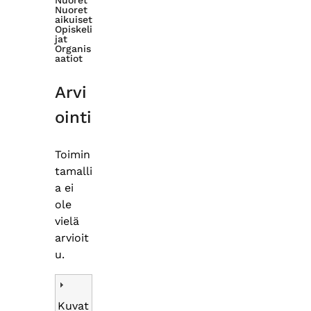
Nuoret
aikuiset
Opiskeli
jat
Organis
aatiot
Arvi
ointi
Toimin
tamalli
a ei
ole
vielä
arvioit
u.
Kuvat