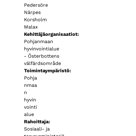
Pedersöre
Närpes
Korsholm
Malax
Kehittäjäorganisaatiot
Pohjanmaan
hyvinvointialue
- Österbottens
välfärdsområde
Toimintaympäristö
Pohja
nmaa
n
hyvin
vointi
alue
Rahoittaja
Sosiaali- ja