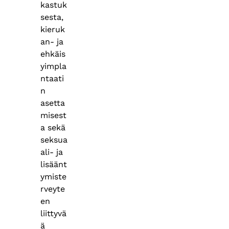
kastuk
sesta,
kieruk
an- ja
ehkäis
yimpla
ntaati
n
asetta
misest
a sekä
seksua
ali- ja
lisäänt
ymiste
rveyte
en
liittyvä
ä