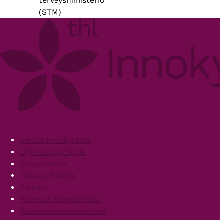
terveysministeriö
(STM)
Footer
Tietoa Innokylästä
Ohjeita käyttäjille
Yhteystiedot
Tilaa uutiskirje
Palaute
Palvelun käyttöehdot
Saavutettavuusseloste