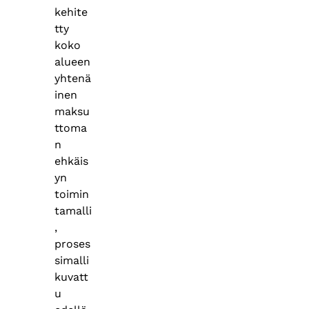
kehite
tty
koko
alueen
yhtenä
inen
maksu
ttoma
n
ehkäis
yn
toimin
tamalli
,
proses
simalli
kuvatt
u