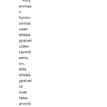
. Pohj
anmaa
n
hyvinv
ointial
ueen
ehkäis
ypalvel
uiden
tavoitt
eena
on,
että
ehkäis
ypalvel
ut
ovat
tasa-
arvoisi