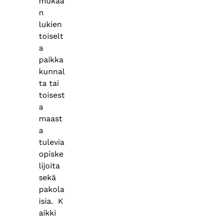
mukaa
n
lukien
toiselt
a
paikka
kunnal
ta tai
toisest
a
maast
a
tulevia
opiske
lijoita
sekä
pakola
isia. K
aikki