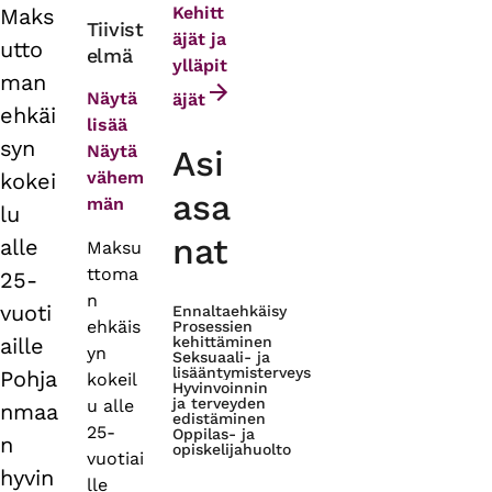
Kehitt
Maks
Primary
Tiivist
äjät ja
utto
elmä
tabs
ylläpit
man
Näytä
äjät
ehkäi
lisää
syn
Näytä
Asi
vähem
kokei
asa
män
lu
nat
alle
Maksu
ttoma
25-
n
vuoti
Ennaltaehkäisy
ehkäis
Prosessien
aille
kehittäminen
yn
Seksuaali- ja
lisääntymisterveys
Pohja
kokeil
Hyvinvoinnin
ja terveyden
u alle
nmaa
edistäminen
25-
Oppilas- ja
n
opiskelijahuolto
vuotiai
hyvin
lle