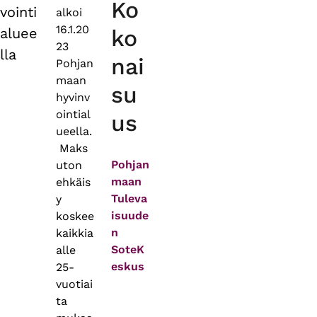
Ko
vointi
alkoi
16.1.20
aluee
ko
23
lla
nai
Pohjan
maan
su
hyvinv
ointial
us
ueella.
Maks
Pohjan
uton
maan
ehkäis
Tuleva
y
isuude
koskee
n
kaikkia
SoteK
alle
eskus
25-
vuotiai
ta