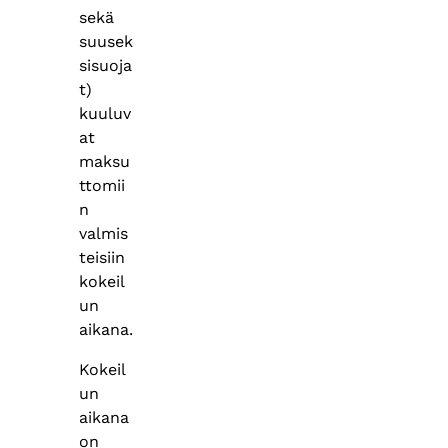
sekä
suusek
sisuoja
t)
kuuluv
at
maksu
ttomii
n
valmis
teisiin
kokeil
un
aikana.
Kokeil
un
aikana
on