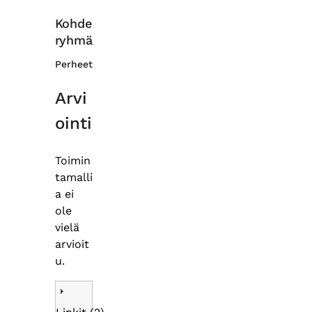
Kohde
ryhmä
Perheet
Arvi
ointi
Toimin
tamalli
a ei
ole
vielä
arvioit
u.