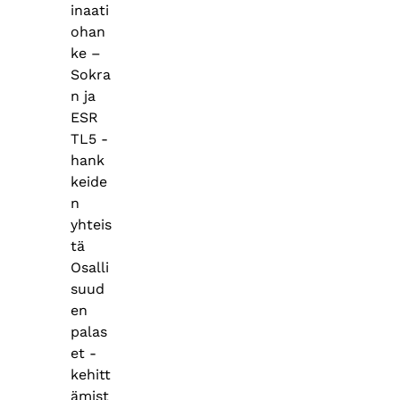
inaati
ohan
ke –
Sokra
n ja
ESR
TL5 -
hank
keide
n
yhteis
tä
Osalli
suud
en
palas
et -
kehitt
ämist