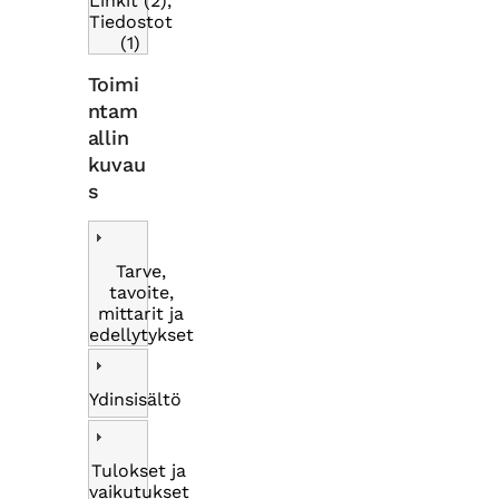
Linkit (2),
Tiedostot
(1)
Toimi
ntam
allin
kuvau
s
Tarve,
tavoite,
mittarit ja
edellytykset
Ydinsisältö
Tulokset ja
vaikutukset