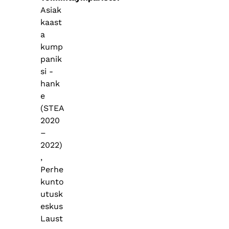
Asiak
kaast
a
kump
panik
si -
hank
e
(STEA
2020
–
2022)
,
Perhe
kunto
utusk
eskus
Laust