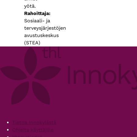
yötä.
Rahoittaja
Sosiaali- ja
terveysjärjestöjen
avustuskeskus
(STEA)
Footer
Tietoa Innokylästä
Ohjeita käyttäjille