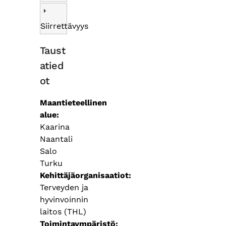
Siirrettävyys
Taust
atied
ot
Maantieteellinen
alue
Kaarina
Naantali
Salo
Turku
Kehittäjäorganisaatiot
Terveyden ja
hyvinvoinnin
laitos (THL)
Toimintaympäristö