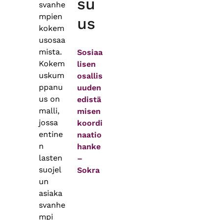
su
svanhe
mpien
us
kokem
usosaa
mista.
Sosiaa
Kokem
lisen
uskum
osallis
ppanu
uuden
us on
edistä
malli,
misen
jossa
koordi
entine
naatio
n
hanke
lasten
–
suojel
Sokra
un
asiaka
svanhe
mpi