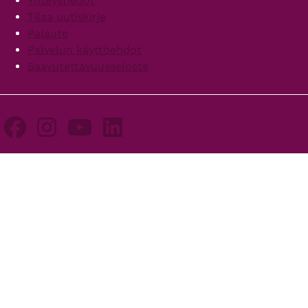
Yhteystiedot
Tilaa uutiskirje
Palaute
Palvelun käyttöehdot
Saavutettavuusseloste