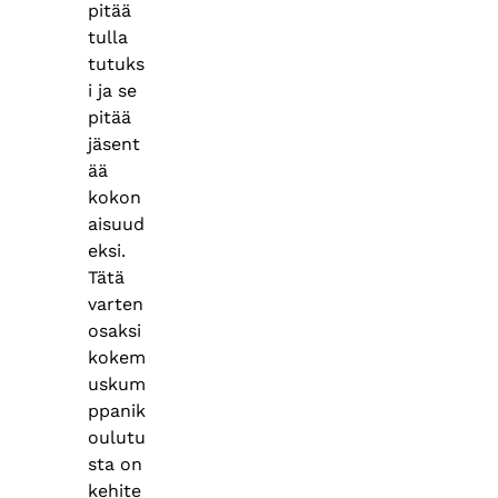
pitää
tulla
tutuks
i ja se
pitää
jäsent
ää
kokon
aisuud
eksi.
Tätä
varten
osaksi
kokem
uskum
ppanik
oulutu
sta on
kehite