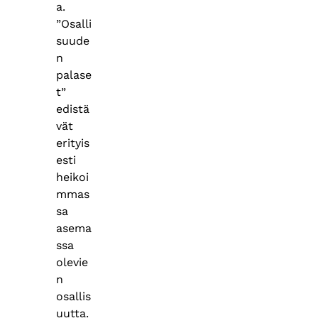
a.
”Osalli
suude
n
palase
t”
edistä
vät
erityis
esti
heikoi
mmas
sa
asema
ssa
olevie
n
osallis
uutta.