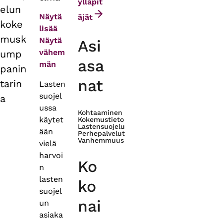
tabs
ylläpit
elun
Näytä
äjät
koke
lisää
musk
Näytä
Asi
vähem
ump
asa
män
panin
nat
tarin
Lasten
suojel
a
ussa
Kohtaaminen
käytet
Kokemustieto
Lastensuojelu
ään
Perhepalvelut
Vanhemmuus
vielä
harvoi
Ko
n
lasten
ko
suojel
nai
un
asiaka