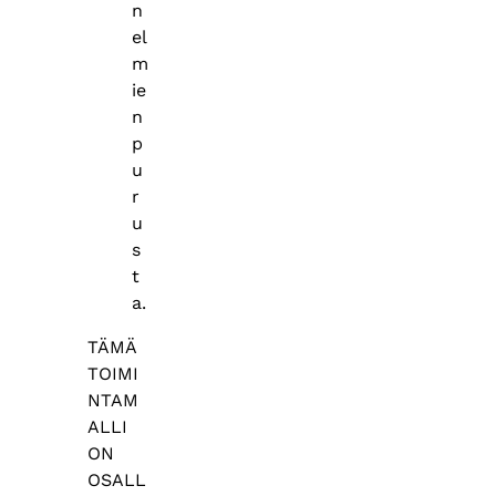
n
el
m
ie
n
p
u
r
u
s
t
a.
TÄMÄ
TOIMI
NTAM
ALLI
ON
OSALL