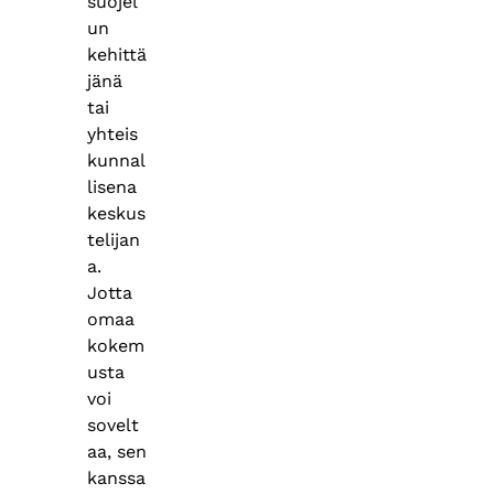
suojel
un
kehittä
jänä
tai
yhteis
kunnal
lisena
keskus
telijan
a.
Jotta
omaa
kokem
usta
voi
sovelt
aa, sen
kanssa