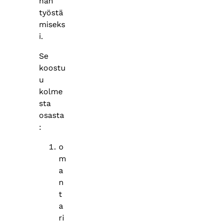
nan
työstä
miseks
i.
Se
koostu
u
kolme
sta
osasta
:
o
m
a
n
t
a
ri