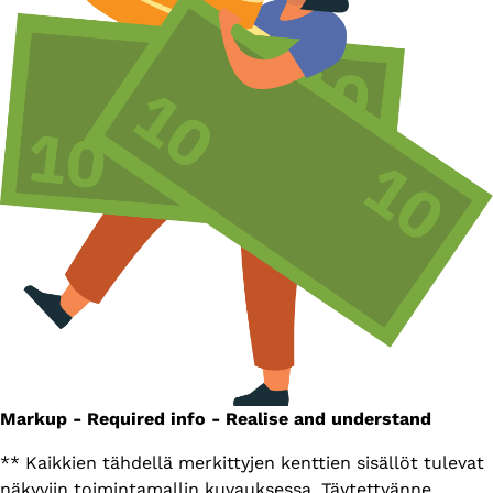
Markup - Required info - Realise and understand
** Kaikkien tähdellä merkittyjen kenttien sisällöt tulevat
näkyviin toimintamallin kuvauksessa. Täytettyänne