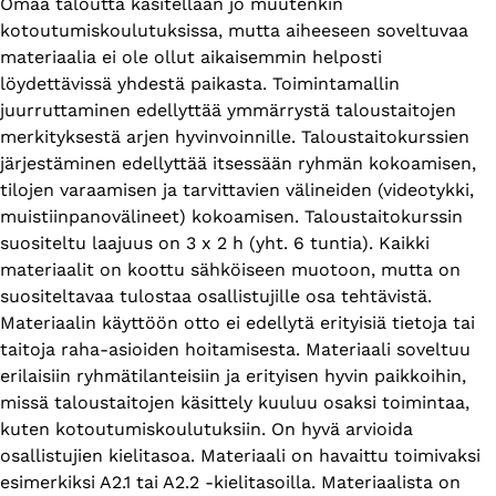
Omaa taloutta käsitellään jo muutenkin
kotoutumiskoulutuksissa, mutta aiheeseen soveltuvaa
materiaalia ei ole ollut aikaisemmin helposti
löydettävissä yhdestä paikasta. Toimintamallin
juurruttaminen edellyttää ymmärrystä taloustaitojen
merkityksestä arjen hyvinvoinnille. Taloustaitokurssien
järjestäminen edellyttää itsessään ryhmän kokoamisen,
tilojen varaamisen ja tarvittavien välineiden (videotykki,
muistiinpanovälineet) kokoamisen. Taloustaitokurssin
suositeltu laajuus on 3 x 2 h (yht. 6 tuntia). Kaikki
materiaalit on koottu sähköiseen muotoon, mutta on
suositeltavaa tulostaa osallistujille osa tehtävistä.
Materiaalin käyttöön otto ei edellytä erityisiä tietoja tai
taitoja raha-asioiden hoitamisesta. Materiaali soveltuu
erilaisiin ryhmätilanteisiin ja erityisen hyvin paikkoihin,
missä taloustaitojen käsittely kuuluu osaksi toimintaa,
kuten kotoutumiskoulutuksiin. On hyvä arvioida
osallistujien kielitasoa. Materiaali on havaittu toimivaksi
esimerkiksi A2.1 tai A2.2 -kielitasoilla. Materiaalista on