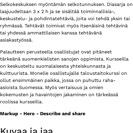
Selkokeskuksen myöntämän selkotunnuksen. Diasarja on
laajuudeltaan 3 x 2 h ja se sisältää toiminnallisia-,
keskustelu- ja pohdintatehtäviä, joita voi tehdä yksin tai
ryhmässä. Tehtävät toimivat myös itsenäisinä tehtävinä
tai yhdessä ammattilaisen kanssa tehtävänä
asiakastyössä.
Palautteen perusteella osallistujat ovat pitäneet
tärkeänä suomenkielisten sanojen oppimista. Kursseilla
on keskusteltu suomalaisesta yhteiskunnasta ja
kulttuurista. Monelle osallistujalle taloustaitokurssi on
ollut ensimmäinen paikka, jossa on puhuttu raha-
asioista Suomessa. Myös vertaisuus ja omien
kokemusten ja havaintojen jakaminen on tärkeässä
roolissa kursseilla.
Markup - Hero - Describe and share
Kuvaa ja jaa