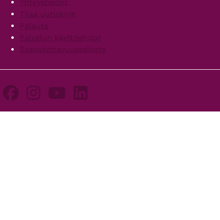
Yhteystiedot
Tilaa uutiskirje
Palaute
Palvelun käyttöehdot
Saavutettavuusseloste