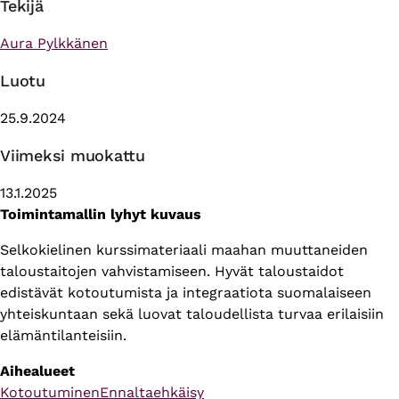
Tekijä
Aura Pylkkänen
Luotu
25.9.2024
Viimeksi muokattu
13.1.2025
Toimintamallin lyhyt kuvaus
Selkokielinen kurssimateriaali maahan muuttaneiden
taloustaitojen vahvistamiseen. Hyvät taloustaidot
edistävät kotoutumista ja integraatiota suomalaiseen
yhteiskuntaan sekä luovat taloudellista turvaa erilaisiin
elämäntilanteisiin.
Aihealueet
Kotoutuminen
Ennaltaehkäisy