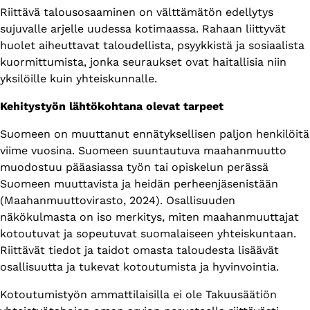
Riittävä talousosaaminen on välttämätön edellytys
sujuvalle arjelle uudessa kotimaassa. Rahaan liittyvät
huolet aiheuttavat taloudellista, psyykkistä ja sosiaalista
kuormittumista, jonka seuraukset ovat haitallisia niin
yksilöille kuin yhteiskunnalle.
Kehitystyön lähtökohtana olevat tarpeet
Suomeen on muuttanut ennätyksellisen paljon henkilöitä
viime vuosina. Suomeen suuntautuva maahanmuutto
muodostuu pääasiassa työn tai opiskelun perässä
Suomeen muuttavista ja heidän perheenjäsenistään
(Maahanmuuttovirasto, 2024). Osallisuuden
näkökulmasta on iso merkitys, miten maahanmuuttajat
kotoutuvat ja sopeutuvat suomalaiseen yhteiskuntaan.
Riittävät tiedot ja taidot omasta taloudesta lisäävät
osallisuutta ja tukevat kotoutumista ja hyvinvointia.
Kotoutumistyön ammattilaisilla ei ole Takuusäätiön