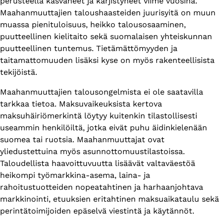
perusteella kasvaneet ja kärjistyneet viime vuosina.
Maahanmuuttajien taloushaasteiden juurisyitä on muun
muassa pienituloisuus, heikko talousosaaminen,
puutteellinen kielitaito sekä suomalaisen yhteiskunnan
puutteellinen tuntemus. Tietämättömyyden ja
taitamattomuuden lisäksi kyse on myös rakenteellisista
tekijöistä.
Maahanmuuttajien talousongelmista ei ole saatavilla
tarkkaa tietoa. Maksuvaikeuksista kertova
maksuhäiriömerkintä löytyy kuitenkin tilastollisesti
useammin henkilöiltä, jotka eivät puhu äidinkielenään
suomea tai ruotsia. Maahanmuuttajat ovat
yliedustettuina myös asunnottomuustilastoissa.
Taloudellista haavoittuvuutta lisäävät valtaväestöä
heikompi työmarkkina-asema, laina- ja
rahoitustuotteiden nopeatahtinen ja harhaanjohtava
markkinointi, etuuksien eritahtinen maksuaikataulu sekä
perintätoimijoiden epäselvä viestintä ja käytännöt.