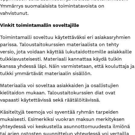
Ymmärrys suomalaisista toimintatavoista on
vahvistunut.
Vinkit toimintamallin soveltajille
Toimintamalli soveltuu käytettäväksi eri asiakasryhmien
parissa. Taloustaitokurssien materiaalista on tehty
versio, jota voidaan käyttää lukutaidottomille asiakkaille
tulkkiavusteisesti. Materiaali kannattaa käydä tulkin
kanssa yhdessä läpi. Näin varmistetaan, että kouluttaja ja
tulkki ymmärtävät materiaalin sisällön.
Materiaalia voi soveltaa asiakkaiden ja osallistujien
kielitaidon mukaan. Taloustaitokurssien diat ovat
vapaasti käytettävissä sekä räätälöitävissä.
Käsiteltyjä teemoja voi syventää ryhmän tarpeiden
mukaisesti. Esimerkiksi vuokran maksun merkityksen
yhteydessä voi keskustella asunnottomuudesta ilmiönä
tai arjen ostosten suunnittelun yhteydessä voi vertailla