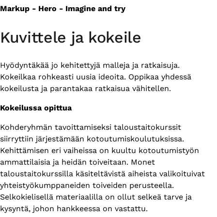
Markup - Hero - Imagine and try
Kuvittele ja kokeile
Hyödyntäkää jo kehitettyjä malleja ja ratkaisuja.
Kokeilkaa rohkeasti uusia ideoita. Oppikaa yhdessä
kokeilusta ja parantakaa ratkaisua vähitellen.
Kokeilussa opittua
Kohderyhmän tavoittamiseksi taloustaitokurssit
siirryttiin järjestämään kotoutumiskoulutuksissa.
Kehittämisen eri vaiheissa on kuultu kotoutumistyön
ammattilaisia ja heidän toiveitaan. Monet
taloustaitokurssilla käsiteltävistä aiheista valikoituivat
yhteistyökumppaneiden toiveiden perusteella.
Selkokielisellä materiaalilla on ollut selkeä tarve ja
kysyntä, johon hankkeessa on vastattu.