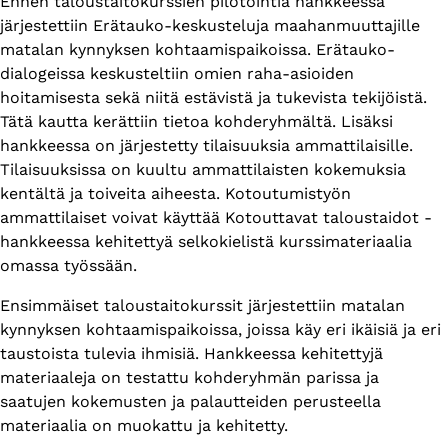
Ennen taloustaitokurssien pilotointia hankkeessa
järjestettiin Erätauko-keskusteluja maahanmuuttajille
matalan kynnyksen kohtaamispaikoissa. Erätauko-
dialogeissa keskusteltiin omien raha-asioiden
hoitamisesta sekä niitä estävistä ja tukevista tekijöistä.
Tätä kautta kerättiin tietoa kohderyhmältä. Lisäksi
hankkeessa on järjestetty tilaisuuksia ammattilaisille.
Tilaisuuksissa on kuultu ammattilaisten kokemuksia
kentältä ja toiveita aiheesta. Kotoutumistyön
ammattilaiset voivat käyttää Kotouttavat taloustaidot -
hankkeessa kehitettyä selkokielistä kurssimateriaalia
omassa työssään.
Ensimmäiset taloustaitokurssit järjestettiin matalan
kynnyksen kohtaamispaikoissa, joissa käy eri ikäisiä ja eri
taustoista tulevia ihmisiä. Hankkeessa kehitettyjä
materiaaleja on testattu kohderyhmän parissa ja
saatujen kokemusten ja palautteiden perusteella
materiaalia on muokattu ja kehitetty.