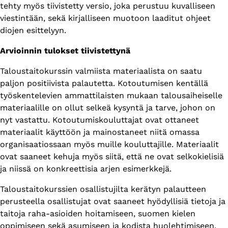
tehty myös tiivistetty versio, joka perustuu kuvalliseen
viestintään, sekä kirjalliseen muotoon laaditut ohjeet
diojen esittelyyn.
Arvioinnin tulokset tiivistettynä
Taloustaitokurssin valmiista materiaalista on saatu
paljon positiivista palautetta. Kotoutumisen kentällä
työskentelevien ammattilaisten mukaan talousaiheiselle
materiaalille on ollut selkeä kysyntä ja tarve, johon on
nyt vastattu. Kotoutumiskouluttajat ovat ottaneet
materiaalit käyttöön ja mainostaneet niitä omassa
organisaatiossaan myös muille kouluttajille. Materiaalit
ovat saaneet kehuja myös siitä, että ne ovat selkokielisiä
ja niissä on konkreettisia arjen esimerkkejä.
Taloustaitokurssien osallistujilta kerätyn palautteen
perusteella osallistujat ovat saaneet hyödyllisiä tietoja ja
taitoja raha-asioiden hoitamiseen, suomen kielen
oppimiseen sekä asumiseen ja kodista huolehtimiseen.