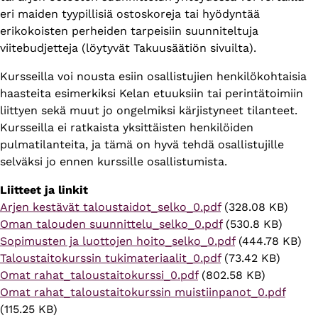
eri maiden tyypillisiä ostoskoreja tai hyödyntää
erikokoisten perheiden tarpeisiin suunniteltuja
viitebudjetteja (löytyvät Takuusäätiön sivuilta).
Kursseilla voi nousta esiin osallistujien henkilökohtaisia
haasteita esimerkiksi Kelan etuuksiin tai perintätoimiin
liittyen sekä muut jo ongelmiksi kärjistyneet tilanteet.
Kursseilla ei ratkaista yksittäisten henkilöiden
pulmatilanteita, ja tämä on hyvä tehdä osallistujille
selväksi jo ennen kurssille osallistumista.
Liitteet ja linkit
Tiedosto
Arjen kestävät taloustaidot_selko_0.pdf
(328.08 KB)
Tiedosto
Oman talouden suunnittelu_selko_0.pdf
(530.8 KB)
Tiedosto
Sopimusten ja luottojen hoito_selko_0.pdf
(444.78 KB)
Tiedosto
Taloustaitokurssin tukimateriaalit_0.pdf
(73.42 KB)
Tiedosto
Omat rahat_taloustaitokurssi_0.pdf
(802.58 KB)
Tiedosto
Omat rahat_taloustaitokurssin muistiinpanot_0.pdf
(115.25 KB)