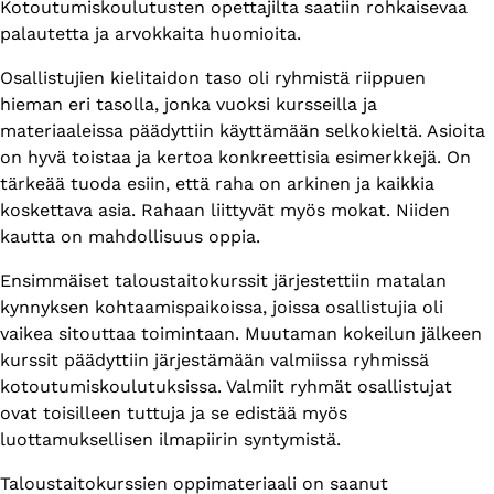
Kotoutumiskoulutusten opettajilta saatiin rohkaisevaa
palautetta ja arvokkaita huomioita.
Osallistujien kielitaidon taso oli ryhmistä riippuen
hieman eri tasolla, jonka vuoksi kursseilla ja
materiaaleissa päädyttiin käyttämään selkokieltä. Asioita
on hyvä toistaa ja kertoa konkreettisia esimerkkejä. On
tärkeää tuoda esiin, että raha on arkinen ja kaikkia
koskettava asia. Rahaan liittyvät myös mokat. Niiden
kautta on mahdollisuus oppia.
Ensimmäiset taloustaitokurssit järjestettiin matalan
kynnyksen kohtaamispaikoissa, joissa osallistujia oli
vaikea sitouttaa toimintaan. Muutaman kokeilun jälkeen
kurssit päädyttiin järjestämään valmiissa ryhmissä
kotoutumiskoulutuksissa. Valmiit ryhmät osallistujat
ovat toisilleen tuttuja ja se edistää myös
luottamuksellisen ilmapiirin syntymistä.
Taloustaitokurssien oppimateriaali on saanut