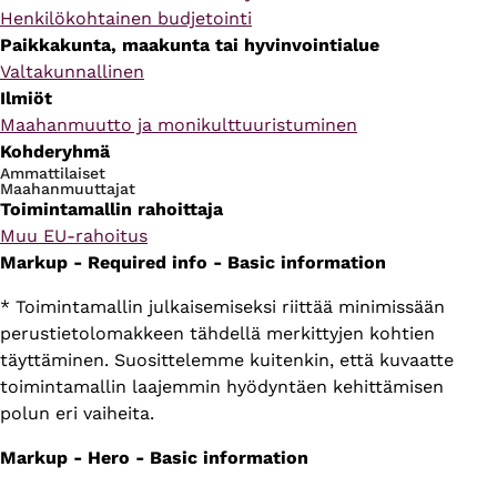
Henkilökohtainen budjetointi
Paikkakunta, maakunta tai hyvinvointialue
Valtakunnallinen
Ilmiöt
Maahanmuutto ja monikulttuuristuminen
Kohderyhmä
Ammattilaiset
Maahanmuuttajat
Toimintamallin rahoittaja
Muu EU-rahoitus
Markup - Required info - Basic information
* Toimintamallin julkaisemiseksi riittää minimissään
perustietolomakkeen tähdellä merkittyjen kohtien
täyttäminen. Suosittelemme kuitenkin, että kuvaatte
toimintamallin laajemmin hyödyntäen kehittämisen
polun eri vaiheita.
Markup - Hero - Basic information