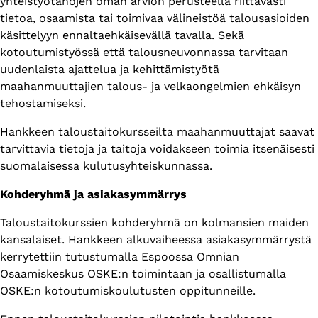
yhteistyötahojen oman arvion perusteella riittävästi
tietoa, osaamista tai toimivaa välineistöä talousasioiden
käsittelyyn ennaltaehkäisevällä tavalla. Sekä
kotoutumistyössä että talousneuvonnassa tarvitaan
uudenlaista ajattelua ja kehittämistyötä
maahanmuuttajien talous- ja velkaongelmien ehkäisyn
tehostamiseksi.
Hankkeen taloustaitokursseilta maahanmuuttajat saavat
tarvittavia tietoja ja taitoja voidakseen toimia itsenäisesti
suomalaisessa kulutusyhteiskunnassa.
Kohderyhmä ja asiakasymmärrys
Taloustaitokurssien kohderyhmä on kolmansien maiden
kansalaiset. Hankkeen alkuvaiheessa asiakasymmärrystä
kerrytettiin tutustumalla Espoossa Omnian
Osaamiskeskus OSKE:n toimintaan ja osallistumalla
OSKE:n kotoutumiskoulutusten oppitunneille.