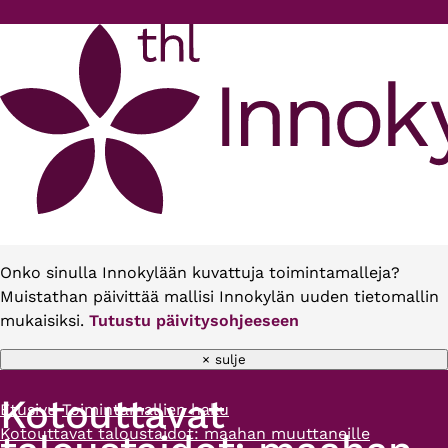
Hyppää pääsisältöön
Onko sinulla Innokylään kuvattuja toimintamalleja?
Muistathan päivittää mallisi Innokylän uuden tietomallin
mukaisiksi.
Tutustu päivitysohjeeseen
× sulje
Kotouttavat
Etusivu
Toimintamallien haku
Murupolku
Kotouttavat taloustaidot: maahan muuttaneille