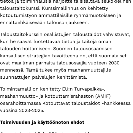
tietoa ja toiminnallisia harjoitteita sisältävä selkokielinen
taloustaitokurssi. Kurssimallinnus on kehitetty
kotoutumistyön ammattilaisille ryhmämuotoiseen ja
ennaltaehkäisevään talousohjaukseen.
Taloustaitokurssin osallistujien taloustaidot vahvistuvat,
kun he saavat luotettavaa tietoa ja taitoja oman
talouden hoitamiseen. Suomen talousosaamisen
kansallisen strategian tavoitteena on, että suomalaiset
ovat maailman parhaita talousosaajia vuoteen 2030
mennessä. Tämä tukee myös maahanmuuttajille
suunnattujen palvelujen kehittämistä.
Toimintamalli on kehitetty EU:n Turvapaikka-,
maahanmuutto- ja kotouttamisrahaston (AMIF)
osarahoittamassa Kotouttavat taloustaidot -hankkeessa
vuosina 2023-2025.
Toimivuuden ja käyttöönoton ehdot