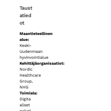
Taust
atied
ot
Maantieteellinen
alue
Keski-
Uudenmaan
hyvinvointialue
Kehittäjäorganisaatiot
Nordic
Healthcare
Group,
NHG
Toimiala
Digita
aliset
palvel