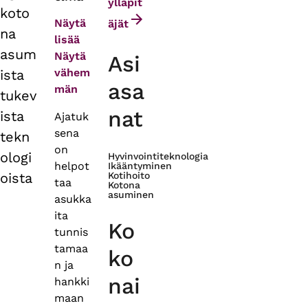
tabs
ylläpit
koto
Näytä
äjät
na
lisää
asum
Näytä
Asi
vähem
ista
asa
män
tukev
nat
ista
Ajatuk
sena
tekn
on
ologi
Hyvinvointiteknologia
helpot
Ikääntyminen
oista
Kotihoito
taa
Kotona
asuminen
asukka
ita
Ko
tunnis
tamaa
ko
n ja
nai
hankki
maan