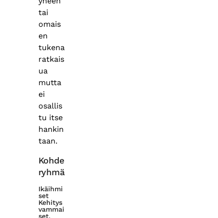
yneen
tai
omais
en
tukena
ratkais
ua
mutta
ei
osallis
tu itse
hankin
taan.
Kohde
ryhmä
Ikäihmi
set
Kehitys
vammai
set,