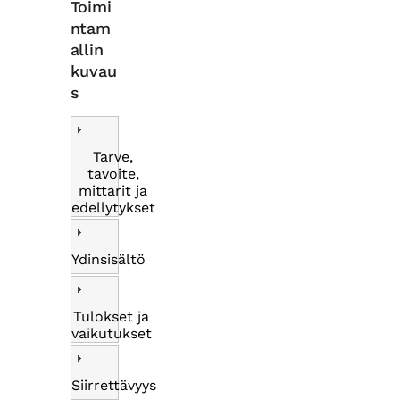
Toimi
ntam
allin
kuvau
s
Tarve,
tavoite,
mittarit ja
edellytykset
Ydinsisältö
Tulokset ja
vaikutukset
Siirrettävyys