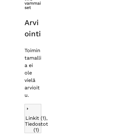
vammai
set
Arvi
ointi
Toimin
tamalli
a ei
ole
vielä
arvioit
u.
Linkit (1),
Tiedostot
(1)