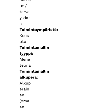
ut /
terve
ysdat
a
Toimintaympäristö
Keus
ote
Toimintamallin
tyyppi
Mene
telmä
Toimintamallin
alkuperä
Alkup
eräin
en
(oma
an