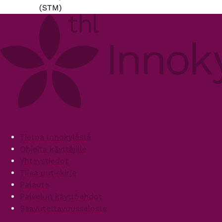
(STM)
Footer
Tietoa Innokylästä
Ohjeita käyttäjille
Yhteystiedot
Tilaa uutiskirje
Palaute
Palvelun käyttöehdot
Saavutettavuusseloste