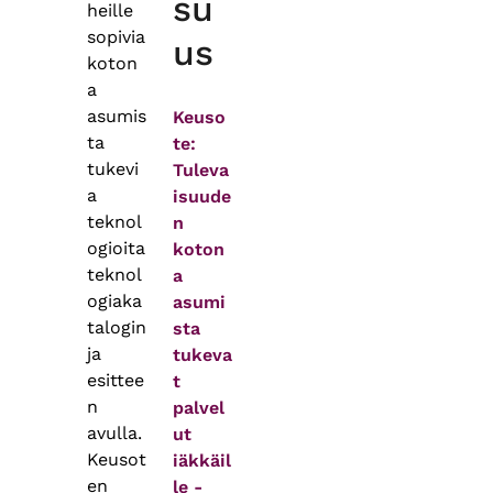
su
heille
sopivia
us
koton
a
asumis
Keuso
ta
te:
tukevi
Tuleva
a
isuude
teknol
n
ogioita
koton
teknol
a
ogiaka
asumi
talogin
sta
ja
tukeva
esittee
t
n
palvel
avulla.
ut
Keusot
iäkkäil
en
le -