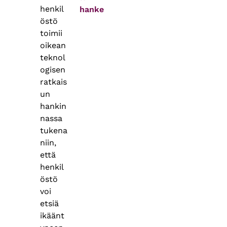
henkil
hanke
östö
toimii
oikean
teknol
ogisen
ratkais
un
hankin
nassa
tukena
niin,
että
henkil
östö
voi
etsiä
ikäänt