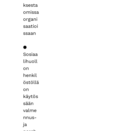
ksesta
omissa
organi
saatioi
ssaan
●
Sosiaa
lihuoll
on
henkil
östöllä
on
käytös
sään
valme
nnus-
ja