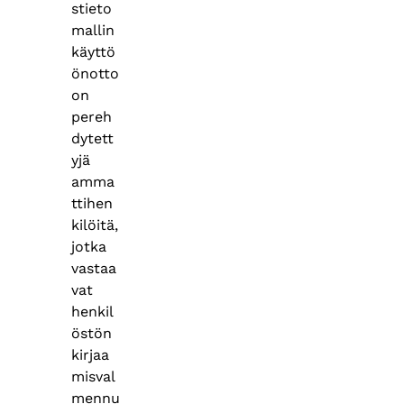
stieto
mallin
käyttö
önotto
on
pereh
dytett
yjä
amma
ttihen
kilöitä,
jotka
vastaa
vat
henkil
östön
kirjaa
misval
mennu