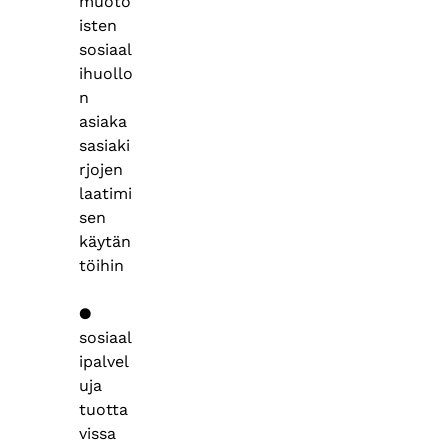
muoto
isten
sosiaal
ihuollo
n
asiaka
sasiaki
rjojen
laatimi
sen
käytän
töihin
●
sosiaal
ipalvel
uja
tuotta
vissa