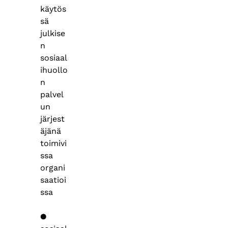
käytös
sä
julkise
n
sosiaal
ihuollo
n
palvel
un
järjest
äjänä
toimivi
ssa
organi
saatioi
ssa
●