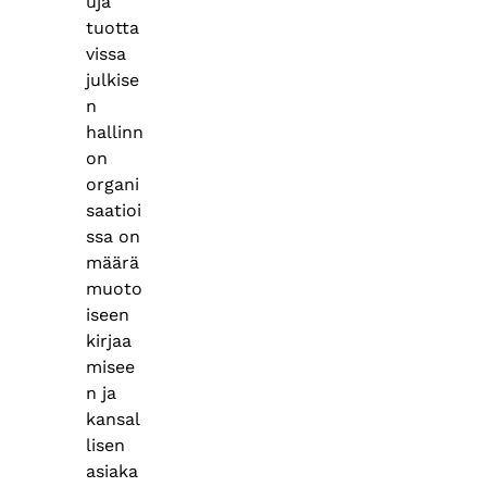
uja
tuotta
vissa
julkise
n
hallinn
on
organi
saatioi
ssa on
määrä
muoto
iseen
kirjaa
misee
n ja
kansal
lisen
asiaka