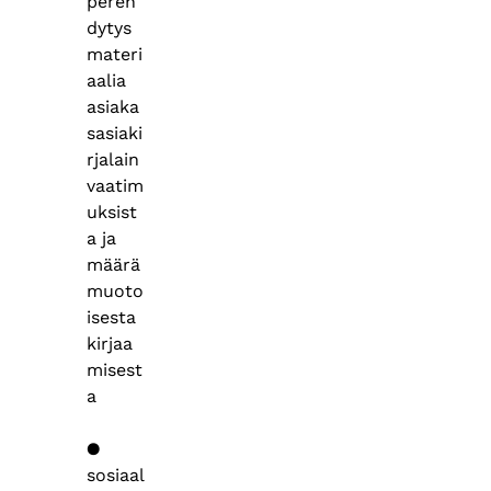
pereh
dytys
materi
aalia
asiaka
sasiaki
rjalain
vaatim
uksist
a ja
määrä
muoto
isesta
kirjaa
misest
a
●
sosiaal