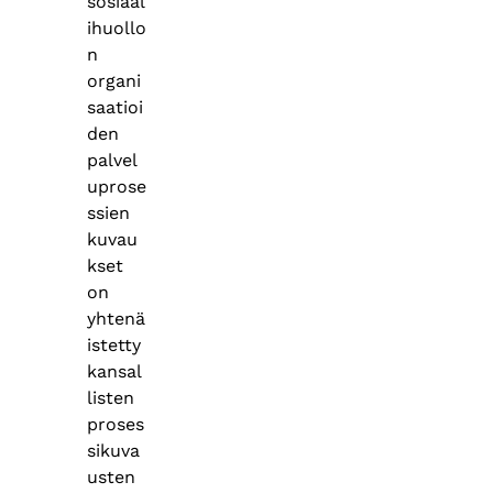
sosiaal
ihuollo
n
organi
saatioi
den
palvel
uprose
ssien
kuvau
kset
on
yhtenä
istetty
kansal
listen
proses
sikuva
usten