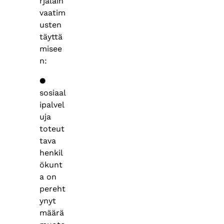
rjalain
vaatim
usten
täyttä
misee
n:
●
sosiaal
ipalvel
uja
toteut
tava
henkil
ökunt
a on
pereht
ynyt
määrä