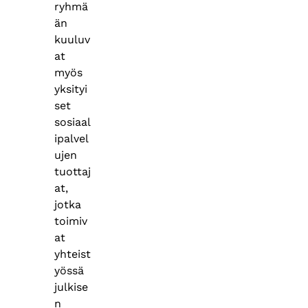
ryhmä
än
kuuluv
at
myös
yksityi
set
sosiaal
ipalvel
ujen
tuottaj
at,
jotka
toimiv
at
yhteist
yössä
julkise
n