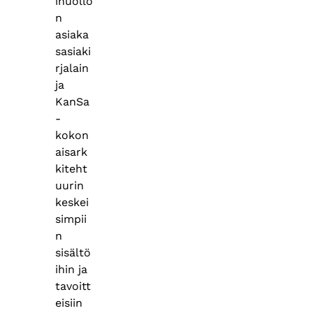
ihuollo
n
asiaka
sasiaki
rjalain
ja
KanSa
-
kokon
aisark
kiteht
uurin
keskei
simpii
n
sisältö
ihin ja
tavoitt
eisiin