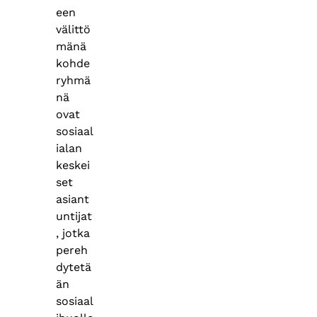
een
välittö
mänä
kohde
ryhmä
nä
ovat
sosiaal
ialan
keskei
set
asiant
untijat
, jotka
pereh
dytetä
än
sosiaal