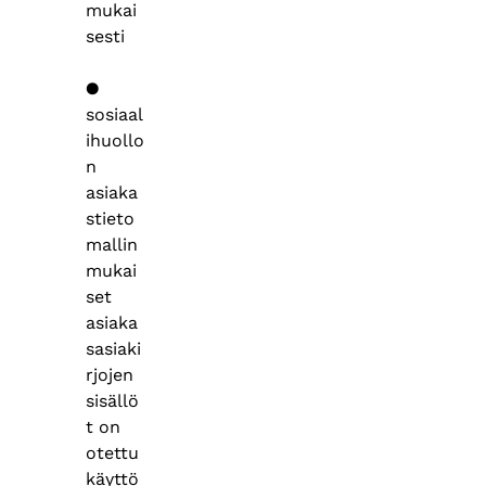
mukai
sesti
●
sosiaal
ihuollo
n
asiaka
stieto
mallin
mukai
set
asiaka
sasiaki
rjojen
sisällö
t on
otettu
käyttö