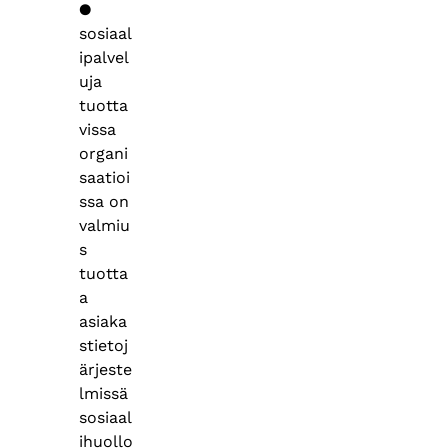
●
sosiaal
ipalvel
uja
tuotta
vissa
organi
saatioi
ssa on
valmiu
s
tuotta
a
asiaka
stietoj
ärjeste
lmissä
sosiaal
ihuollo