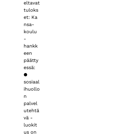
eltavat
tuloks
et: Ka
nsa-
koulu
-
hankk
een
päätty
essä:
●
sosiaal
ihuollo
n
palvel
utehtä
vä -
luokit
us on