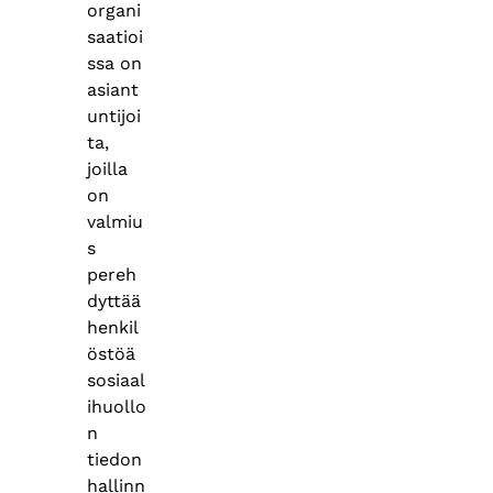
organi
saatioi
ssa on
asiant
untijoi
ta,
joilla
on
valmiu
s
pereh
dyttää
henkil
östöä
sosiaal
ihuollo
n
tiedon
hallinn