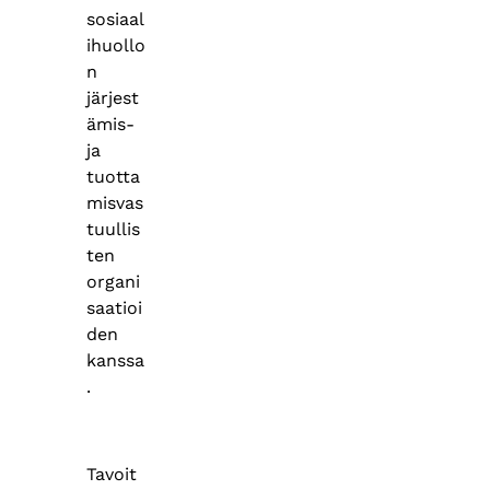
sosiaal
ihuollo
n
järjest
ämis-
ja
tuotta
misvas
tuullis
ten
organi
saatioi
den
kanssa
.
Tavoit