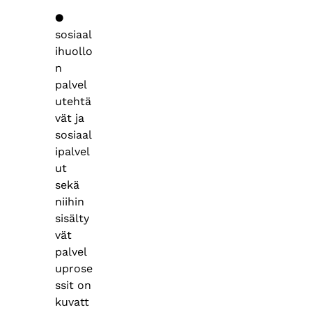
●
sosiaal
ihuollo
n
palvel
utehtä
vät ja
sosiaal
ipalvel
ut
sekä
niihin
sisälty
vät
palvel
uprose
ssit on
kuvatt