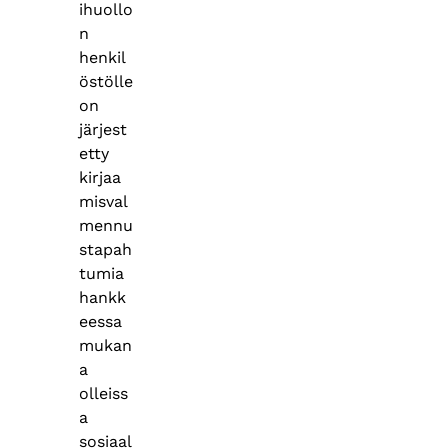
ihuollo
n
henkil
östölle
on
järjest
etty
kirjaa
misval
mennu
stapah
tumia
hankk
eessa
mukan
a
olleiss
a
sosiaal