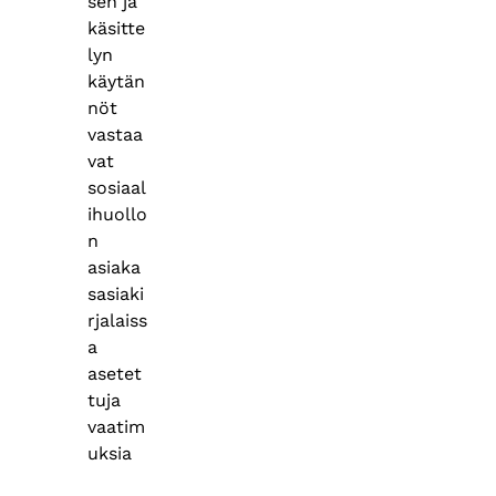
sen ja
käsitte
lyn
käytän
nöt
vastaa
vat
sosiaal
ihuollo
n
asiaka
sasiaki
rjalaiss
a
asetet
tuja
vaatim
uksia