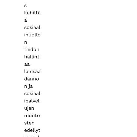
s
kehittä
ä
sosiaal
ihuollo
n
tiedon
hallint
aa
lainsää
dännö
n ja
sosiaal
ipalvel
ujen
muuto
sten
edellyt