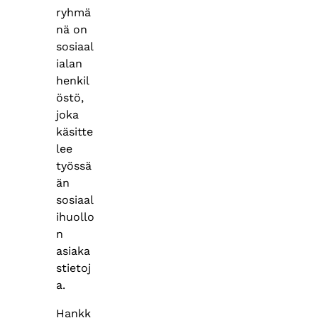
ryhmä
nä on
sosiaal
ialan
henkil
östö,
joka
käsitte
lee
työssä
än
sosiaal
ihuollo
n
asiaka
stietoj
a.
Hankk