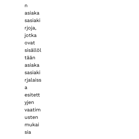
n
asiaka
sasiaki
rjoja,
jotka
ovat
sisällöl
tään
asiaka
sasiaki
rjalaiss
a
esitett
yjen
vaatim
usten
mukai
sia