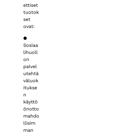
ettiset
tuotok
set
ovat:
●
Sosiaa
lihuoll
on
palvel
utehtä
väluok
itukse
n
käyttö
önotto
mahdo
llisim
man