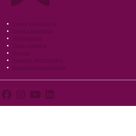
Footer
Tietoa Innokylästä
Ohjeita käyttäjille
Yhteystiedot
Tilaa uutiskirje
Palaute
Palvelun käyttöehdot
Saavutettavuusseloste