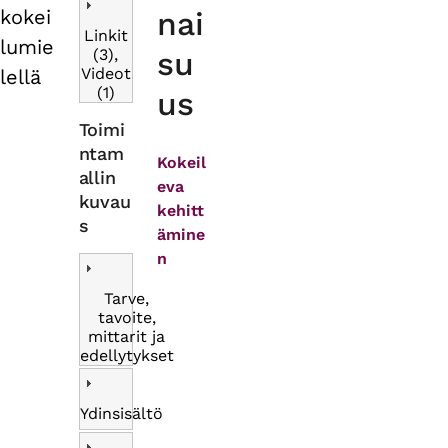
kokei
nai
Linkit
lumie
(3),
su
Videot
lellä
(1)
us
Toimi
ntam
Kokeil
allin
eva
kuvau
kehitt
s
ämine
n
Tarve,
tavoite,
mittarit ja
edellytykset
Ydinsisältö