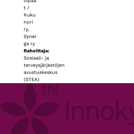
llipää
t /
Kuku
nori
ry,
Syner
ga ry
Rahoittaja
Sosiaali- ja
terveysjärjestöjen
avustuskeskus
(STEA)