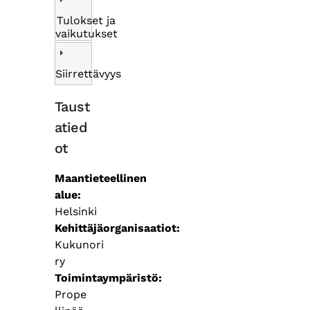
Tulokset ja
vaikutukset
Siirrettävyys
Taust
atied
ot
Maantieteellinen
alue
Helsinki
Kehittäjäorganisaatiot
Kukunori
ry
Toimintaympäristö
Prope