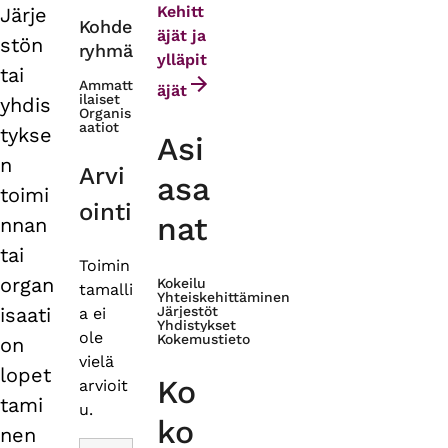
Kehitt
Järje
Primary
Kohde
äjät ja
stön
ryhmä
tabs
ylläpit
tai
Ammatt
äjät
ilaiset
yhdis
Organis
aatiot
tykse
Asi
n
Arvi
asa
toimi
ointi
nat
nnan
tai
Toimin
organ
Kokeilu
tamalli
Yhteiskehittäminen
isaati
Järjestöt
a ei
Yhdistykset
ole
Kokemustieto
on
vielä
lopet
Ko
arvioit
tami
u.
ko
nen