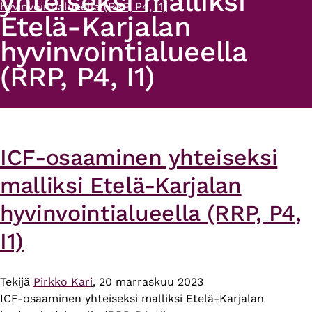
yhteiseksi malliksi
hyvinvointialueella (RRP, P4, I1)
Etelä-Karjalan
hyvinvointialueella
(RRP, P4, I1)
ICF-osaaminen yhteiseksi
malliksi Etelä-Karjalan
hyvinvointialueella (RRP, P4,
I1)
Tekijä
Pirkko Kari
, 20 marraskuu 2023
ICF-osaaminen yhteiseksi malliksi Etelä-Karjalan