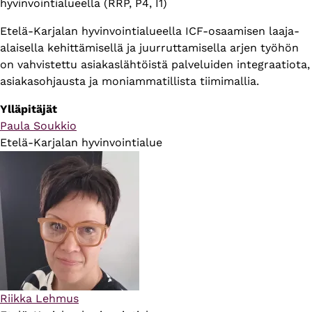
hyvinvointialueella (RRP, P4, I1)
Etelä-Karjalan hyvinvointialueella ICF-osaamisen laaja-
alaisella kehittämisellä ja juurruttamisella arjen työhön
on vahvistettu asiakaslähtöistä palveluiden integraatiota,
asiakasohjausta ja moniammatillista tiimimallia.
Ylläpitäjät
Paula Soukkio
Etelä-Karjalan hyvinvointialue
Riikka Lehmus