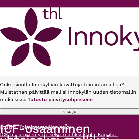
Hyppää pääsisältöön
Onko sinulla Innokylään kuvattuja toimintamalleja?
Muistathan päivittää mallisi Innokylän uuden tietomallin
mukaisiksi.
Tutustu päivitysohjeeseen
× sulje
ICF-osaaminen
Etusivu
Toimintamallien haku
Murupolku
ICF-osaaminen yhteiseksi malliksi Etelä-Karjalan