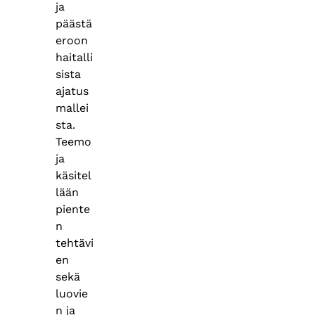
ja
päästä
eroon
haitalli
sista
ajatus
mallei
sta.
Teemo
ja
käsitel
lään
piente
n
tehtävi
en
sekä
luovie
n ja