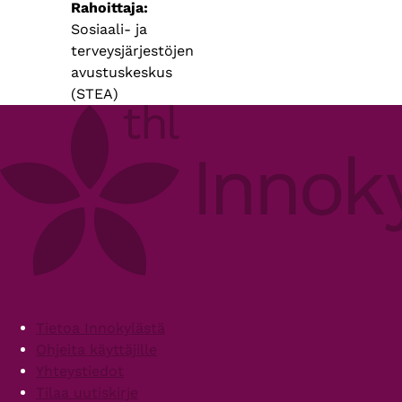
Rahoittaja
Sosiaali- ja
terveysjärjestöjen
avustuskeskus
(STEA)
Footer
Tietoa Innokylästä
Ohjeita käyttäjille
Yhteystiedot
Tilaa uutiskirje