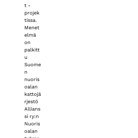
t -
projek
tissa.
Menet
elmä
on
palkitt
u
Suome
n
nuoris
oalan
kattojä
rjestö
Allians
si ry:n
Nuoris
oalan