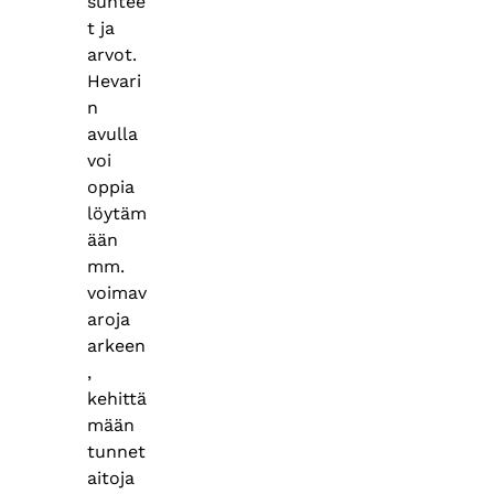
suhtee
t ja
arvot.
Hevari
n
avulla
voi
oppia
löytäm
ään
mm.
voimav
aroja
arkeen
,
kehittä
mään
tunnet
aitoja