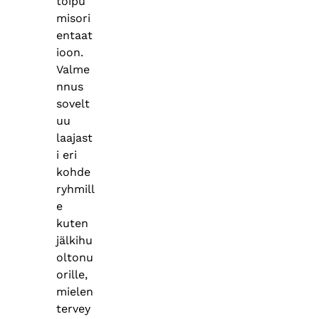
toipu
misori
entaat
ioon.
Valme
nnus
sovelt
uu
laajast
i eri
kohde
ryhmill
e
kuten
jälkihu
oltonu
orille,
mielen
tervey