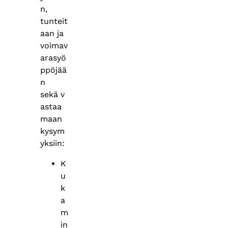
n,
tunteit
aan ja
voimav
arasyö
ppöjää
n
sekä v
astaa
maan
kysym
yksiin:
K
u
k
a
m
in