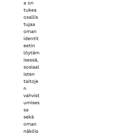
a on
tukea
osallis
tujaa
oman
identit
eetin
löytäm
isessä,
sosiaal
isten
taitoje
n
vahvist
umises
sa
sekä
oman
näköis