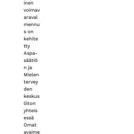
inen
voimav
araval
mennu
s on
kehite
tty
Aspa-
säätiö
n ja
Mielen
tervey
den
keskus
liiton
yhteis
essä
Omat
avaime