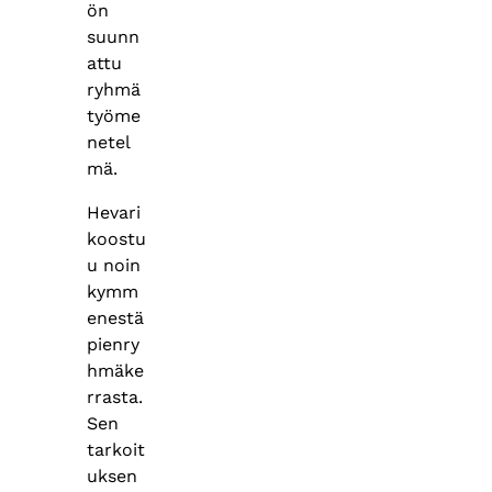
ön
suunn
attu
ryhmä
työme
netel
mä.
Hevari
koostu
u noin
kymm
enestä
pienry
hmäke
rrasta.
Sen
tarkoit
uksen