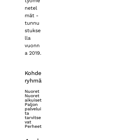
työme
netel
mät -
tunnu
stukse
lla
vuonn
a 2019.
Kohde
ryhmä
Nuoret
Nuoret
aikuiset
Paljon
palvelui
ta
tarvitse
vat
Perheet