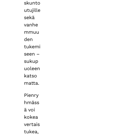
skunto
utujille
sekä
vanhe
mmuu
den
tukemi
seen –
sukup
uoleen
katso
matta.
Pienry
hmäss
ä voi
kokea
vertais
tukea,