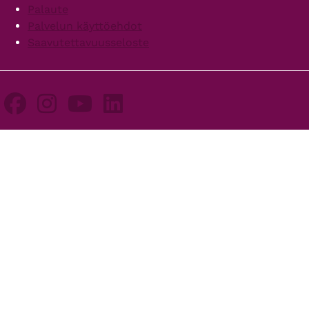
Palaute
Palvelun käyttöehdot
Saavutettavuusseloste