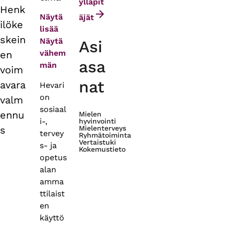
tabs
ylläpit
Henk
Näytä
äjät
ilöke
lisää
skein
Näytä
Asi
vähem
en
asa
män
voim
nat
avara
Hevari
on
valm
sosiaal
ennu
Mielen
i-,
hyvinvointi
s
Mielenterveys
tervey
Ryhmätoiminta
Vertaistuki
s- ja
Kokemustieto
opetus
alan
amma
ttilaist
en
käyttö