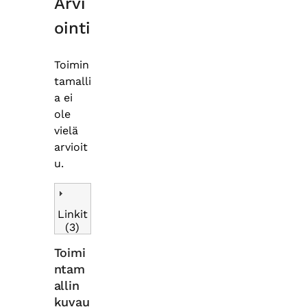
Arvi
ointi
Toimin
tamalli
a ei
ole
vielä
arvioit
u.
Linkit
(3)
Toimi
ntam
allin
kuvau