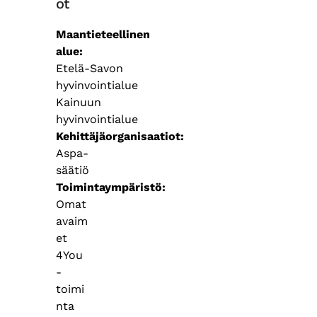
ot
Maantieteellinen
alue
Etelä-Savon
hyvinvointialue
Kainuun
hyvinvointialue
Kehittäjäorganisaatiot
Aspa-
säätiö
Toimintaympäristö
Omat
avaim
et
4You
-
toimi
nta