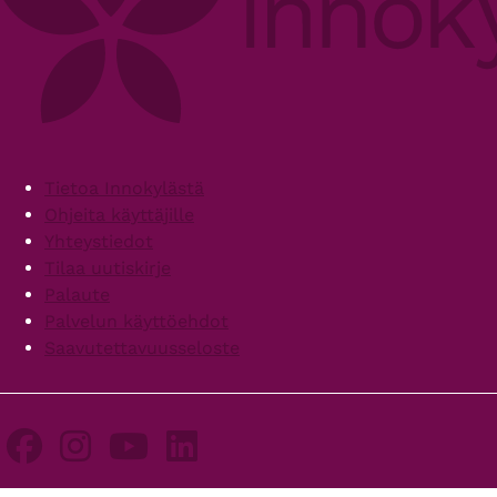
Footer
Tietoa Innokylästä
Ohjeita käyttäjille
Yhteystiedot
Tilaa uutiskirje
Palaute
Palvelun käyttöehdot
Saavutettavuusseloste