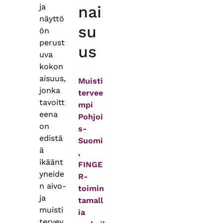
ja
nai
näyttö
su
ön
perust
us
uva
kokon
aisuus,
Muisti
jonka
tervee
tavoitt
mpi
eena
Pohjoi
on
s-
edistä
Suomi
ä
,
ikäänt
FINGE
yneide
R-
n aivo‑
toimin
ja
tamall
muisti
ia
tervey