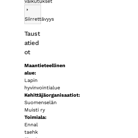
vaikutukset
Siirrettävyys
Taust
atied
ot
Maantieteellinen
alue
Lapin
hyvinvointialue
Kehittäjäorganisaatiot
Suomenselän
Muisti ry
Toimiala
Ennal
taehk