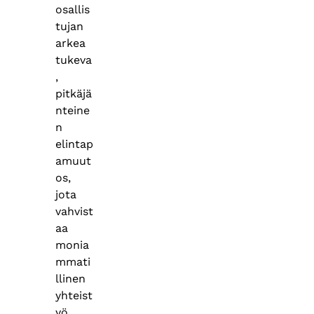
osallis
tujan
arkea
tukeva
,
pitkäjä
nteine
n
elintap
amuut
os,
jota
vahvist
aa
monia
mmati
llinen
yhteist
yö