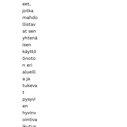
eet,
jotka
mahdo
llistav
at sen
yhtenä
isen
käyttö
önoto
n eri
alueill
a ja
tukeva
t
pysyvi
en
hyvinv
ointiva
ikutus