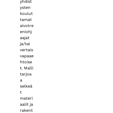
yhdist
ysten
koulut
tamat
aivotre
eniohj
aajat
ja/tai
vertais
vapaae
htoise
t. Malli
tarjoa
a
selkeä
t
materi
aalit ja
rakent