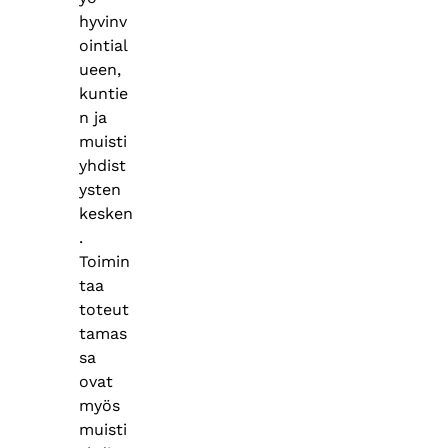
hyvinv
ointial
ueen,
kuntie
n ja
muisti
yhdist
ysten
kesken
.
Toimin
taa
toteut
tamas
sa
ovat
myös
muisti