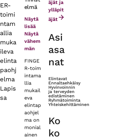
äjät ja
ER-
elmä
tabs
ylläpit
toimi
Näytä
äjät
ntam
lisää
allia
Näytä
Asi
vähem
muka
asa
män
ileva
nat
elinta
FINGE
R‑toim
paohj
intama
elma
Elintavat
llia
Ennaltaehkäisy
Lapis
Hyvinvoinnin
mukail
ja terveyden
edistäminen
sa
eva
Ryhmätoiminta
Yhteiskehittäminen
elintap
aohjel
Ko
ma on
monial
ko
ainen