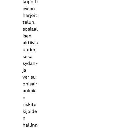
kogniti
ivisen
harjoit
telun,
sosiaal
isen
aktiivis
uuden
sekä
sydän‑
ja
verisu
onisair
auksie
n
riskite
kijöide
n
hallinn