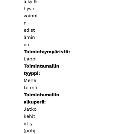
äisy &
hyvin
voinni
n
edist
ämin
en
Toimintaympäristö
Lappi
Toimintamallin
tyyppi
Mene
telmä
Toimintamallin
alkuperä
Jatko
kehit
etty
(pohj