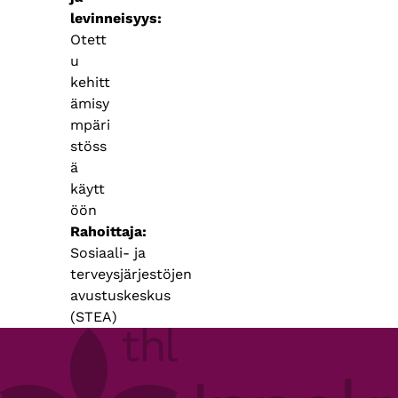
levinneisyys
Otett
u
kehitt
ämisy
mpäri
stöss
ä
käytt
öön
Rahoittaja
Sosiaali- ja
terveysjärjestöjen
avustuskeskus
(STEA)