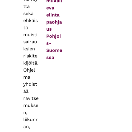
mukail
ttä
eva
sekä
elinta
ehkäis
paohja
tä
us
muisti
Pohjoi
sairau
s-
ksien
Suome
riskite
ssa
kijöitä.
Ohjel
ma
yhdist
ää
ravitse
mukse
n,
liikunn
an,