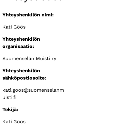
Yhteyshenkilön nimi:
Kati Göös
Yhteyshenkilön
organisaatio:
Suomenselän Muisti ry
Yhteyshenkilön
sähköpostiosoite:
kati.goos@suomenselanm
uisti.fi
Tekijä:
Kati Göös