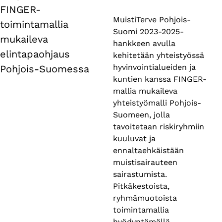
tabs
FINGER-
MuistiTerve Pohjois-
toimintamallia
Suomi 2023-2025-
mukaileva
hankkeen avulla
elintapaohjaus
kehitetään yhteistyössä
hyvinvointialueiden ja
Pohjois-Suomessa
kuntien kanssa FINGER-
mallia mukaileva
yhteistyömalli Pohjois-
Suomeen, jolla
tavoitetaan riskiryhmiin
kuuluvat ja
ennaltaehkäistään
muistisairauteen
sairastumista.
Pitkäkestoista,
ryhmämuotoista
toimintamallia
hyödyntämällä