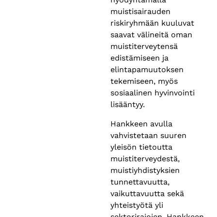
muistisairauden
riskiryhmään kuuluvat
saavat välineitä oman
muistiterveytensä
edistämiseen ja
elintapamuutoksen
tekemiseen, myös
sosiaalinen hyvinvointi
lisääntyy.
Hankkeen avulla
vahvistetaan suuren
yleisön tietoutta
muistiterveydestä,
muistiyhdistyksien
tunnettavuutta,
vaikuttavuutta sekä
yhteistyötä yli
sektorirajojen. Hankkeen