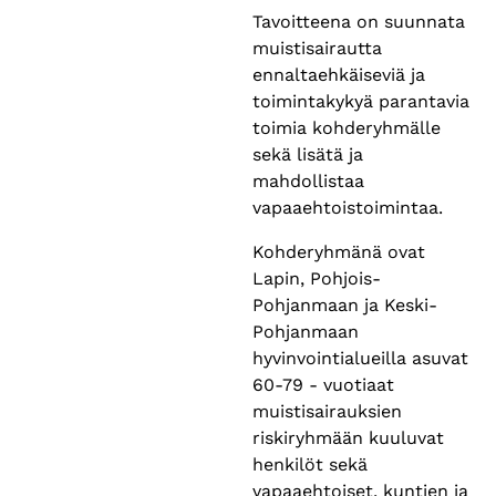
Tavoitteena on suunnata
muistisairautta
ennaltaehkäiseviä ja
toimintakykyä parantavia
toimia kohderyhmälle
sekä lisätä ja
mahdollistaa
vapaaehtoistoimintaa.
Kohderyhmänä ovat
Lapin, Pohjois-
Pohjanmaan ja Keski-
Pohjanmaan
hyvinvointialueilla asuvat
60-79 - vuotiaat
muistisairauksien
riskiryhmään kuuluvat
henkilöt sekä
vapaaehtoiset, kuntien ja