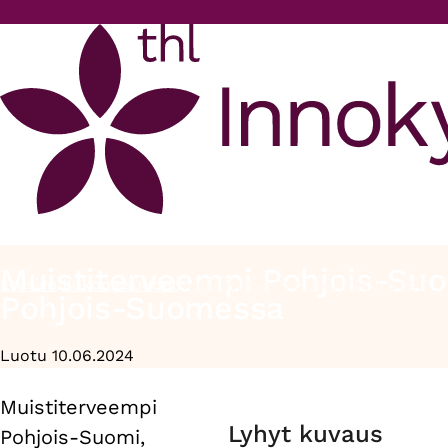
Hyppää pääsisältöön
Muistiterveempi Pohjois-Suo
Etusivu
Kokonaisuudet
Muistiterveempi Pohjois-Suomi, 
Murupolku
Pohjois-Suomessa
Luotu 10.06.2024
Muistiterveempi
Primary
Lyhyt kuvaus
Pohjois-Suomi,