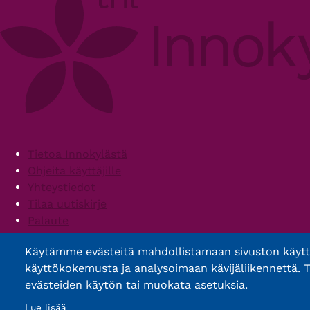
Footer
Tietoa Innokylästä
Ohjeita käyttäjille
Yhteystiedot
Tilaa uutiskirje
Palaute
Palvelun käyttöehdot
Käytämme evästeitä mahdollistamaan sivuston käyt
Saavutettavuusseloste
käyttökokemusta ja analysoimaan kävijäliikennettä. T
evästeiden käytön tai muokata asetuksia.
Lue lisää