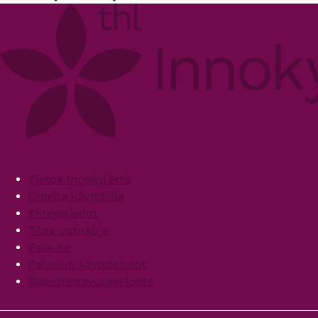
Footer
Tietoa Innokylästä
Ohjeita käyttäjille
Yhteystiedot
Tilaa uutiskirje
Palaute
Palvelun käyttöehdot
Saavutettavuusseloste