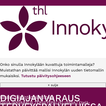
Hyppää pääsisältöön
Onko sinulla Innokylään kuvattuja toimintamalleja?
Muistathan päivittää mallisi Innokylän uuden tietomallin
mukaisiksi.
Tutustu päivitysohjeeseen
× sulje
DIGIAJANVARAUS
Etusivu
Toimintamallien haku
Murupolku
DIGIAJANVARAUS TERVEYSPALVELUISSA | Etelä-