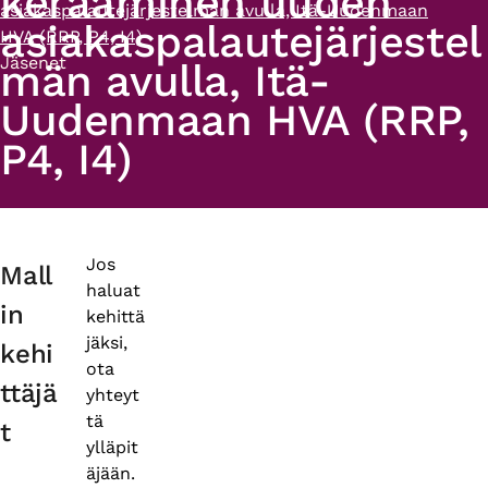
kerääminen uuden
asiakaspalautejärjestelmän avulla, Itä-Uudenmaan
asiakaspalautejärjestel
HVA (RRP, P4, I4)
Jäsenet
män avulla, Itä-
Uudenmaan HVA (RRP,
P4, I4)
Primary
Jos
Mall
haluat
tabs
in
kehittä
jäksi,
kehi
ota
ttäjä
yhteyt
tä
t
ylläpit
äjään.