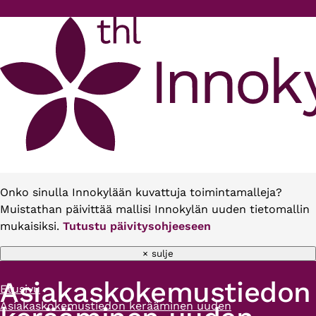
Hyppää pääsisältöön
Onko sinulla Innokylään kuvattuja toimintamalleja?
Muistathan päivittää mallisi Innokylän uuden tietomallin
mukaisiksi.
Tutustu päivitysohjeeseen
× sulje
Asiakaskokemustiedon
Etusivu
Murupolku
Asiakaskokemustiedon kerääminen uuden