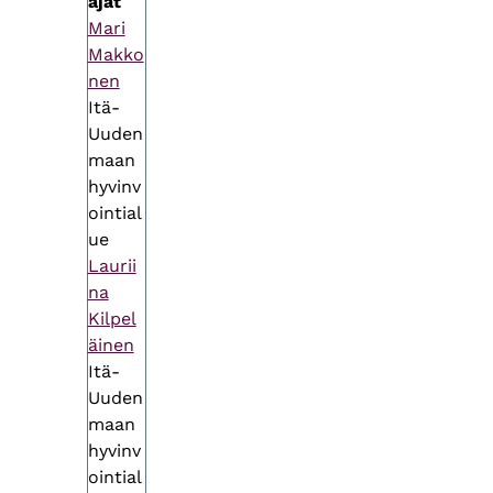
äjät
Mari
Makko
nen
Itä-
Uuden
maan
hyvinv
ointial
ue
Laurii
na
Kilpel
äinen
Itä-
Uuden
maan
hyvinv
ointial