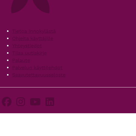
Footer
Tietoa Innokylästä
Ohjeita käyttäjille
Yhteystiedot
Tilaa uutiskirje
Palaute
Palvelun käyttöehdot
Saavutettavuusseloste