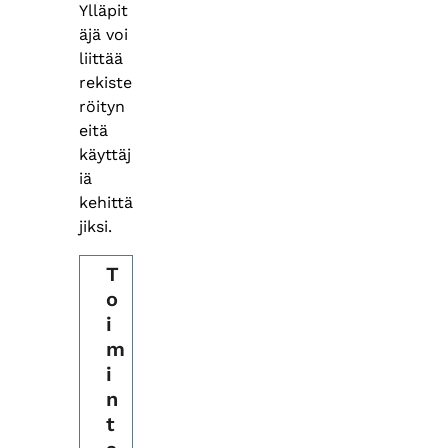
Ylläpit
äjä voi
liittää
rekiste
röityn
eitä
käyttäj
iä
kehittä
jiksi.
T
o
i
m
i
n
t