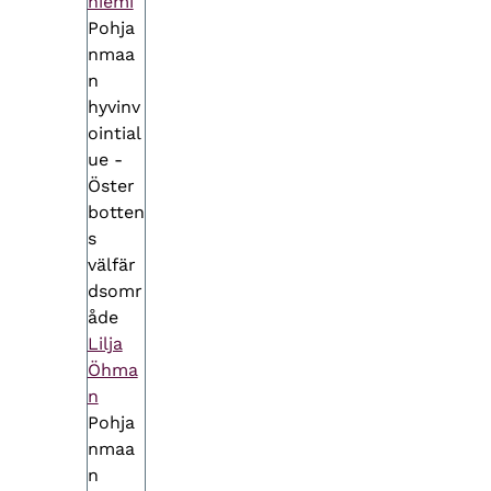
niemi
Pohja
nmaa
n
hyvinv
ointial
ue -
Öster
botten
s
välfär
dsomr
åde
Lilja
Öhma
n
Pohja
nmaa
n