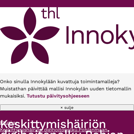
Hyppää pääsisältöön
Onko sinulla Innokylään kuvattuja toimintamalleja?
Muistathan päivittää mallisi Innokylän uuden tietomallin
mukaisiksi.
Tutustu päivitysohjeeseen
× sulje
Keskittymishäiriön
Etusivu
Murupolku
Keskittymishäiriön digihoitopolku.Pohjanmaan