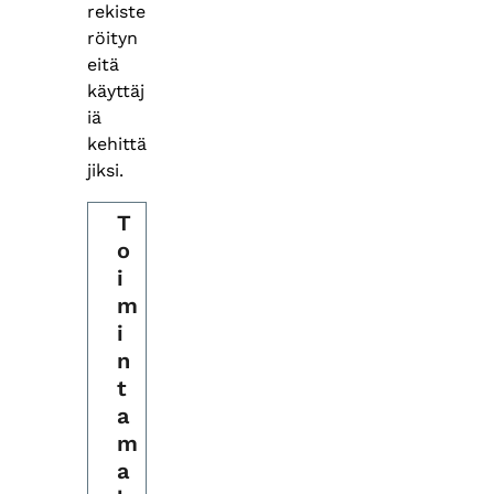
rekiste
röityn
eitä
käyttäj
iä
kehittä
jiksi.
T
o
i
m
i
n
t
a
m
a