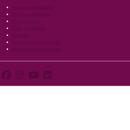
Footer
Tietoa Innokylästä
Ohjeita käyttäjille
Yhteystiedot
Tilaa uutiskirje
Palaute
Palvelun käyttöehdot
Saavutettavuusseloste