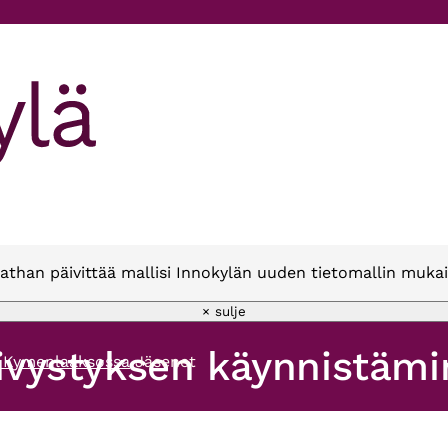
athan päivittää mallisi Innokylän uuden tietomallin mukai
× sulje
päivystyksen käynnistä
en Kymenlaaksossa
Jäsenet