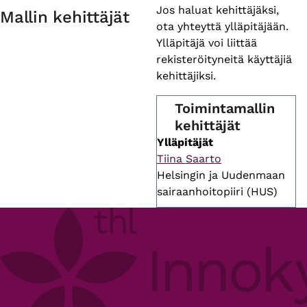
Primary
Jos haluat kehittäjäksi,
Mallin kehittäjät
ota yhteyttä ylläpitäjään.
tabs
Ylläpitäjä voi liittää
rekisteröityneitä käyttäjiä
kehittäjiksi.
Toimintamallin
kehittäjät
Ylläpitäjät
Tiina Saarto
Helsingin ja Uudenmaan
sairaanhoitopiiri (HUS)