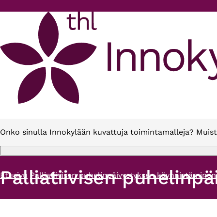
Hyppää pääsisältöön
Onko sinulla Innokylään kuvattuja toimintamalleja? Muist
Palliatiivisen puhelin
Etusivu
Palliatiivisen puhelinpäivystyksen käynnistämin
Murupolku