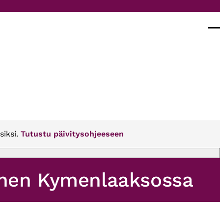
Val
siksi.
Tutustu päivitysohjeeseen
minen Kymenlaaksossa