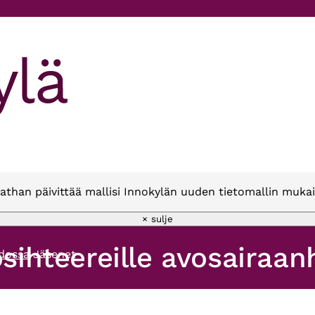
athan päivittää mallisi Innokylän uuden tietomallin mukai
× sulje
osihteereille avosairaa
idossa
Jäsenet