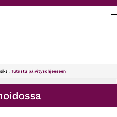
Val
siksi.
Tutustu päivitysohjeeseen
nhoidossa