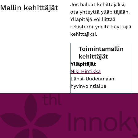
Primary
Jos haluat kehittäjäksi,
Mallin kehittäjät
ota yhteyttä ylläpitäjään.
tabs
Ylläpitäjä voi liittää
rekisteröityneitä käyttäjiä
kehittäjiksi.
Toimintamallin
kehittäjät
Ylläpitäjät
Niki Hintikka
Länsi-Uudenmaan
hyvinvointialue