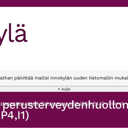
athan päivittää mallisi Innokylän uuden tietomallin mukai
× sulje
 perusterveydenhuollon
staanottoa, Keski-Pohjanmaan HVA (RRP, P4,I1)
Jäsenet
4,I1)