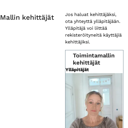
Primary
Jos haluat kehittäjäksi,
Mallin kehittäjät
ota yhteyttä ylläpitäjään.
tabs
Ylläpitäjä voi liittää
rekisteröityneitä käyttäjiä
kehittäjiksi.
Toimintamallin
kehittäjät
Ylläpitäjät