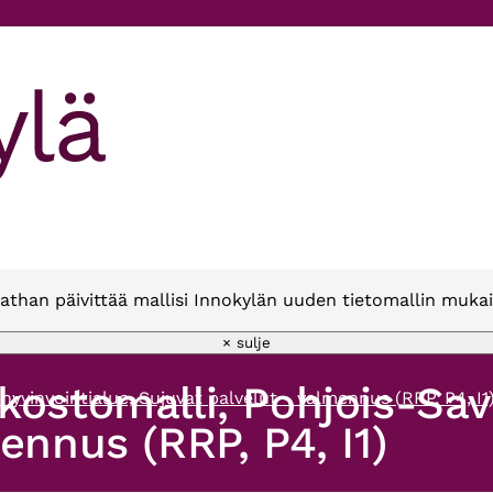
athan päivittää mallisi Innokylän uuden tietomallin mukai
× sulje
kostomalli, Pohjois-Sav
yvinvointialue, Sujuvat palvelut - valmennus (RRP, P4, I1
ennus (RRP, P4, I1)