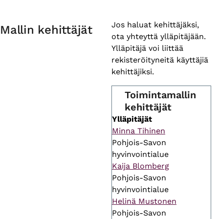
Primary
Jos haluat kehittäjäksi,
Mallin kehittäjät
ota yhteyttä ylläpitäjään.
tabs
Ylläpitäjä voi liittää
rekisteröityneitä käyttäjiä
kehittäjiksi.
Toimintamallin
kehittäjät
Ylläpitäjät
Minna Tihinen
Pohjois-Savon
hyvinvointialue
Kaija Blomberg
Pohjois-Savon
hyvinvointialue
Helinä Mustonen
Pohjois-Savon