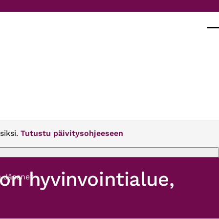
Val
siksi.
Tutustu päivitysohjeeseen
on hyvinvointialue,
)
Jäsenet