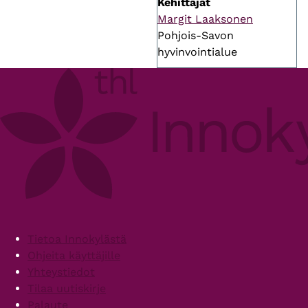
Kehittäjät
Margit Laaksonen
Pohjois-Savon
hyvinvointialue
Footer
Tietoa Innokylästä
Ohjeita käyttäjille
Yhteystiedot
Tilaa uutiskirje
Palaute