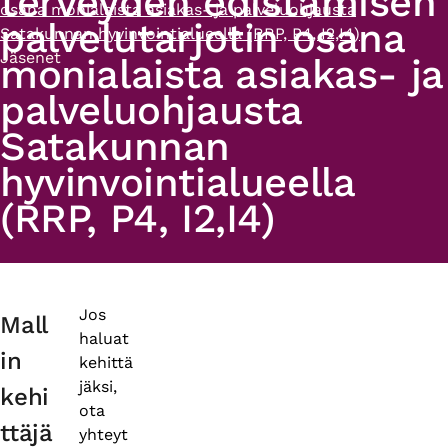
terveyden edistämisen
osana monialaista asiakas- ja palveluohjausta
palvelutarjotin osana
Satakunnan hyvinvointialueella (RRP, P4, I2,I4)
Jäsenet
monialaista asiakas- ja
palveluohjausta
Satakunnan
hyvinvointialueella
(RRP, P4, I2,I4)
Primary
Jos
Mall
haluat
tabs
in
kehittä
jäksi,
kehi
ota
ttäjä
yhteyt