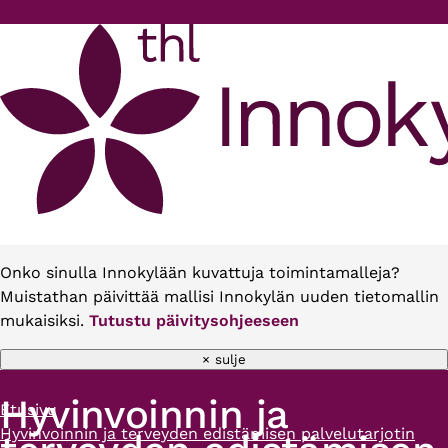
Hyppää pääsisältöön
Onko sinulla Innokylään kuvattuja toimintamalleja?
Muistathan päivittää mallisi Innokylän uuden tietomallin
mukaisiksi.
Tutustu päivitysohjeeseen
× sulje
Hyvinvoinnin ja
Etusivu
Murupolku
Hyvinvoinnin ja terveyden edistämisen palvelutarjotin