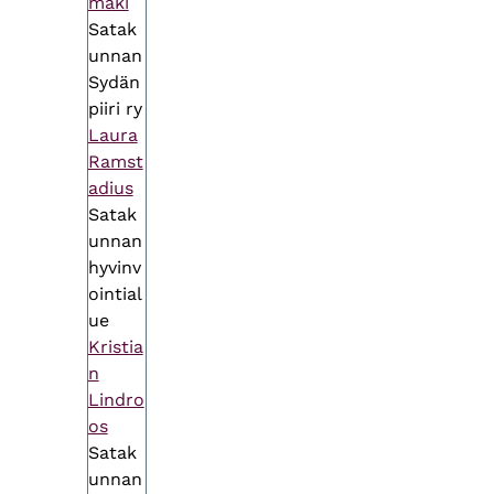
mäki
Satak
unnan
Sydän
piiri ry
Laura
Ramst
adius
Satak
unnan
hyvinv
ointial
ue
Kristia
n
Lindro
os
Satak
unnan