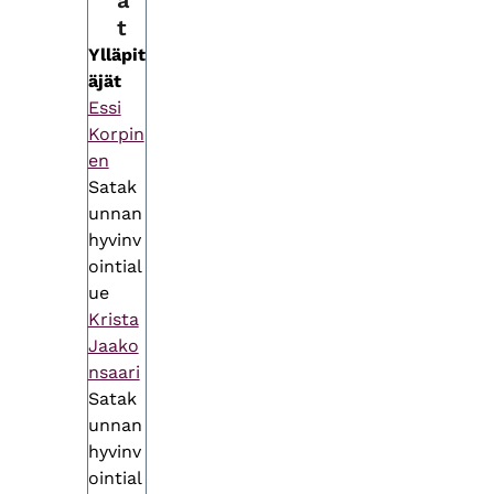
ä
t
Ylläpit
äjät
Essi
Korpin
en
Satak
unnan
hyvinv
ointial
ue
Krista
Jaako
nsaari
Satak
unnan
hyvinv
ointial