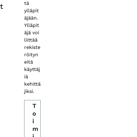
tä
t
ylläpit
äjään.
Ylläpit
äjä voi
liittää
rekiste
röityn
eitä
käyttäj
iä
kehittä
jiksi.
T
o
i
m
i