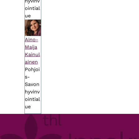
hyvinv
ointial
ue
Aino-
Maija
Kainul
ainen
Pohjoi
s-
Savon
hyvinv
ointial
ue