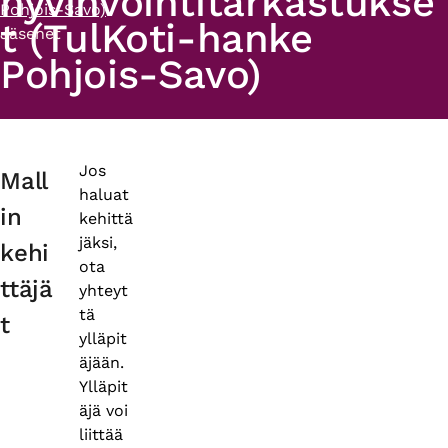
hyvinvointitarkastukse
Pohjois-Savo)
t (TulKoti-hanke
Jäsenet
Pohjois-Savo)
Primary
Jos
Mall
haluat
tabs
in
kehittä
jäksi,
kehi
ota
ttäjä
yhteyt
tä
t
ylläpit
äjään.
Ylläpit
äjä voi
liittää