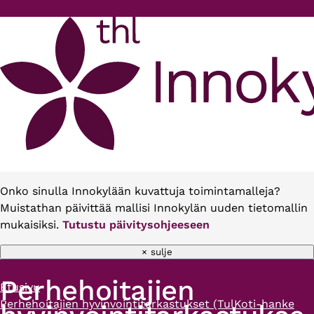
Hyppää pääsisältöön
Onko sinulla Innokylään kuvattuja toimintamalleja?
Muistathan päivittää mallisi Innokylän uuden tietomallin
mukaisiksi.
Tutustu päivitysohjeeseen
× sulje
Perhehoitajien
Etusivu
Murupolku
Perhehoitajien hyvinvointitarkastukset (TulKoti-hanke