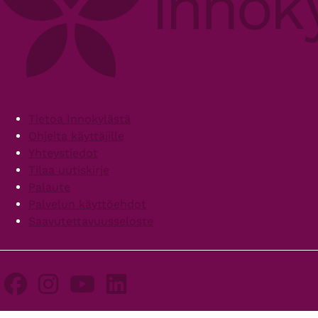
Footer
Tietoa Innokylästä
Ohjeita käyttäjille
Yhteystiedot
Tilaa uutiskirje
Palaute
Palvelun käyttöehdot
Saavutettavuusseloste