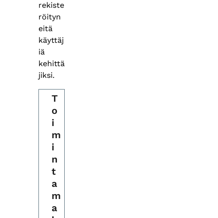
rekiste
röityn
eitä
käyttäj
iä
kehittä
jiksi.
T
o
i
m
i
n
t
a
m
a