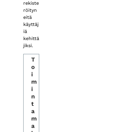
rekiste
röityn
eitä
käyttäj
iä
kehittä
jiksi.
T
o
i
m
i
n
t
a
m
a