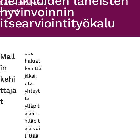
henkilöiden läheisten
itsearviointityökalu
hyvinvoinnin
Jäsenet
itsearviointityökalu
Primary
Jos
Mall
haluat
tabs
in
kehittä
jäksi,
kehi
ota
ttäjä
yhteyt
tä
t
ylläpit
äjään.
Ylläpit
äjä voi
liittää