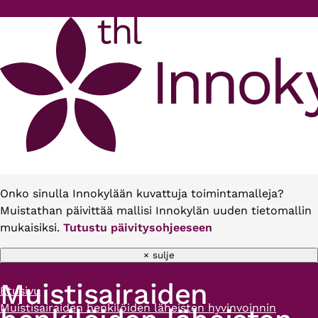
Hyppää pääsisältöön
Onko sinulla Innokylään kuvattuja toimintamalleja?
Muistathan päivittää mallisi Innokylän uuden tietomallin
mukaisiksi.
Tutustu päivitysohjeeseen
× sulje
Muistisairaiden
Etusivu
Murupolku
Muistisairaiden henkilöiden läheisten hyvinvoinnin