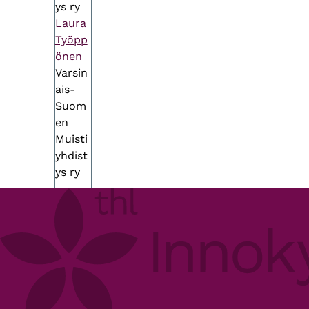
ys ry
Laura
Työpp
önen
Varsin
ais-
Suom
en
Muisti
yhdist
ys ry