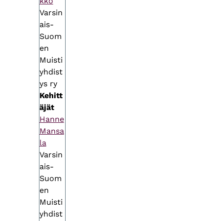
kko
Varsin
ais-
Suom
en
Muisti
yhdist
ys ry
Kehitt
äjät
Hanne
Mansa
la
Varsin
ais-
Suom
en
Muisti
yhdist