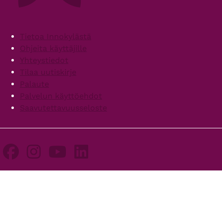
Footer
Tietoa Innokylästä
Ohjeita käyttäjille
Yhteystiedot
Tilaa uutiskirje
Palaute
Palvelun käyttöehdot
Saavutettavuusseloste