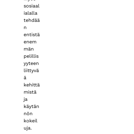
sosiaal
ialalla
tehdää
n
entistä
enem
män
pelillis
yyteen
liittyvä
ä
kehittä
mistä
ja
käytän
nön
kokeil
uja.