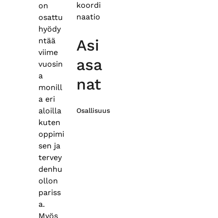
koordi
on
naatio
osattu
hyödy
ntää
Asi
viime
asa
vuosin
a
nat
monill
a eri
aloilla
Osallisuus
kuten
oppimi
sen ja
tervey
denhu
ollon
pariss
a.
Myös