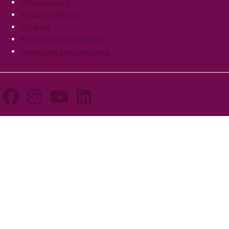
Yhteystiedot
Tilaa uutiskirje
Palaute
Palvelun käyttöehdot
Saavutettavuusseloste