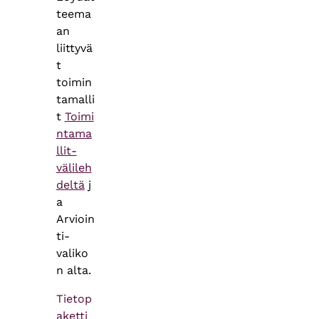
teema
an
liittyvä
t
toimin
tamalli
t
Toimi
ntama
llit-
välileh
deltä
j
a
Arvioin
ti-
valiko
n alta.
Tietop
aketti