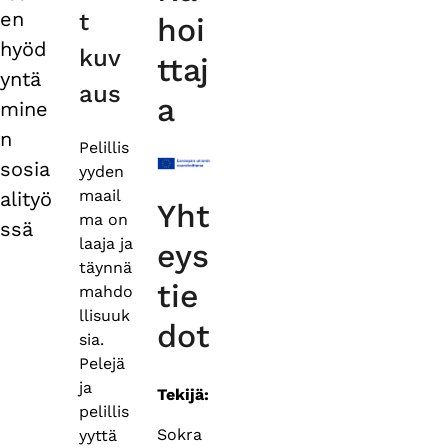
tabs
en
t
hoi
hyöd
kuv
ttaj
yntä
aus
a
mine
n
Pelillis
sosia
yyden
maail
alityö
Yht
ma on
ssä
laaja ja
eys
täynnä
tie
mahdo
llisuuk
dot
sia.
Pelejä
ja
Tekijä:
pelillis
Sokra
yyttä