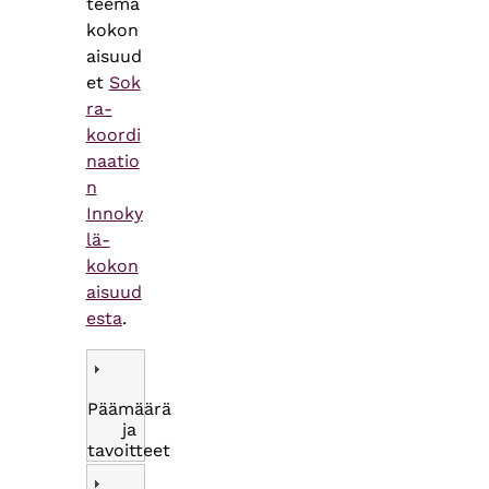
teema
kokon
aisuud
et
Sok
ra-
koordi
naatio
n
Innoky
lä-
kokon
aisuud
esta
.
Päämäärä
ja
tavoitteet