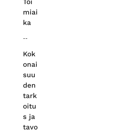
Toi
miai
ka
--
Kok
onai
suu
den
tark
oitu
s ja
tavo