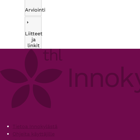
Arviointi
Liitteet
ja
linkit
Footer
Tietoa Innokylästä
Ohjeita käyttäjille