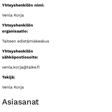
Yhteyshenkilön nimi:
Venla Korja
Yhteyshenkilön
organisaatio:
Taiteen edistämiskeskus
Yhteyshenkilön
sähköpostiosoite:
venla.korja@taike.fi
Tekijä:
Venla Korja
Asiasanat