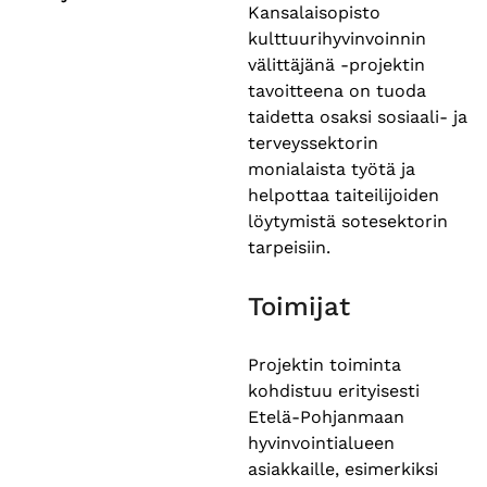
Kansalaisopisto
kulttuurihyvinvoinnin
välittäjänä -projektin
tavoitteena on tuoda
taidetta osaksi sosiaali- ja
terveyssektorin
monialaista työtä ja
helpottaa taiteilijoiden
löytymistä sotesektorin
tarpeisiin.
Toimijat
Projektin toiminta
kohdistuu erityisesti
Etelä-Pohjanmaan
hyvinvointialueen
asiakkaille, esimerkiksi