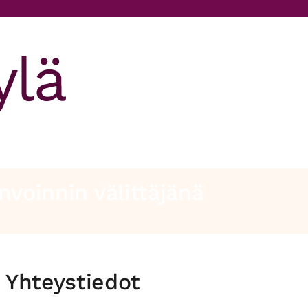
nvoinnin välittäjänä
Yhteystiedot