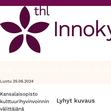
Hyppää pääsisältöön
Kansalaisopisto kulttuurihyvi
Etusivu
Kansalaisopisto kulttuurihyvinvoinnin välittäjänä
Murupolku
Luotu 25.06.2024
Kansalaisopisto
Primary
Lyhyt kuvaus
kulttuurihyvinvoinnin
tabs
välittäjänä