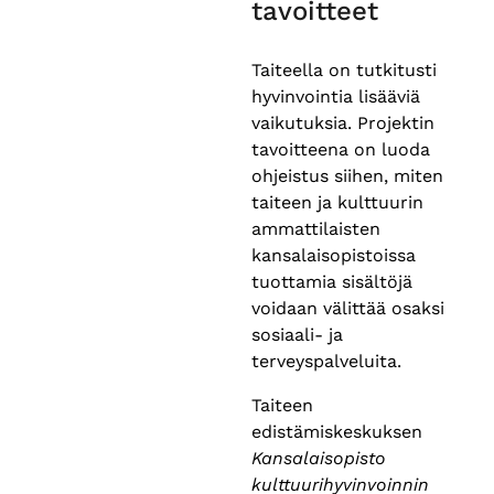
tavoitteet
Taiteella on tutkitusti
hyvinvointia lisääviä
vaikutuksia. Projektin
tavoitteena on luoda
ohjeistus siihen, miten
taiteen ja kulttuurin
ammattilaisten
kansalaisopistoissa
tuottamia sisältöjä
voidaan välittää osaksi
sosiaali- ja
terveyspalveluita.
Taiteen
edistämiskeskuksen
Kansalaisopisto
kulttuurihyvinvoinnin