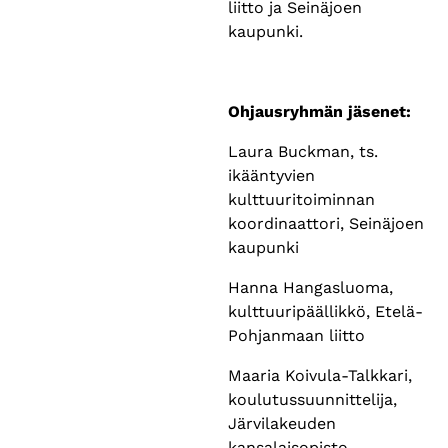
liitto ja Seinäjoen
kaupunki.
Ohjausryhmän jäsenet:
Laura Buckman, ts.
ikääntyvien
kulttuuritoiminnan
koordinaattori, Seinäjoen
kaupunki
Hanna Hangasluoma,
kulttuuripäällikkö, Etelä-
Pohjanmaan liitto
Maaria Koivula-Talkkari,
koulutussuunnittelija,
Järvilakeuden
kansalaisopisto