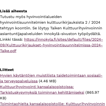
Lisää aiheesta
Tutustu myös hyvinvointialueiden
hyvinvointisuunnitelmien kulttuurikirjauksista 2 / 2024
tehtyyn koontiin. Se löytyy Taiken Kulttuurihyvinvoinnin
asiantuntijapalveluiden Innokylä-sivuston työpöydältä.
Linkki tässä:
https://innokyla.fi/sites/default/files/2024-
09/Kulttuurikirjaukset-hyvinvointisuunnitelmissa-2024-
Taike.pdf
Liitteet
Hyvien käytäntöjen muistilista taidetoimintaan sosiaali-
ja terveyspalveluissa
(4.46 MB)
Kulttuurihyvinvointi kansalaisopistoissa:
Tarkistuskysymyksiä toiminnan kehittämiseksi
(865.97
KB)
Toimintaohjeita kansalaisopistoille: Kulttuurihyvinvoinnin