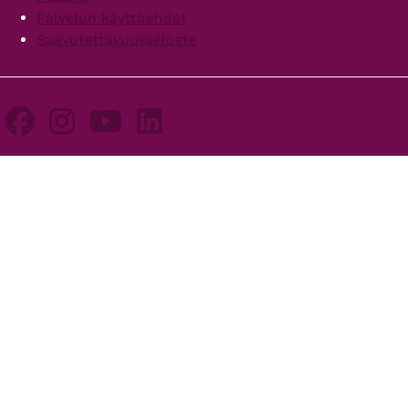
Palvelun käyttöehdot
Saavutettavuusseloste