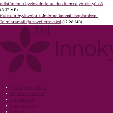
edistäminen hyvinvointialueiden kanssa yhteistyössä
(3.37 MB)
Kulttuurihyvinvointitoimintaa kansalaisopistoissa:
Toimintamalleja sovellettavaksi
(12.26 MB)
Footer
Tietoa Innokylästä
Ohjeita käyttäjille
Yhteystiedot
Tilaa uutiskirje
Palaute