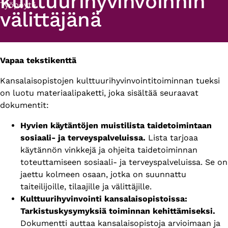
kulttuurihyvinvoinnin
Työpöytä
välittäjänä
Vapaa tekstikenttä
Primary
Kansalaisopistojen kulttuurihyvinvointitoiminnan tueksi
tabs
on luotu materiaalipaketti, joka sisältää seuraavat
dokumentit:
Hyvien käytäntöjen muistilista taidetoimintaan
sosiaali- ja terveyspalveluissa.
Lista tarjoaa
käytännön vinkkejä ja ohjeita taidetoiminnan
toteuttamiseen sosiaali- ja terveyspalveluissa. Se on
jaettu kolmeen osaan, jotka on suunnattu
taiteilijoille, tilaajille ja välittäjille.
Kulttuurihyvinvointi kansalaisopistoissa:
Tarkistuskysymyksiä toiminnan kehittämiseksi.
Dokumentti auttaa kansalaisopistoja arvioimaan ja