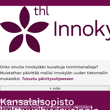
Hyppää pääsisältöön
Onko sinulla Innokylään kuvattuja toimintamalleja?
Muistathan päivittää mallisi Innokylän uuden tietomallin
mukaisiksi.
Tutustu päivitysohjeeseen
× sulje
Kansalaisopisto
Etusivu
Kokonaisuudet
Murupolku
Kansalaisopisto kulttuurihyvinvoinnin välittäjänä