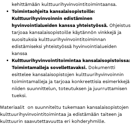
kehittämään kulttuurihyvinvointitoimintaansa.
Toimintaohjeita kansalaisopistoille:
Kulttuurihyvinvoinnin edistäminen
hyvinvointialueiden kanssa yhteistyössä.
Ohjeistus
tarjoaa kansalaisopistoille käytännön vinkkejä ja
suosituksia kulttuurihyvinvointitoiminnan
edistämiseksi yhteistyössä hyvinvointialueiden
kanssa
Kulttuurihyvinvointitoimintaa kansalaisopistoissa:
Toimintamalleja sovellettavaksi.
Dokumentti
esittelee kansalaisopistojen kulttuurihyvinvoinnin
toimintamalleja ja tarjoaa konkreettisia esimerkkejä
niiden suunnittelun, toteutuksen ja juurruttamisen
tueksi.
Materiaalit on suunniteltu tukemaan kansalaisopistojen
kulttuurihyvinvointitoimintaa ja edistämään taiteen ja
kulttuurin saavutettavuutta eri kohderyhmille.