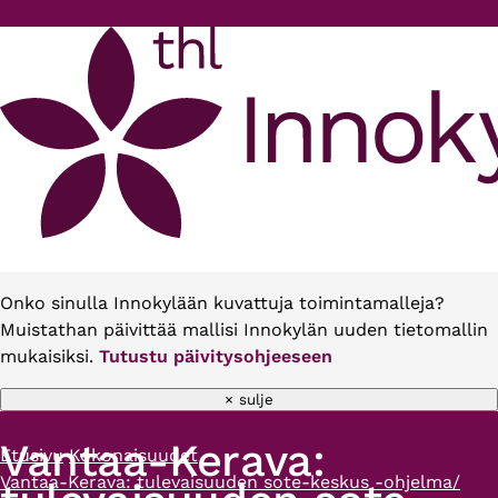
Hyppää pääsisältöön
Onko sinulla Innokylään kuvattuja toimintamalleja?
Muistathan päivittää mallisi Innokylän uuden tietomallin
mukaisiksi.
Tutustu päivitysohjeeseen
× sulje
Vantaa-Kerava:
Etusivu
Kokonaisuudet
Murupolku
Vantaa-Kerava: tulevaisuuden sote-keskus -ohjelma/