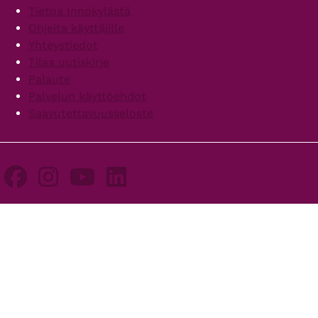
Footer
Tietoa Innokylästä
Ohjeita käyttäjille
Yhteystiedot
Tilaa uutiskirje
Palaute
Palvelun käyttöehdot
Saavutettavuusseloste