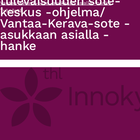
tulevaisuuden sote-
Vantaa-Kerava-sote -asukkaan asialla -hanke
keskus -ohjelma/
Työpöytä
Vantaa-Kerava-sote -
asukkaan asialla -
hanke
Primary
tabs