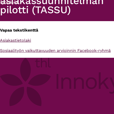
asiakassuunnitelman
Työpöytä
pilotti (TASSU)
Vapaa tekstikenttä
Primary
Asiakastietolaki
tabs
Sosiaalityön vaikuttavuuden arvioinnin Facebook-ryhmä