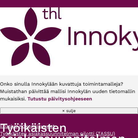
Hyppää pääsisältöön
Onko sinulla Innokylään kuvattuja toimintamalleja?
Muistathan päivittää mallisi Innokylän uuden tietomallin
mukaisiksi.
Tutustu päivitysohjeeseen
× sulje
Työikäisten
Etusivu
Kokonaisuudet
Murupolku
Työikäisten asiakassuunnitelman pilotti (TASSU)