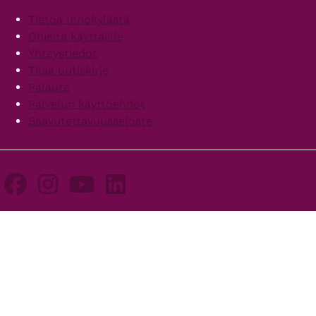
Footer
Tietoa Innokylästä
Ohjeita käyttäjille
Yhteystiedot
Tilaa uutiskirje
Palaute
Palvelun käyttöehdot
Saavutettavuusseloste