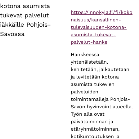
tabs
kotona asumista
https://innokyla.fi/fi/koko
tukevat palvelut
naisuus/kansallinen-
iäkkäille Pohjois-
tulevaisuuden-kotona-
Savossa
asumista-tukevat-
palvelut-hanke
Hankkeessa
yhtenäistetään,
kehitetään, jalkautetaan
ja levitetään kotona
asumista tukevien
palveluiden
toimintamalleja Pohjois-
Savon hyvinvointialueella.
Työn alla ovat
päivätoiminnan ja
etäryhmätoiminnan,
kotikuntoutuksen ja