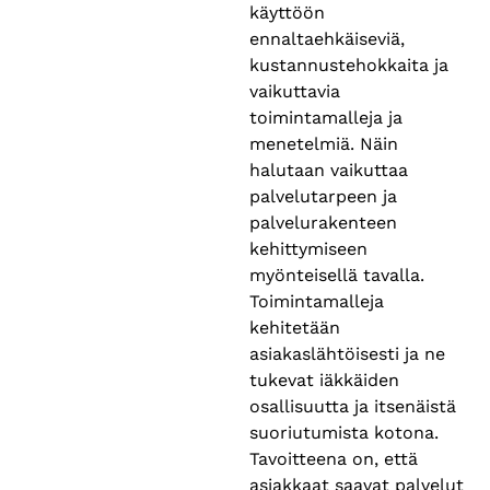
käyttöön
ennaltaehkäiseviä,
kustannustehokkaita ja
vaikuttavia
toimintamalleja ja
menetelmiä. Näin
halutaan vaikuttaa
palvelutarpeen ja
palvelurakenteen
kehittymiseen
myönteisellä tavalla.
Toimintamalleja
kehitetään
asiakaslähtöisesti ja ne
tukevat iäkkäiden
osallisuutta ja itsenäistä
suoriutumista kotona.
Tavoitteena on, että
asiakkaat saavat palvelut