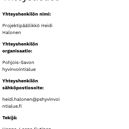
Yhteyshenkilön nimi:
Projektipäällikkö Heidi
Halonen
Yhteyshenkilön
organisaatio:
Pohjois-Savon
hyvinvointialue
Yhteyshenkilön
sähköpostiosoite:
heidi.halonen@pshyvinvoi
ntialue.fi
Tekijä: