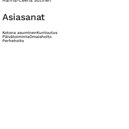
Hanna-Leena Sutinen
Asiasanat
Kotona asuminen
Kuntoutus
Päivätoiminta
Omaishoito
Perhehoito