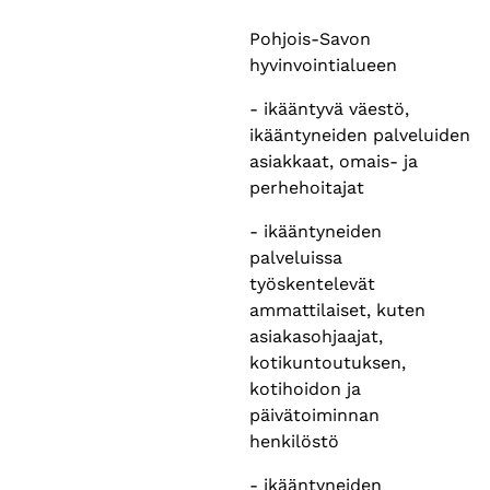
Pohjois-Savon
hyvinvointialueen
- ikääntyvä väestö,
ikääntyneiden palveluiden
asiakkaat, omais- ja
perhehoitajat
- ikääntyneiden
palveluissa
työskentelevät
ammattilaiset, kuten
asiakasohjaajat,
kotikuntoutuksen,
kotihoidon ja
päivätoiminnan
henkilöstö
- ikääntyneiden