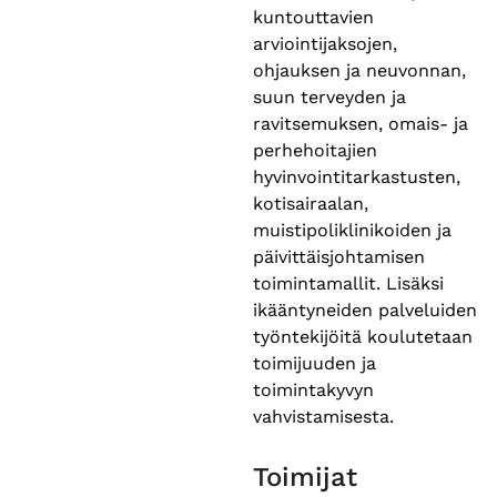
kuntouttavien
arviointijaksojen,
ohjauksen ja neuvonnan,
suun terveyden ja
ravitsemuksen, omais- ja
perhehoitajien
hyvinvointitarkastusten,
kotisairaalan,
muistipoliklinikoiden ja
päivittäisjohtamisen
toimintamallit. Lisäksi
ikääntyneiden palveluiden
työntekijöitä koulutetaan
toimijuuden ja
toimintakyvyn
vahvistamisesta.
Toimijat