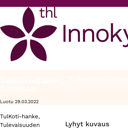
Hyppää pääsisältöön
TulKoti-hanke, Tulevaisuuden
Etusivu
Kokonaisuudet
TulKoti-hanke, Tulevaisuuden koto
Murupolku
Savossa
Luotu 29.03.2022
TulKoti-hanke,
Primary
Lyhyt kuvaus
Tulevaisuuden