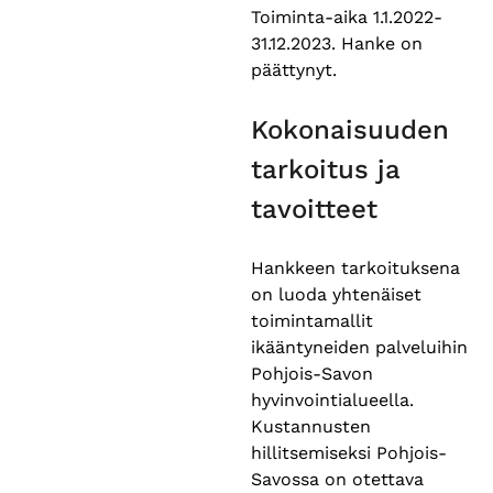
Toiminta-aika 1.1.2022-
31.12.2023. Hanke on
päättynyt.
Kokonaisuuden
tarkoitus ja
tavoitteet
Hankkeen tarkoituksena
on luoda yhtenäiset
toimintamallit
ikääntyneiden palveluihin
Pohjois-Savon
hyvinvointialueella.
Kustannusten
hillitsemiseksi Pohjois-
Savossa on otettava