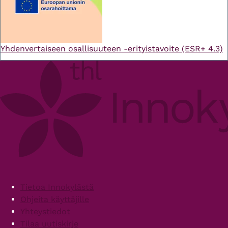
Yhdenvertaiseen osallisuuteen -erityistavoite (ESR+ 4.3)
Footer
Tietoa Innokylästä
Ohjeita käyttäjille
Yhteystiedot
Tilaa uutiskirje