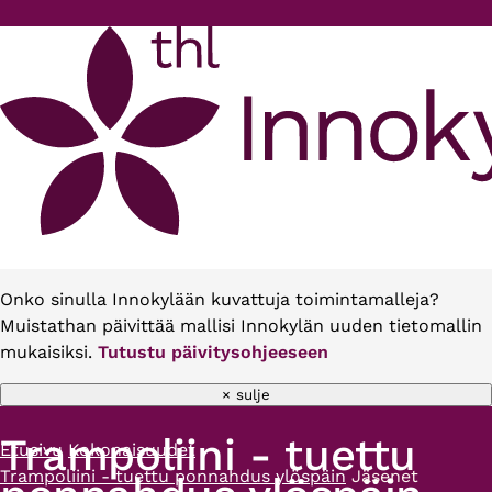
Hyppää pääsisältöön
Onko sinulla Innokylään kuvattuja toimintamalleja?
Muistathan päivittää mallisi Innokylän uuden tietomallin
mukaisiksi.
Tutustu päivitysohjeeseen
× sulje
Trampoliini - tuettu
Etusivu
Kokonaisuudet
Murupolku
Trampoliini - tuettu ponnahdus ylöspäin
Jäsenet