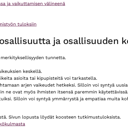
sa ja vaikuttamisen välineenä
istyön tuloksiin
t osallisuutta ja osallisuuden
ä merkityksellisyyden tunnetta.
ikeuksien keskellä.
eita asioita tai kipupisteitä voi tarkastella.
htamaan arjen vaikeudet hetkeksi. Silloin voi syntyä uusia 
loin ne ovat myös ihmisten itsensä paremmin käytettävissä
tutuiksi. Silloin voi syntyä ymmärrystä ja empatiaa muita ko
istä. Sivun lopusta löydät koosteen tutkimustuloksista.
näkökulmasta