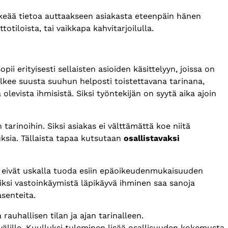
rkeää tietoa auttaakseen asiakasta eteenpäin hänen
otiloista, tai vaikkapa kahvitarjoilulla.
ii erityisesti sellaisten asioiden käsittelyyn, joissa on
ulkee suusta suuhun helposti toistettavana tarinana,
olevista ihmisistä. Siksi työntekijän on syytä aika ajoin
tarinoihin. Siksi asiakas ei välttämättä koe niitä
ksia. Tällaista tapaa kutsutaan
osallistavaksi
e eivät uskalla tuoda esiin epäoikeudenmukaisuuden
iksi vastoinkäymistä läpikäyvä ihminen saa sanoja
asenteita.
rauhallisen tilan ja ajan tarinalleen.
älille. Kuulluksi tuleminen lisää osallisuuden kokemusta.