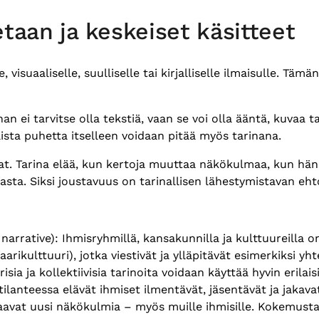
etaan ja keskeiset käsitteet
 visuaaliselle, suulliselle tai kirjalliselle ilmaisulle. Tä
n ei tarvitse olla tekstiä, vaan se voi olla ääntä, kuvaa ta
ista puhetta itselleen voidaan pitää myös tarinana.
at. Tarina elää, kun kertoja muuttaa näkökulmaa, kun hän
inasta. Siksi joustavuus on tarinallisen lähestymistavan eh
 narrative): Ihmisryhmillä, kansakunnilla ja kulttuureilla o
rikulttuuri), jotka viestivät ja ylläpitävät esimerkiksi yh
ia ja kollektiivisia tarinoita voidaan käyttää hyvin erilaisi
lanteessa elävät ihmiset ilmentävät, jäsentävät ja jakava
vaavat uusi näkökulmia – myös muille ihmisille. Kokemust