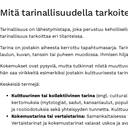
Mitä tarinallisuudella tarkoit
Tarinallisuus on lähestymistapa, joka perustuu keholliselle,
tarinallisuus tarkoittaa eri tilanteissa.
Tarina on jostakin aiheesta kerrottu tapahtumasarja. Tarina
laulun, kuvan, tanssin tai puheen muodossa. Ihmisen hilja
Kokemukset ovat pysyviä, mutta tulkinnat niistä muuttuv
hän saa virikkeitä esimerkiksi jostakin kulttuurisesta tar
Keskeisiä termejä:
Kulttuurinen tai kollektiivinen tarina
(engl. cultural
kertomuksia (mytologiat, sadut, kansanlaulut, populaa
ja rooliodotuksia sekä yhteisyyden tunnetta. Kulttuuris
Kokemustarina tai vertaistarina:
Samankaltaisessa ti
Vertaistarinat ja kokemustarinat valavat uskoa ja a