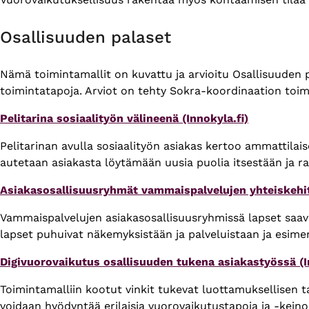
Osallisuuden palaset
Nämä toimintamallit on kuvattu ja arvioitu Osallisuuden p
toimintatapoja. Arviot on tehty Sokra-koordinaation toim
Pelitarina sosiaalityön välineenä (Innokyla.fi)
Pelitarinan avulla sosiaalityön asiakas kertoo ammattilai
autetaan asiakasta löytämään uusia puolia itsestään ja 
Asiakasosallisuusryhmät vammaispalvelujen yhteiskehit
Vammaispalvelujen asiakasosallisuusryhmissä lapset saava
lapset puhuivat näkemyksistään ja palveluistaan ja esimerki
Digivuorovaikutus osallisuuden tukena asiakastyössä (I
Toimintamalliin kootut vinkit tukevat luottamuksellisen 
voidaan hyödyntää erilaisia vuorovaikutustapoja ja -keino