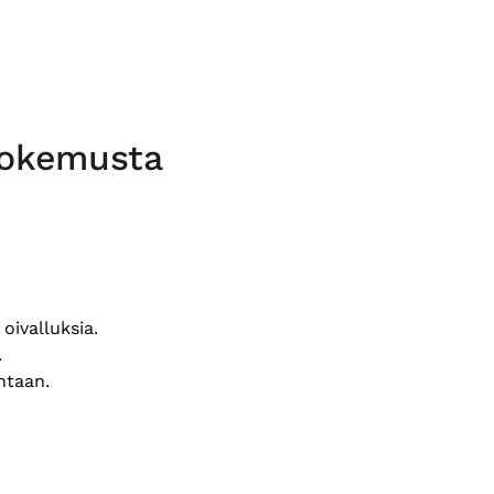
 kokemusta
oivalluksia.
.
htaan.