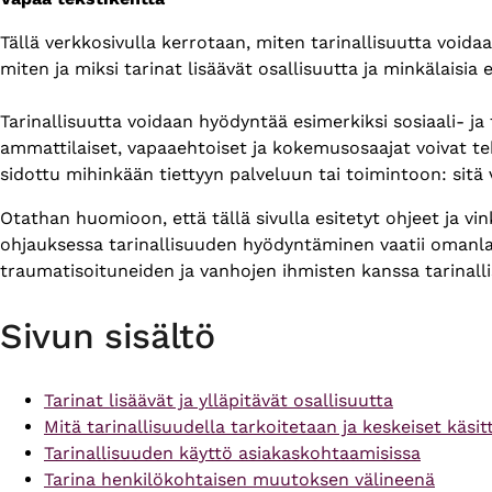
Primary
Tällä verkkosivulla kerrotaan, miten tarinallisuutta voida
tabs
miten ja miksi tarinat lisäävät osallisuutta ja minkälaisia 
Tarinallisuutta voidaan hyödyntää esimerkiksi sosiaali- ja
ammattilaiset, vapaaehtoiset ja kokemusosaajat voivat te
sidottu mihinkään tiettyyn palveluun tai toimintoon: sit
Otathan huomioon, että tällä sivulla esitetyt ohjeet ja vi
ohjauksessa tarinallisuuden hyödyntäminen vaatii omanlais
traumatisoituneiden ja vanhojen ihmisten kanssa tarinallisu
Sivun sisältö
Tarinat lisäävät ja ylläpitävät osallisuutta
Mitä tarinallisuudella tarkoitetaan ja keskeiset käsit
Tarinallisuuden käyttö asiakaskohtaamisissa
Tarina henkilökohtaisen muutoksen välineenä