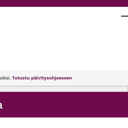
Val
siksi.
Tutustu päivitysohjeeseen
a