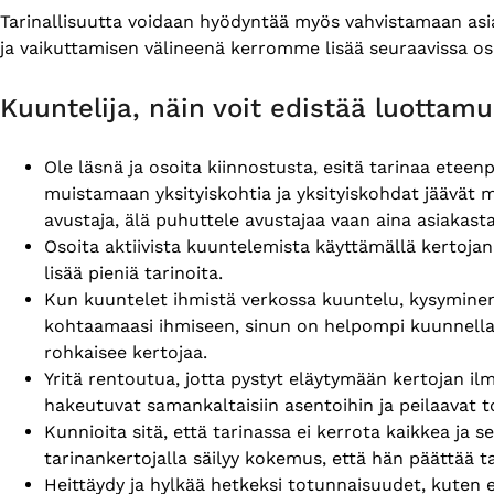
Tarinallisuutta voidaan hyödyntää myös vahvistamaan asiak
ja vaikuttamisen välineenä kerromme lisää seuraavissa osi
Kuuntelija, näin voit edistää luottamu
Ole läsnä ja osoita kiinnostusta, esitä tarinaa eteen
muistamaan yksityiskohtia ja yksityiskohdat jäävät m
avustaja, älä puhuttele avustajaa vaan aina asiakasta
Osoita aktiivista kuuntelemista käyttämällä kertoja
lisää pieniä tarinoita.
Kun kuuntelet ihmistä verkossa kuuntelu, kysyminen 
kohtaamaasi ihmiseen, sinun on helpompi kuunnella h
rohkaisee kertojaa.
Yritä rentoutua, jotta pystyt eläytymään kertojan i
hakeutuvat samankaltaisiin asentoihin ja peilaavat to
Kunnioita sitä, että tarinassa ei kerrota kaikkea ja se
tarinankertojalla säilyy kokemus, että hän päättää t
Heittäydy ja hylkää hetkeksi totunnaisuudet, kuten e