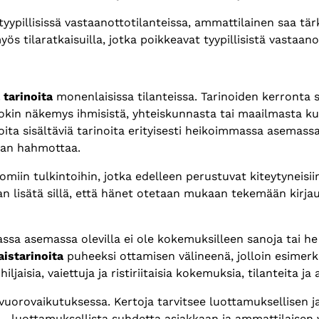
ypillisissä vastaanottotilanteissa, ammattilainen saa tä
 tilaratkaisuilla, jotka poikkeavat tyypillisistä vastaanott
a tarinoita
monenlaisissa tilanteissa. Tarinoiden kerronta sop
n jokin näkemys ihmisistä, yhteiskunnasta tai maailmasta k
oita sisältäviä tarinoita erityisesti heikoimmassa asemassa 
itaan hahmottaa.
miin tulkintoihin, jotka edelleen perustuvat kiteytyneisiin 
 lisätä sillä, että hänet otetaan mukaan tekemään kirjau
ssa asemassa olevilla ei ole kokemuksilleen sanoja tai h
istarinoita
puheeksi ottamisen välineenä, jolloin esimerk
aisia, vaiettuja ja ristiriitaisia kokemuksia, tilanteita ja 
vuorovaikutuksessa. Kertoja tarvitsee luottamuksellisen ja 
 luottamuksellista suhdetta asiakkaan ja ammattilaisen v