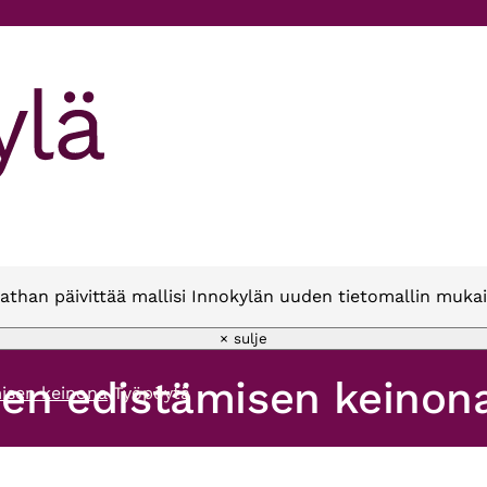
athan päivittää mallisi Innokylän uuden tietomallin mukai
× sulje
uden edistämisen keinon
misen keinona
Työpöytä