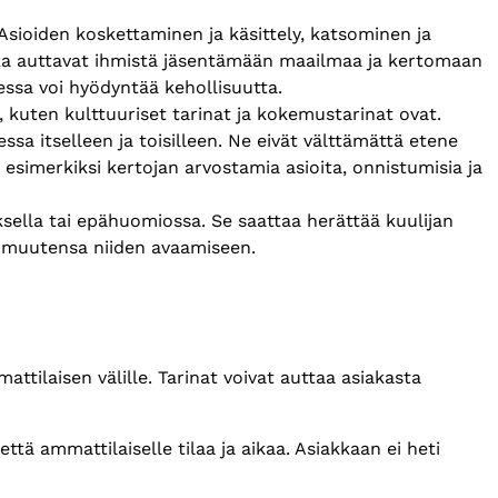
sioiden koskettaminen ja käsittely, katsominen ja
tka auttavat ihmistä jäsentämään maailmaa ja kertomaan
udessa voi hyödyntää kehollisuutta.
, kuten kulttuuriset tarinat ja kokemustarinat ovat.
sa itselleen ja toisilleen. Ne eivät välttämättä etene
ksi esimerkiksi kertojan arvostamia asioita, onnistumisia ja
ksella tai epähuomiossa. Se saattaa herättää kuulijan
ttomuutensa niiden avaamiseen.
tilaisen välille. Tarinat voivat auttaa asiakasta
.
tä ammattilaiselle tilaa ja aikaa. Asiakkaan ei heti