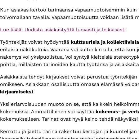
Kun asiakas kertoo tarinaansa vapaamuotoisemmin kuin ty
toivomallaan tavalla. Vapaamuotoisuutta voidaan lisätä myös
Lue lisää: Uudista asiakastyötä luovasti ja leikkisästi
Työntekijät voivat hyödyntää
kulttuurisia ja kollektiivisi
erilaisia näkökulmia. Vaarana voi kuitenkin olla, että ku
näkemys voi yksipuolistua. Voi syntyä kielteisiä stereotypi
pohtia, millaisten tarinoiden kautta työtänsä ja asiakka
Asiakkaista tehdyt kirjaukset voivat perustua työntekijän o
omikseen. Asiakkaan osallisuutta omassa elämässä voidaan
kirjaamiseksi
.
Yksi eriarvoisuuden muoto on se, että kaikkein heikoimma
kokemuksia. Ammattilainen voi käyttää
kokemus- ja verta
kokemukselleen. Tarinat ovat hyvä keino tehdä näkyväksi hilj
Kerrottu ja jaettu tarina rakentuu kertojan ja kuuntelijan 
Vuorovaikutuksellisuus rakentaa myös kohtaamisen tilaa –