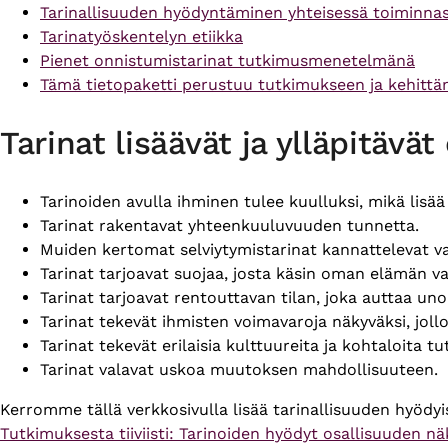
Tarinallisuuden hyödyntäminen yhteisessä toiminnas
Tarinatyöskentelyn etiikka
Pienet onnistumistarinat tutkimusmenetelmänä
Tämä tietopaketti perustuu tutkimukseen ja kehittäm
Tarinat lisäävät ja ylläpitävä
Tarinoiden avulla ihminen tulee kuulluksi, mikä lisä
Tarinat rakentavat yhteenkuuluvuuden tunnetta.
Muiden kertomat selviytymistarinat kannattelevat va
Tarinat tarjoavat suojaa, josta käsin oman elämän vaik
Tarinat tarjoavat rentouttavan tilan, joka auttaa uno
Tarinat tekevät ihmisten voimavaroja näkyväksi, jol
Tarinat tekevät erilaisia kulttuureita ja kohtaloita 
Tarinat valavat uskoa muutoksen mahdollisuuteen.
Kerromme tällä verkkosivulla lisää tarinallisuuden hyödy
Tutkimuksesta tiiviisti: Tarinoiden hyödyt osallisuuden 