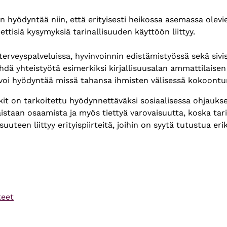
an hyödyntää niin, että erityisesti heikossa asemassa olev
eettisiä kysymyksiä tarinallisuuden käyttöön liittyy.
 terveyspalveluissa, hyvinvoinnin edistämistyössä sekä sivi
hdä yhteistyötä esimerkiksi kirjallisuusalan ammattilaise
ä voi hyödyntää missä tahansa ihmisten välisessä kokoont
nkit on tarkoitettu hyödynnettäväksi sosiaalisessa ohjauks
taan osaamista ja myös tiettyä varovaisuutta, koska tarino
uteen liittyy erityispiirteitä, joihin on syytä tutustua eri
teet