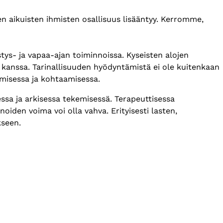
ien aikuisten ihmisten osallisuus lisääntyy. Kerromme,
stys- ja vapaa-ajan toiminnoissa. Kyseisten alojen
n kanssa. Tarinallisuuden hyödyntämistä ei ole kuitenkaan
umisessa ja kohtaamisessa.
essa ja arkisessa tekemisessä. Terapeuttisessa
iden voima voi olla vahva. Erityisesti lasten,
kseen.