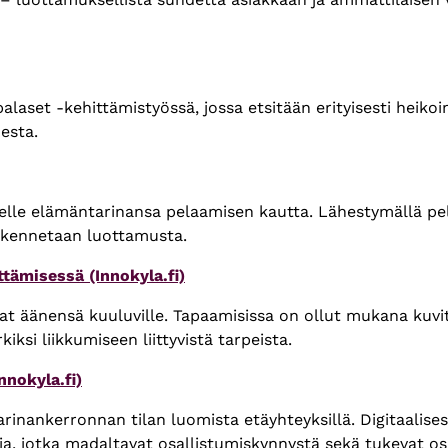
alaset -kehittämistyössä, jossa etsitään erityisesti heiko
esta.
selle elämäntarinansa pelaamisen kautta. Lähestymällä pel
rakennetaan luottamusta.
tämisessä (Innokyla.fi)
t äänensä kuuluville. Tapaamisissa on ollut mukana kuvit
ksi liikkumiseen liittyvistä tarpeista.
nnokyla.fi)
tarinankerronnan tilan luomista etäyhteyksillä. Digitaali
ja, jotka madaltavat osallistumiskynnystä sekä tukevat osa