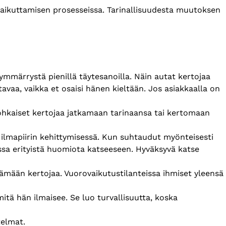
ä vaikuttamisen prosesseissa. Tarinallisuudesta muutoksen
a ymmärrystä pienillä täytesanoilla. Näin autat kertojaa
avaa, vaikka et osaisi hänen kieltään. Jos asiakkaalla on
rohkaiset kertojaa jatkamaan tarinaansa tai kertomaan
 ilmapiirin kehittymisessä. Kun suhtaudut myönteisesti
ssa erityistä huomiota katseeseen. Hyväksyvä katse
tämään kertojaa. Vuorovaikutustilanteissa ihmiset yleensä
 mitä hän ilmaisee. Se luo turvallisuutta, koska
telmat.