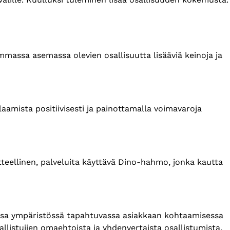
immassa asemassa olevien osallisuutta lisääviä keinoja ja
aamista positiivisesti ja painottamalla voimavaroja
teellinen, palveluita käyttävä Dino-hahmo, jonka kautta
sessa ympäristössä tapahtuvassa asiakkaan kohtaamisessa
llistujien omaehtoista ja yhdenvertaista osallistumista.