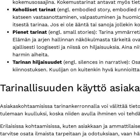
kokemusosaajina. Kokemustarinat antavat myös tietoa
Keholliset tarinat
(engl. embodied story, embodied n
katseen vastaanottaminen, valpastuminen ja huomion
itsestä tarinaa. Jos ei ole ääntä tai sanoja jollekin 
Pienet tarinat
(engl. small stories): Tarina ymmärre
Elämän ja arjen hallinnan näkökulmasta tärkeitä ovat 
ajallisesti loogisesti ja niissä on hiljaisuuksia. Aina
harmin aiheita.
Tarinan hiljaisuudet
(engl. silences in narrative): 
kiinnostuksen. Kuulijan on kuitenkin hyvä kunnioitta
Tarinallisuuden käyttö asiak
Asiakaskohtaamisissa tarinankerronnalla voi välittää tiet
tulemaan kuulluksi, koska niiden avulla ihminen voi teh
Erilaisissa kohtaamisissa, kuten asiakkaan ja ammattilaise
tarvitse osata ilmaista tarpeitaan ja odotuksiaan, vaan 