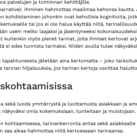
 palvelujen ja toiminnan kehittäjille.
arrative): Ihminen hahmottaa maailmaa kehonsa kautta. A
 kohdistaminen johonkin ovat kehollisia kognitioita, jo
kokemukselle tai jos ei ole halua käyttää niitä, tarinallisu
tään usein melko laajaksi ja jäsentyneeksi kokonaisuudeksi
kuitenkin myös pienet tarinat, joita ihmiset kertovat arjes
 niitä ei edes tunnista tarinaksi. Niiden avulla tulee näkyvä
Osa tapahtuneesta jätetään aina kertomatta – joko tarkoitu
a tarinan hiljaisuuksia, jos tarinan kertoja osoittaa halu
askohtaamisissa
oa sekä luoda ymmärrystä ja luottamusta asiakkaan ja ammat
dä näkyväksi omia kokemuksiaan, tunteitaan ja muistojaan
n kohtaamisessa, tarinankerronta antaa sekä asiakkaalle et
hän saa aikaa hahmottaa niitä kertoessaan tarinaansa.