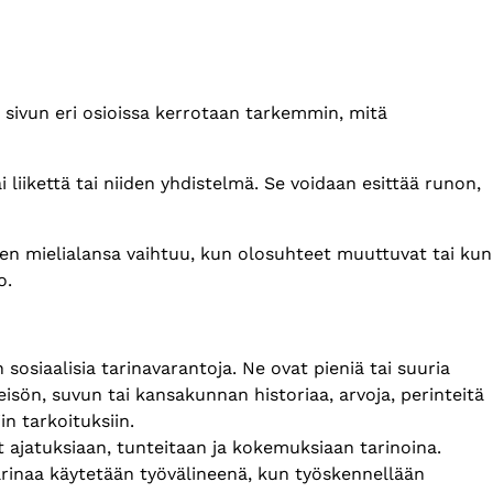
män sivun eri osioissa kerrotaan tarkemmin, mitä
i liikettä tai niiden yhdistelmä. Se voidaan esittää runon,
en mielialansa vaihtuu, kun olosuhteet muuttuvat tai kun
to.
n sosiaalisia tarinavarantoja. Ne ovat pieniä tai suuria
teisön, suvun tai kansakunnan historiaa, arvoja, perinteitä
in tarkoituksiin.
t ajatuksiaan, tunteitaan ja kokemuksiaan tarinoina.
arinaa käytetään työvälineenä, kun työskennellään