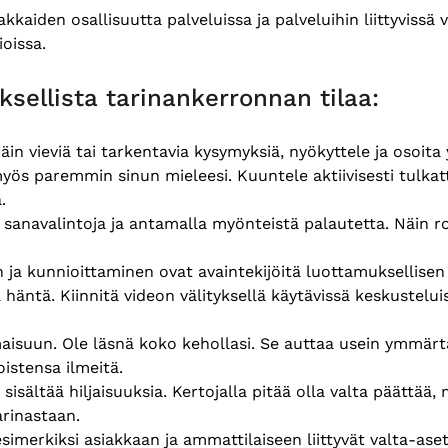
kaiden osallisuutta palveluissa ja palveluihin liittyviss
oissa.
ksellista tarinankerronnan tilaa:
päin vieviä tai tarkentavia kysymyksiä, nyökyttele ja osoit
yös paremmin sinun mieleesi. Kuuntele aktiivisesti tulkatt
.
n sanavalintoja ja antamalla myönteistä palautetta. Näin 
ja kunnioittaminen ovat avaintekijöitä luottamuksellisen
äntä. Kiinnitä videon välityksellä käytävissä keskustelui
lmaisuun. Ole läsnä koko kehollasi. Se auttaa usein ymmär
istensa ilmeitä.
 sisältää hiljaisuuksia. Kertojalla pitää olla valta päättää,
arinastaan.
simerkiksi asiakkaan ja ammattilaiseen liittyvät valta-ase