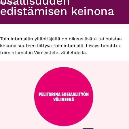
osallisuuden
Models
edistämisen keinona
Primary
Toimintamallin ylläpitäjällä on oikeus lisätä tai poistaa
kokonaisuuteen liittyvä toimintamalli. Lisäys tapahtuu
tabs
toimintamallin Viimeistele-välilehdellä.