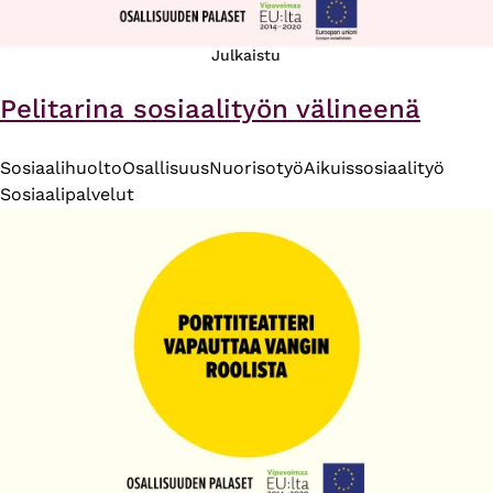
Julkaistu
Pelitarina sosiaalityön välineenä
Sosiaalihuolto
Osallisuus
Nuorisotyö
Aikuissosiaalityö
Sosiaalipalvelut