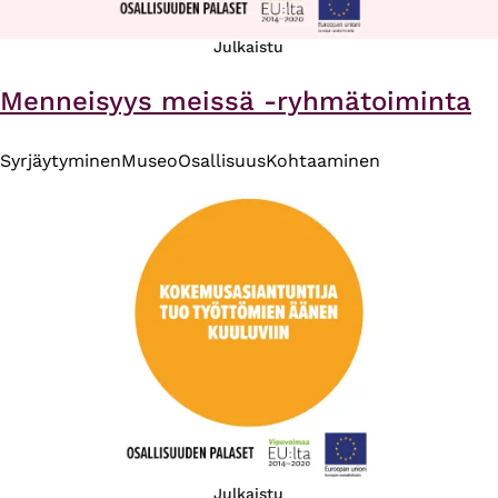
Julkaistu
Menneisyys meissä -ryhmätoiminta
Syrjäytyminen
Museo
Osallisuus
Kohtaaminen
Julkaistu