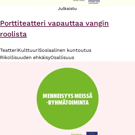
Julkaistu
Porttiteatteri vapauttaa vangin
roolista
Teatteri
Kulttuuri
Sosiaalinen kuntoutus
Rikollisuuden ehkäisy
Osallisuus