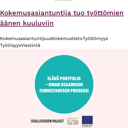
Kokemusasiantuntija tuo työttömien
äänen kuuluviin
Kokemusasiantuntijuus
Kokemustieto
Työttömyys
Työllisyys
Viestintä