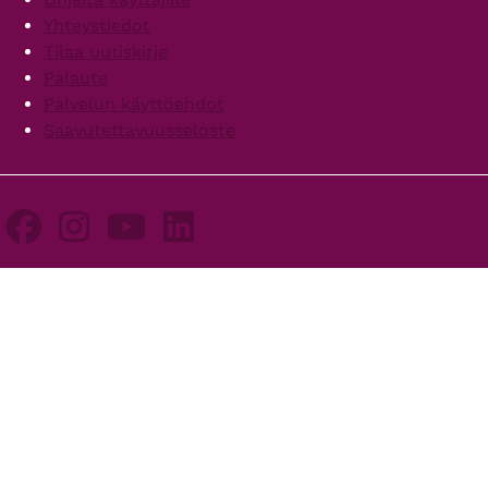
Yhteystiedot
Tilaa uutiskirje
Palaute
Palvelun käyttöehdot
Saavutettavuusseloste