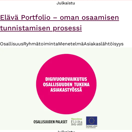
Julkaistu
Elävä Portfolio – oman osaamisen
tunnistamisen prosessi
Osallisuus
Ryhmätoiminta
Menetelmä
Asiakaslähtöisyys