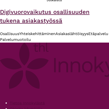
Julkaistu
Digivuorovaikutus osallisuuden
tukena asiakastyössä
Osallisuus
Yhteiskehittäminen
Asiakaslähtöisyys
Etäpalvelu
Palvelumuotoilu
Footer
Tietoa Innokylästä
Ohjeita käyttäjille