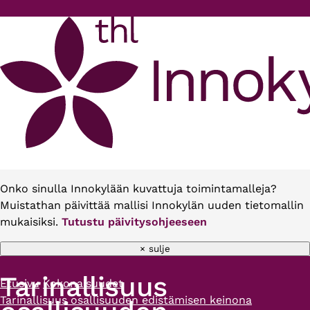
Hyppää pääsisältöön
Onko sinulla Innokylään kuvattuja toimintamalleja?
Muistathan päivittää mallisi Innokylän uuden tietomallin
mukaisiksi.
Tutustu päivitysohjeeseen
× sulje
Tarinallisuus
Etusivu
Kokonaisuudet
Murupolku
Tarinallisuus osallisuuden edistämisen keinona