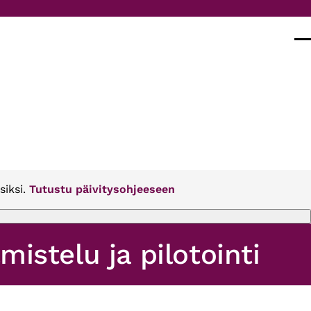
Val
siksi.
Tutustu päivitysohjeeseen
istelu ja pilotointi