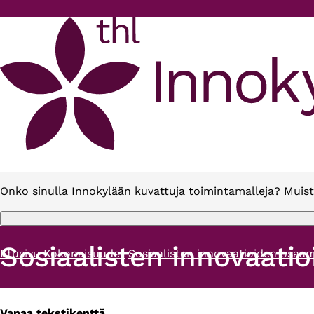
Hyppää pääsisältöön
Onko sinulla Innokylään kuvattuja toimintamalleja? Muist
Sosiaalisten innovaatio
Etusivu
Kokonaisuudet
Sosiaalisten innovaatioiden osaami
Murupolku
Vapaa tekstikenttä