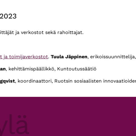
.2023
täjät ja verkostot sekä rahoittajat.
t ja toimijaverkostot
.
Tuula Jäppinen
, erikoissuunnittelij
dan
, kehittämispäällikkö, Kuntoutussäätiö
gqvist
, koordinaattori, Ruotsin sosiaalisten innovaatioi