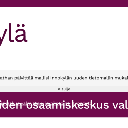
athan päivittää mallisi Innokylän uuden tietomallin mukai
× sulje
iden osaamiskeskus valm
skeskus valmistelu ja pilotointi
Työpöytä