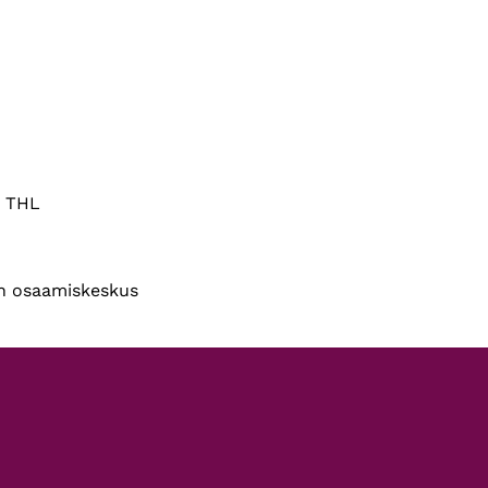
a, THL
den osaamiskeskus