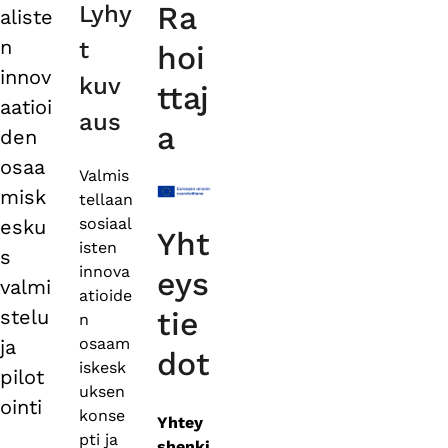
Ra
Lyhy
aliste
tabs
n
t
hoi
innov
kuv
ttaj
aatioi
aus
a
den
osaa
Valmis
misk
tellaan
sosiaal
esku
Yht
isten
s
innova
eys
valmi
atioide
stelu
tie
n
osaam
ja
dot
iskesk
pilot
uksen
ointi
konse
Yhtey
pti ja
shenki