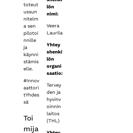
toteut
lön
ussun
nimi:
nitelm
Veera
a sen
Laurila
pilotoi
nnille
Yhtey
ja
shenki
käynni
lön
stämis
organi
elle.
saatio:
#Innov
Tervey
aattori
den ja
tYhdes
hyvinv
sä
oinnin
laitos
Toi
(THL)
mija
Yhtey