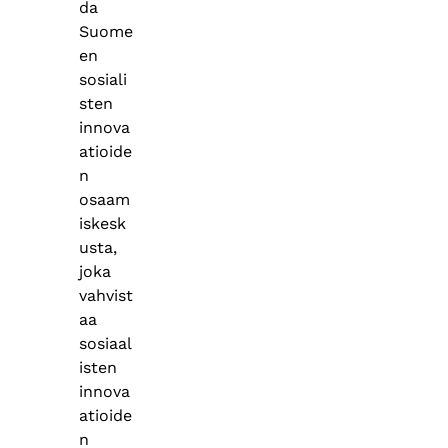
da
Suome
en
sosiali
sten
innova
atioide
n
osaam
iskesk
usta,
joka
vahvist
aa
sosiaal
isten
innova
atioide
n