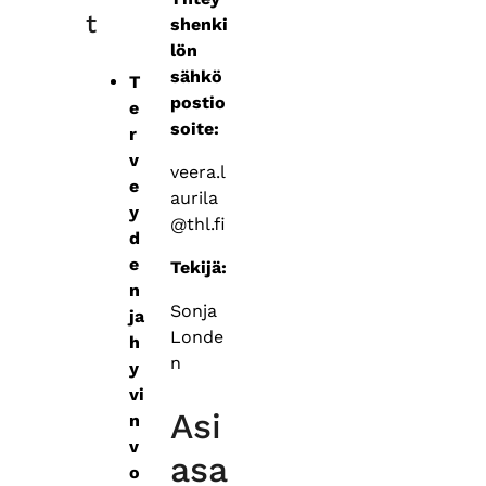
t
shenki
lön
sähkö
T
postio
e
soite:
r
v
veera.l
e
aurila
y
@thl.fi
d
e
Tekijä:
n
Sonja
ja
Londe
h
n
y
vi
Asi
n
v
asa
o