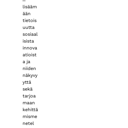
lisääm
ään
tietois
uutta
sosiaal
isista
innova
atioist
a ja
niiden
näkyvy
yttä
sekä
tarjoa
maan
kehittä
misme
netel