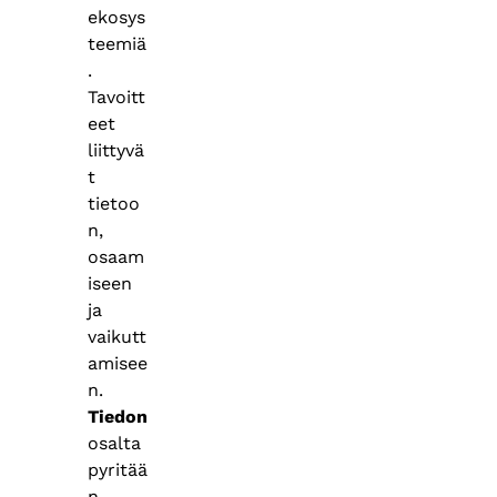
ekosys
teemiä
.
Tavoitt
eet
liittyvä
t
tietoo
n,
osaam
iseen
ja
vaikutt
amisee
n.
Tiedon
osalta
pyritää
n