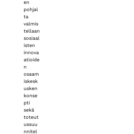
en
pohjal
ta
valmis
tellaan
sosiaal
isten
innova
atioide
n
osaam
iskesk
usken
konse
pti
sekä
toteut
ussuu
nnitel