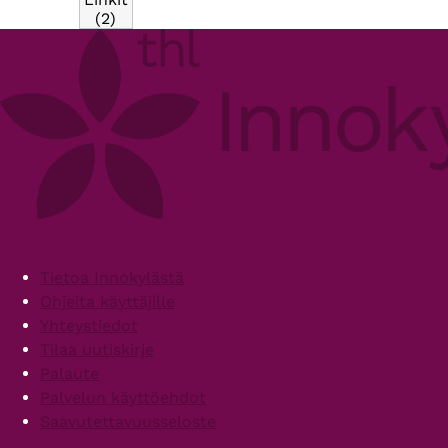
(2)
Footer
Tietoa Innokylästä
Ohjeita käyttäjille
Yhteystiedot
Tilaa uutiskirje
Palaute
Palvelun käyttöehdot
Saavutettavuusseloste