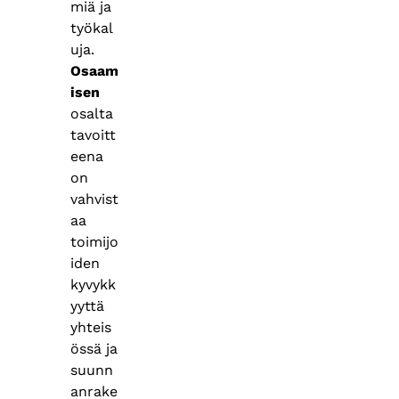
miä ja
työkal
uja.
Osaam
isen
osalta
tavoitt
eena
on
vahvist
aa
toimijo
iden
kyvykk
yyttä
yhteis
össä ja
suunn
anrake