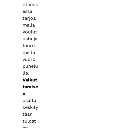
ntamis
essa
tarjoa
malla
koulut
usta ja
fooru
meita
vuoro
puhelu
lle.
Vaikut
tamise
n
osalta
keskity
tään
tulost
en