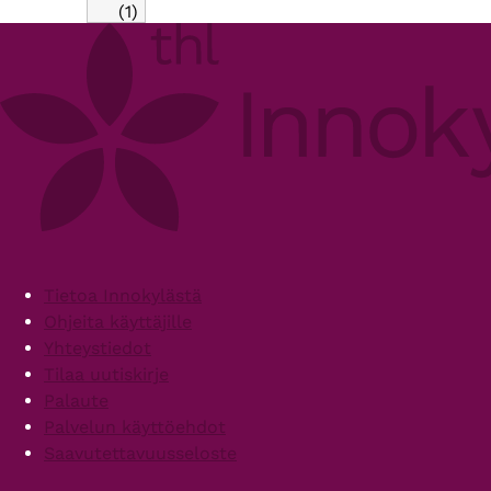
(1)
Footer
Tietoa Innokylästä
Ohjeita käyttäjille
Yhteystiedot
Tilaa uutiskirje
Palaute
Palvelun käyttöehdot
Saavutettavuusseloste