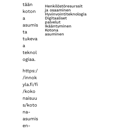
tään
Henkilöstöresurssit
ja osaaminen
koton
Hyvinvointiteknologia
a
Digitaaliset
palvelut
asumis
Ikääntyminen
Kotona
ta
asuminen
tukeva
a
teknol
ogiaa.
https:/
/innok
yla.fi/fi
/koko
naisuu
s/koto
na-
asumis
en-