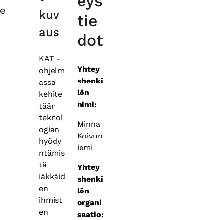
eys
e
kuv
tie
aus
dot
KATI-
Yhtey
ohjelm
shenki
assa
lön
kehite
nimi:
tään
teknol
Minna
ogian
Koivun
hyödy
iemi
ntämis
tä
Yhtey
iäkkäid
shenki
en
lön
ihmist
organi
en
saatio: