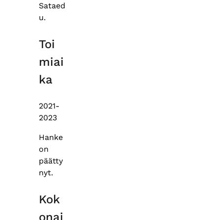
Sataed
u.
Toi
miai
ka
2021-
2023
Hanke
on
päätty
nyt.
Kok
onai