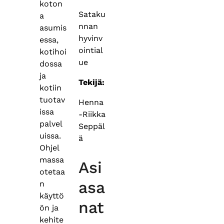
koton
Sataku
a
nnan
asumis
hyvinv
essa,
ointial
kotihoi
ue
dossa
ja
Tekijä:
kotiin
tuotav
Henna
issa
-Riikka
palvel
Seppäl
uissa.
ä
Ohjel
massa
Asi
otetaa
asa
n
käyttö
nat
ön ja
kehite