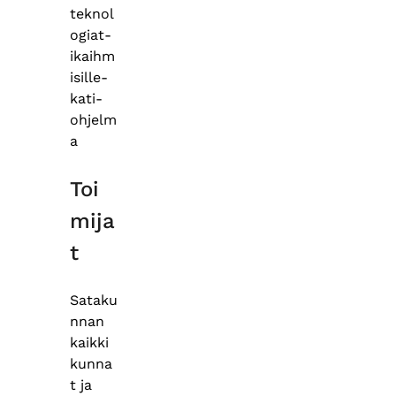
teknol
ogiat-
ikaihm
isille-
kati-
ohjelm
a
Toi
mija
t
Sataku
nnan
kaikki
kunna
t ja