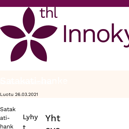
Hyppää pääsisältöön
Satakati-hanke
Etusivu
Kokonaisuudet
Satakati-hanke
Murupolku
Luotu 26.03.2021
Satak
Primary
Yht
Lyhy
ati-
tabs
hank
t