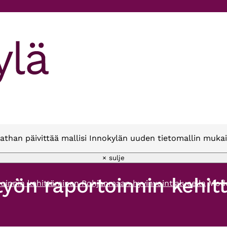
athan päivittää mallisi Innokylän uuden tietomallin mukai
× sulje
ityön raportoinnin keh
toinnin kehittäminen Pohjanmaan hyvinvointialueella
Mod