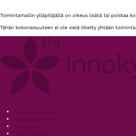
Primary
Toimintamallin ylläpitäjällä on oikeus lisätä tai poistaa k
tabs
Tähän kokonaisuuteen ei ole vielä liitetty yhtään toiminta
Footer
Tietoa Innokylästä
Ohjeita käyttäjille
Yhteystiedot
Tilaa uutiskirje