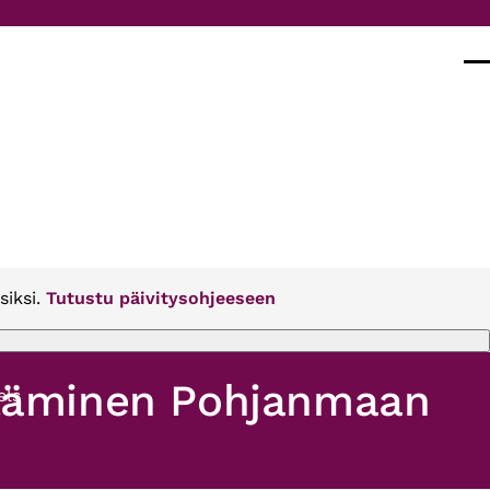
Val
siksi.
Tutustu päivitysohjeeseen
ittäminen Pohjanmaan
els