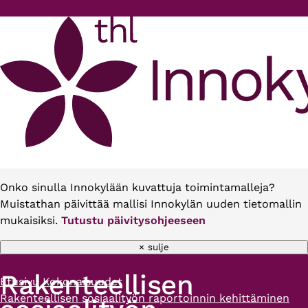
Hyppää pääsisältöön
Onko sinulla Innokylään kuvattuja toimintamalleja?
Muistathan päivittää mallisi Innokylän uuden tietomallin
mukaisiksi.
Tutustu päivitysohjeeseen
× sulje
Rakenteellisen
Etusivu
Kokonaisuudet
Murupolku
Rakenteellisen sosiaalityön raportoinnin kehittäminen