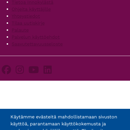
Footer
Tietoa Innokylästä
Ohjeita käyttäjille
Yhteystiedot
Tilaa uutiskirje
Palaute
Palvelun käyttöehdot
Saavutettavuusseloste
Käytämme evästeitä mahdollistamaan sivuston
käyttöä, parantamaan käyttökokemusta ja