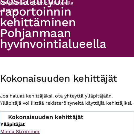
sosiaalityön
Pohjanmaan hyvinvointialueella
raportoinnin
Jäsenet
kehittäminen
Pohjanmaan
hyvinvointialueella
Primary
Kokonaisuuden kehittäjät
tabs
Jos haluat kehittäjäksi, ota yhteyttä ylläpitäjään.
Ylläpitäjä voi liittää rekisteröityneitä käyttäjiä kehittäjiksi.
Kokonaisuuden kehittäjät
Ylläpitäjät
Minna Strömmer